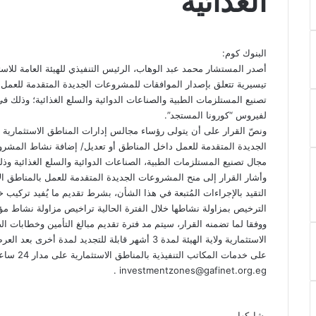
الغذائية
‫X
فيسبوك
لينكدإن
‫Pocket
بينتيريست
Odnoklassniki
البنوك كوم:
أصدر المستشار محمد عبد الوهاب، الرئيس التنفيذي للهيئة العامة للاست
تيسيرية تتعلق بإصدار الموافقات للمشروعات الجديدة المتقدمة للعمل 
تصنيع المستلزمات الطبية والصناعات الدوائية والسلع الغذائية؛ وذلك في
لفيروس “كورونا المستجد”.
ونصّ القرار على أن يتولى رؤساء مجالس إدارات المناطق الاستثمارية ا
الجديدة المتقدمة للعمل داخل المناطق أو تعديل/ إضافة نشاط المشرو
مجال تصنيع المستلزمات الطبية، الصناعات الدوائية والسلع الغذائية وذلك لمدة
التقيد بالإجراءات المُتبعة في هذا الشأن، بشرط تقديم ما يُفيد تركيب 
الترخيص بمزاولة نشاطها خلال الفترة الحالية تراخيص مزاولة نشاط مؤقتة لمدة 6 أشهر لحين تجديد موافقات ا
ووفقا لما تضمنه القرار، سيتم مد فترة تقديم مبالغ التأمين وخطابات 
الاستثمارية ولاية الهيئة لمدة 3 أشهر قابلة للتجدي
على خدمات الم
investmentzones@gafinet.org.eg .
‫X
فيسبوك
لينكدإن
‫Pocket
بينتيريست
Odnoklassniki
شاركها