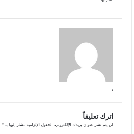
‫X
فيسبوك
لينكدإن
طباعة
بينتيريست
‫Pocket
مشاركة
Odnoklassniki
عبر
البريد
.
اترك تعليقاً
لن يتم نشر عنوان بريدك الإلكتروني.
الحقول الإلزامية مشار إليها بـ
*
ا