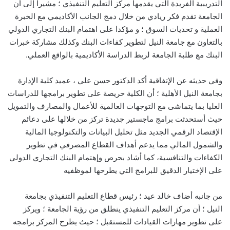
التدريبية الفريدة التي يقدمها مركز التعليم التنفيذي ؛ مشيرا إلى أن
الجامعة تقدم فكر ريادي من خلال دمج الجانب الأكاديمي مع الخبرة
العملية و تحديات السوق ؛ و مؤكدا على اهتمام البنك التجاري الدولي
بالتعاون مع جامعة النيل لتطوير كفاءات البنك وكذلك مشاركة خبرات
البنك مع طلبة الجامعة لربط الدراسة الأكاديمية بالواقع العملي.
وفي حديثه عن الإتفاقية أكد الدكتور حسن علي ، عميد كلية الإدارة
بجامعة النيل الأهلية ؛ أن الكلية حريصة على تطوير برامجها للدراسات
العليا بما يتماشى مع التوجهات العالمية للأعمال والمصارف والتمويل
حيث أستحدثت برامج ماجستير جديدة تركز من خلالها على دعائم
الإقتصاد الرقمي الجديد مثل تحليل البيانات والتكنولوجيا المالية
والشمول المالي مما يدعم أهداف القطاع المصرفي في تطوير
الكفاءات والتنافسية، كما أشاد بحرص وإهتمام البنك التجاري الدولي
على الإختيار الدقيق للبرامج التي يطرحها لموظفيه
من جانبه أضاف خالد عيد ؛ رئيس قطاع التعليم التنفيذي بجامعة
النيل ؛ أن مركز التعليم التنفيذي ينطلق من رؤية الجامعة ؛ ويركز
على تطوير مهارات القيادات للمستقبل ؛ حيث يطرح المركز برامجه