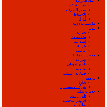
البنك المركزي
سياسة نقدية
سعر الصرف
الاحتياطي
أخبار
مؤسسات دولية
بنوك
تجارية
متخصصة
إسلامية
عربية
عالمية
مؤسسات مالية
صرافة
تأجير تمويلى
تخصيم
صناديق استثمار
بورصة
تداول
شركات سمسرة
خدمات بنكية
تأمين بنكي
قروض شخصية
بطاقات