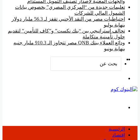
والجهات المعنية لإصدار تصنيف التمويل المستدام
تعليمات جديدة من “المركزي المصري” بخصوص بيانات
الشمول المالي للشركات
احتياطيات مصر من النقد الأجنبي تقفز لـ 56.3 مليار دولار
بنهاية يوليو
تحالف استراتيجي بين “بنك نكست” و”كاف للتأمين” لتقديم
حلول تأمينية متكاملة
ودائع العملاء ببنك QNB مصر تتجاوز الـ 910.3 مليار جنيه
بنهاية يونيو
‫YouTube
فيسبوك
بحث
عن
القائمة
بحث
عن
الرئيسية
اقتصاد