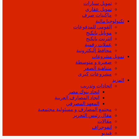
تمويل سيارات
تمويل عقارى
ماكينات صرف
تكنولوجيا مالية
القومى للمدفوعات
موبايل بانكنج
انترنت بانكنج
عملات رقمية
محافظ إليكترونية
تمويل مشروعات
صغيرة و متوسطة
متناهية الصغر
مشروعات كبرى
المزيد
اتحادات وتدريب
اتحاد بنوك مصر
اتحاد المصارف العربية
المعهد المصرفي
مجتمع المصارف و مسئولية مجتمعية
مقال رئيس التحرير
مقالات
انفوجراف
فيديو