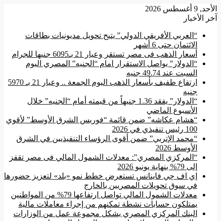
, 9 أغسطس 2026
ر الأخبار
“العربي الأفريقي الدولي” يتيح تحويل مديونيات بطاقات
الائتمان حتى 6 أشهر
أسعار الذهب فى مصر تستقر وعيار 21 بـ6095 جنيها للجرام
“الدولار” يواصل الاستقرار امام “الجنيه” المصري اليوم
السبت عند 49.74 جنيه
ارتفاع طفيف بأسعار الذهب اليوم الجمعة .. وعيار 21 بـ 5970
جنيه
“الدولار” يفقد 1.36 جنيهاً من قيمته أمام “الجنيه” خلال
الأسبوع الماضي
“هشام عكاشه” ضمن قائمة “فوربس الشرق الأوسط” لأقوي
100 رئيس تنفيذي في 2026
“محمد الإتربي” ضمن أقوى الرؤساء التنفيذيين في الشرق
الأوسط 2026
“المركزي المصري”: معدلات الشمول المالي فى مصر تقفز
إلى 79% بنهاية يونيو 2026
إي اف چي فاينانس تستعرض خطط نمو «بلد» لتعزيز حضورها
في سوق تحويلات المصريين بالخارج
معدلات الشمول المالي تواصل ارتفاعها 79% من المواطنين
يمتلكون حسابات نشطة تمكنهم من إجراء معاملات مالية
البنك المركزي المصري يشكل مجموعة عمل من الوزارات