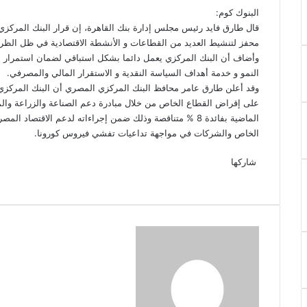
البنوك كوم:
محفز لتنشيط العديد من القطاعات و الأنشطة الاقتصادية في ظل الظرو
وأضاف أن البنك المركزي يعمل دائما بشكل استباقي لضمان استمرار د
النمو و خدمة أهداف السياسة النقدية و الاستقرار المالي والمصرفي.
على إقراض القطاع الخاص من خلال مبادرة دعم الصناعة والزراعة والمق
الماضية بفائدة 8 % متناقصة وذلك ضمن إجراءاته لدعم الاق
الخاص والشركات في مواجهة تداعيات تفشي فيروس كورونا.
‫X
فيسبوك
لينكدإن
‫Pocket
بينتيريست
Odnoklassniki
شاركها
‫X
فيسبوك
لينكدإن
طباعة
بينتيريست
‫Pocket
مشاركة
Odnoklassniki
عبر
البريد