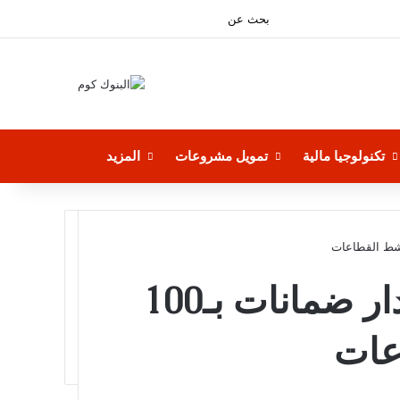
فيسبوك
بحث
‫YouTube
عن
تكنولوجيا مالية
تمويل مشروعات
المزيد
رئيس بنك القاهرة: اصدار ضمانات بـ100
عات