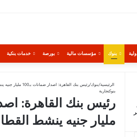
لية
بنوك
مؤسسات مالية
بورصة
خدمات بنكية
الرئيسية
/
بنوك
/
رئيس بنك القاهرة: اصدار ضمانات بـ100 مليار جنيه ينشط القطاعات
بنوك
تجارية
ر
مليار جنيه ينشط القطا
‫X
فيسبوك
لينكدإن
‫Pocket
بينتيريست
Odnoklassniki