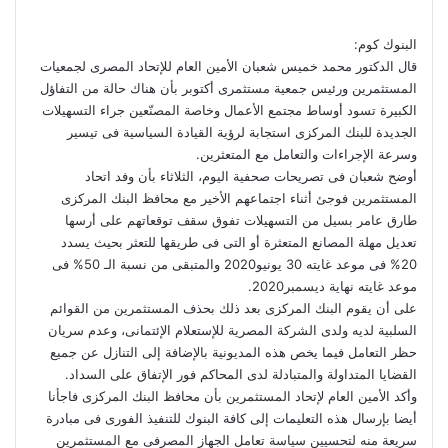
البنوك كوم:
قال الدكتور محمد خميس شعبان الأمين العام للإتحاد المصرى لجمعيات
المستثمرين ورئيس جمعية مستثمرى أكتوبر بأن هناك حالة من التفاؤل
الكبيرة تسود أوساط مجتمع الأعمال وخاصة المصنّعين جراء التسهيلات
الجديدة للبنك المركزى استجابة لرؤية القيادة السياسية فى تيسير
وسرعة الإجراءات والتعامل مع المتعثرين.
أوضح شعبان فى تصريحات صحفية اليوم، الثلاثاء بأن وفد اتحاد
المستثمرين فوجئ أثناء اجتماعهم الأخير مع محافظ البنك المركزى
طارق عامر بسيل من التسهيلات تفوق سقف توقعاتهم على أرسها
تعديل مهلة المصانع المتعثرة أو التى فى طريقها للتعثر بحيث يسدد
20% فى موعد غايته 30 يونيو2020 والمتبقى من نسبة الـ 50% فى
موعد غايته نهاية ديسمبر2020.
على أن يقوم البنك المركزى بعد ذلك بحذف المستثمرين من القوائم
السلبية لديه ولدى الشركة المصرية للإستعلام الإئتمانى، وعدم سريان
حظر التعامل فيما يخص هذه المديونية بالإضافة إلى التنازل عن جميع
القضايا المتداولة والمتبادلة لدى المحاكم فور الإتفاق على السداد.
وأكد الأمين العام لإتحاد المستثمرين بأن محافظ البنك المركزى فاجأنا
أيضا بإرسال هذه التعليمات إلى كافة البنوك للتنفيذ الفورى فى مبادرة
سريعة منه لتحسيين سياسة تعامل الجهاز المصرفى مع المستثمرين