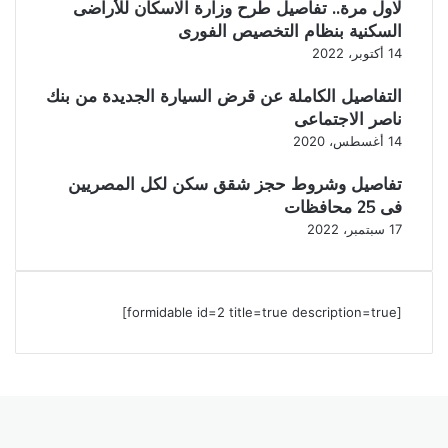
لاول مرة.. تفاصيل طرح وزارة الاسكان للأراضى
السكنية بنظام التخصيص الفورى
14 أكتوبر، 2022
التفاصيل الكاملة عن قرض السيارة الجديدة من بنك
ناصر الاجتماعى
14 أغسطس، 2020
تفاصيل وشروط حجز شقق سكن لكل المصريين
فى 25 محافظات
17 سبتمبر، 2022
[formidable id=2 title=true description=true]
‫X
ڤايبر
فيسبوك
واتساب
تيلقرام
ر
لذهاب
لى
لأعلى