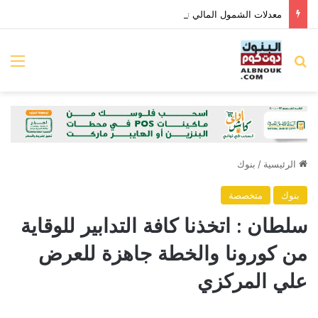
معدلات الشمول المالي تواصل ارتفاعها 79% من المواطنين يمتلكون حسابات نشطة تمكنهم من إجراء معاملات مالية
بحث عن
الق
الرئيسية
/
بنوك
بنوك
متخصصة
سلطان : اتخذنا كافة التدابير للوقاية
من كورونا والخطة جاهزة للعرض
علي المركزي