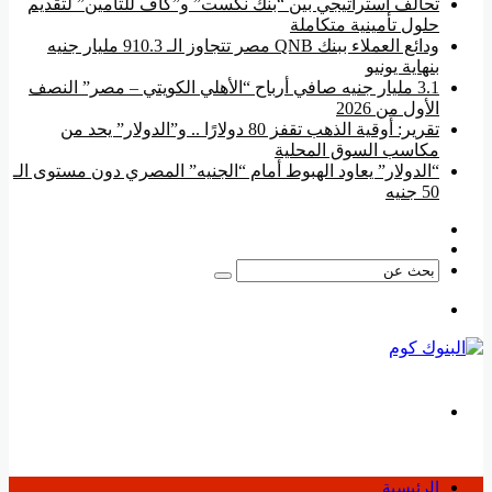
تحالف استراتيجي بين “بنك نكست” و”كاف للتأمين” لتقديم
حلول تأمينية متكاملة
ودائع العملاء ببنك QNB مصر تتجاوز الـ 910.3 مليار جنيه
بنهاية يونيو
3.1 مليار جنيه صافي أرباح “الأهلي الكويتي – مصر” النصف
الأول من 2026
تقرير: أوقية الذهب تقفز 80 دولارًا .. و”الدولار” يحد من
مكاسب السوق المحلية
“الدولار” يعاود الهبوط أمام “الجنيه” المصري دون مستوى الـ
50 جنيه
فيسبوك
‫YouTube
بحث
عن
القائمة
بحث
عن
الرئيسية