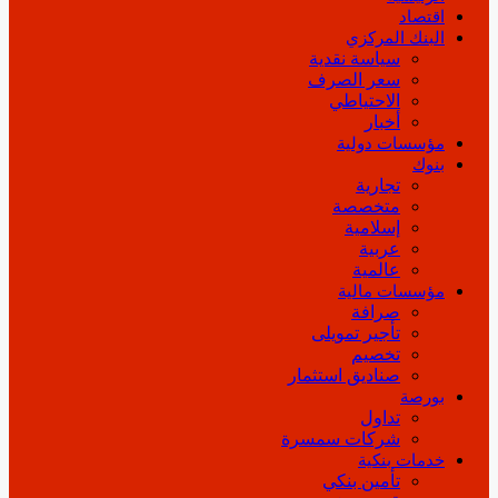
اقتصاد
البنك المركزي
سياسة نقدية
سعر الصرف
الاحتياطي
أخبار
مؤسسات دولية
بنوك
تجارية
متخصصة
إسلامية
عربية
عالمية
مؤسسات مالية
صرافة
تأجير تمويلى
تخصيم
صناديق استثمار
بورصة
تداول
شركات سمسرة
خدمات بنكية
تأمين بنكي