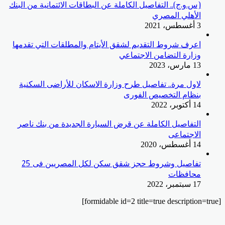
(س.و.ج).. التفاصيل الكاملة عن البطاقات الائتمانية من البنك
الأهلي المصري
3 أغسطس، 2021
اعرف شروط التقديم لشقق الأيتام والمطلقات التي تقدمها
وزارة التضامن الاجتماعي
13 مارس، 2023
لاول مرة.. تفاصيل طرح وزارة الاسكان للأراضى السكنية
بنظام التخصيص الفورى
14 أكتوبر، 2022
التفاصيل الكاملة عن قرض السيارة الجديدة من بنك ناصر
الاجتماعى
14 أغسطس، 2020
تفاصيل وشروط حجز شقق سكن لكل المصريين فى 25
محافظات
17 سبتمبر، 2022
[formidable id=2 title=true description=true]
‫X
زر
ڤايبر
تيلقرام
واتساب
فيسبوك
الذهاب