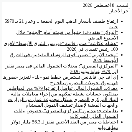
السبت, 8 أغسطس 2026
آخر الأخبار
ارتفاع طفيف بأسعار الذهب اليوم الجمعة .. وعيار 21 بـ 5970
جنيه
“الدولار” يفقد 1.36 جنيهاً من قيمته أمام “الجنيه” خلال
الأسبوع الماضي
“هشام عكاشه” ضمن قائمة “فوربس الشرق الأوسط” لأقوي
100 رئيس تنفيذي في 2026
“محمد الإتربي” ضمن أقوى الرؤساء التنفيذيين في الشرق
الأوسط 2026
“المركزي المصري”: معدلات الشمول المالي فى مصر تقفز
إلى 79% بنهاية يونيو 2026
إي اف چي فاينانس تستعرض خطط نمو «بلد» لتعزيز حضورها
في سوق تحويلات المصريين بالخارج
معدلات الشمول المالي تواصل ارتفاعها 79% من المواطنين
يمتلكون حسابات نشطة تمكنهم من إجراء معاملات مالية
البنك المركزي المصري يشكل مجموعة عمل من الوزارات
والجهات المعنية لإصدار تصنيف التمويل المستدام
تعليمات جديدة من “المركزي المصري” بخصوص بيانات
الشمول المالي للشركات
احتياطيات مصر من النقد الأجنبي تقفز لـ 56.3 مليار دولار
بنهاية يوليو