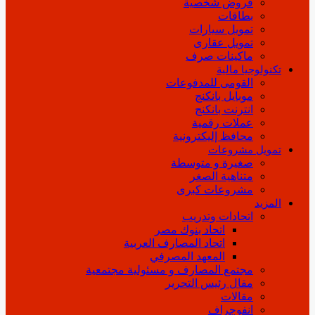
قروض شخصية
بطاقات
تمويل سيارات
تمويل عقارى
ماكينات صرف
تكنولوجيا مالية
القومى للمدفوعات
موبايل بانكنج
انترنت بانكنج
عملات رقمية
محافظ إليكترونية
تمويل مشروعات
صغيرة و متوسطة
متناهية الصغر
مشروعات كبرى
المزيد
اتحادات وتدريب
اتحاد بنوك مصر
اتحاد المصارف العربية
المعهد المصرفي
مجتمع المصارف و مسئولية مجتمعية
مقال رئيس التحرير
مقالات
انفوجراف