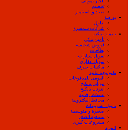
تأجير تمويلى
تخصيم
صناديق استثمار
بورصة
تداول
شركات سمسرة
خدمات بنكية
تأمين بنكي
قروض شخصية
بطاقات
تمويل سيارات
تمويل عقارى
ماكينات صرف
تكنولوجيا مالية
القومى للمدفوعات
موبايل بانكنج
انترنت بانكنج
عملات رقمية
محافظ إليكترونية
تمويل مشروعات
صغيرة و متوسطة
متناهية الصغر
مشروعات كبرى
المزيد