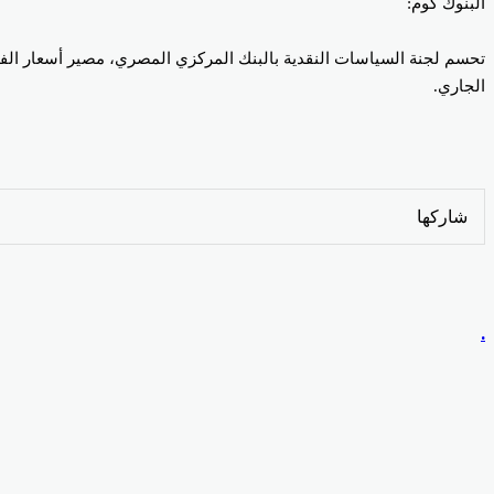
البنوك كوم:
تحسم لجنة السياسات النقدية بالبنك المركزي المصري، مصير أسعار الفا
الجاري.
Odnoklassniki
‫Pocket
‫X
لينكدإن
فيسبوك
بينتيريست
شاركها
Odnoklassniki
‫Pocket
‫X
طباعة
لينكدإن
فيسبوك
مشاركة
بينتيريست
عبر
البريد
.