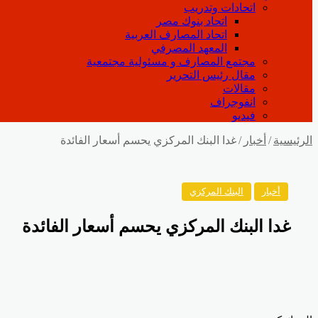
اتحادات وتدريب
اتحاد بنوك مصر
اتحاد المصارف العربية
المعهد المصرفي
مجتمع المصارف و مسئولية مجتمعية
مقال رئيس التحرير
مقالات
انفوجراف
فيديو
الرئيسية
/
أخبار
/
غدا البنك المركزي يحسم أسعار الفائدة
أخبار
البنك المركزي
غدا البنك المركزي يحسم أسعار الفائدة
Odnoklassniki
‫Pocket
‫X
لينكدإن
فيسبوك
بينتيريست