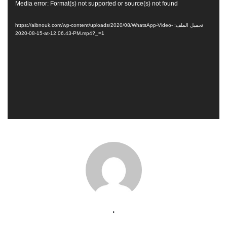
مشغل
Media error: Format(s) not supported or source(s) not found
الفيديو
تحميل الملف: https://albnouk.com/wp-content/uploads/2020/08/WhatsApp-Video-
2020-08-15-at-12.06.43-PM.mp4?_=1
.