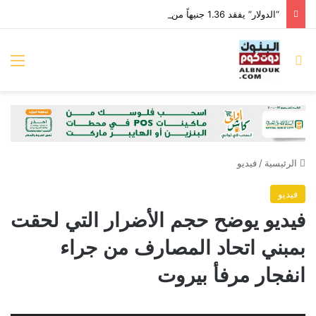
“الدولار” يفقد 1.36 جنيهاً من قيمته أمام “الجنيه” خلال الأسبوع الماضي
بحث عن
الق
الرئيسية
/
فيديو
فيديو
فيديو يوضح حجم الأضرار التي لحقت
بمبني اتحاد المصارف من جراء
انفجار مرفأ بيروت