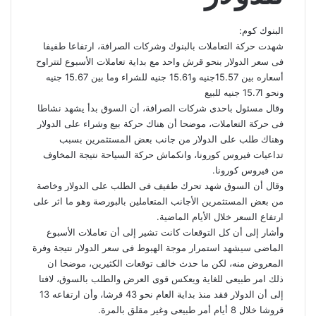
البنوك كوم:
شهدت حركة التعاملات بالبنوك وشركات الصرافة، ارتفاعا طفيفا
فى سعر الدولار بنحو قرش واحد مع بداية تعاملات الأسبوع لتتراوح
أسعاره بين 15.57جنيه و15.61 جنيه للشراء وما بين 15.67 جنيه
ونحو 15.71 جنيه للبيع
وقال مسئول باحدى شركات الصرافة، أن السوق بدأ يشهد نشاطا
فى حركة التعاملات، موضحا أن هناك حركة بيع وشراء على الدولار
وهناك طلب على الدولار من جانب بعض المستثمرين بسبب
تداعيات فيروس كورونا، وانكماش حركة السياحة نتيجة المخاوف
من فيروس كورونا.
وقال أن السوق شهد تحرك طفيف فى الطلب على الدولار وخاصة
من بعض المستثمرين الأجانب المتعاملين بالبورصة وهو ما اثر على
ارتفاع السعر خلال الأيام الماضية.
وأشار إلى أن كل التوقعات كانت تشير إلى أن تعاملات الأسبوع
الماضى سيشهد استمرار موجة الهبوط فى سعر الدولار نتيجة وفرة
المعروض منه، لكن ما حدث خالف توقعات الكثيرين، موضحا ان
ذلك امر طبيعى للغاية ويعكس قوى العرض والطلب بالسوق، لافتا
إلى أن الدولار فقد منذ بداية العام نحو 43 قرشا، وأن ارتفاعه 13
قروشا خلال 8 أيام أمر طبيعى وغير مقلق بالمرة.