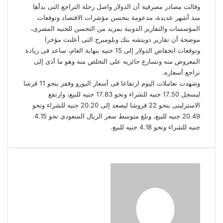
وقالت مصادر مصرفية أن الدولار واصل رحلة التراجع التى بدأها
منذ أشهر عديدة، مدعومة بتحسن مؤشرات الاقتصاد وتوقعات
المؤسسات والتقارير الدوبية بمزيد من التحسن للجنيه المصرى،
موضحة أن تقارير دويتشه بنك وبلومبرج التى أعلنت مؤخرا
وتوقعات انخفاض الدولار إلى 15 جنيه بنهاية العام، ساعد فى زيادة
المعروض منه وتسارع حائزيه على التخلص منه وهو ما أدى إلى
تراجع أسعاره.
وشهدت تعاملات اليوم ارتفاعا فى أسعار اليورو وقفز بنحو 11 قرشا
ليسجل 17.50 جنيه للشراء ونحو 17.83 جنيه للبيع، وارتفع
الاسترلينى بنحو 22 قروشا ليصعد إلى 20.20 جنيه للشراء ونحو
20.49 جنيه للبيع، وبلغ متوسط سعر الريال السعودى نحو 4.15
جنيه للشراء ونحو 4.18 جنيه للبيع.