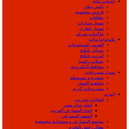
خدمات بنكية
تأمين بنكي
قروض شخصية
بطاقات
تمويل سيارات
تمويل عقارى
ماكينات صرف
تكنولوجيا مالية
القومى للمدفوعات
موبايل بانكنج
انترنت بانكنج
عملات رقمية
محافظ إليكترونية
تمويل مشروعات
صغيرة و متوسطة
متناهية الصغر
مشروعات كبرى
المزيد
اتحادات وتدريب
اتحاد بنوك مصر
اتحاد المصارف العربية
المعهد المصرفي
مجتمع المصارف و مسئولية مجتمعية
مقال رئيس التحرير