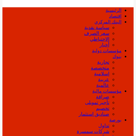
الرئيسية
اقتصاد
البنك المركزي
سياسة نقدية
سعر الصرف
الاحتياطي
أخبار
مؤسسات دولية
بنوك
تجارية
متخصصة
إسلامية
عربية
عالمية
مؤسسات مالية
صرافة
تأجير تمويلى
تخصيم
صناديق استثمار
بورصة
تداول
شركات سمسرة