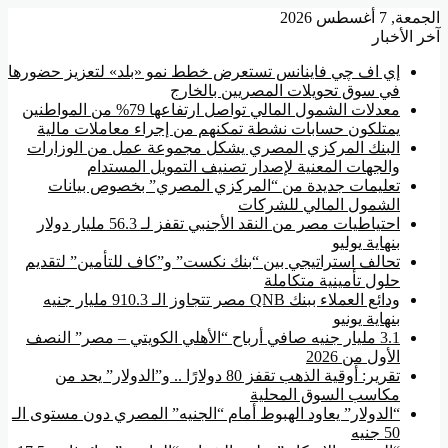
الجمعة, 7 أغسطس 2026
آخر الأخبار
إي اف چي فاينانس تستعرض خطط نمو «بلد» لتعزيز حضورها
في سوق تحويلات المصريين بالخارج
معدلات الشمول المالي تواصل ارتفاعها 79% من المواطنين
يمتلكون حسابات نشطة تمكنهم من إجراء معاملات مالية
البنك المركزي المصري يشكل مجموعة عمل من الوزارات
والجهات المعنية لإصدار تصنيف التمويل المستدام
تعليمات جديدة من “المركزي المصري” بخصوص بيانات
الشمول المالي للشركات
احتياطيات مصر من النقد الأجنبي تقفز لـ 56.3 مليار دولار
بنهاية يوليو
تحالف استراتيجي بين “بنك نكست” و”كاف للتأمين” لتقديم
حلول تأمينية متكاملة
ودائع العملاء ببنك QNB مصر تتجاوز الـ 910.3 مليار جنيه
بنهاية يونيو
3.1 مليار جنيه صافي أرباح “الأهلي الكويتي – مصر” النصف
الأول من 2026
تقرير: أوقية الذهب تقفز 80 دولارًا .. و”الدولار” يحد من
مكاسب السوق المحلية
“الدولار” يعاود الهبوط أمام “الجنيه” المصري دون مستوى الـ
50 جنيه