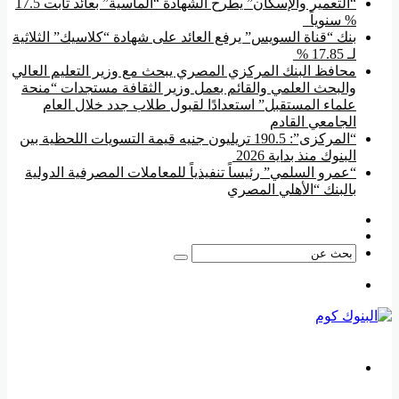
“التعمير والإسكان” يطرح الشهادة “الماسية” بعائد ثابت 17.5
% سنوياً
بنك “قناة السويس” يرفع العائد على شهادة “كلاسيك” الثلاثية
لـ 17.85 %
محافظ البنك المركزي المصري يبحث مع وزير التعليم العالي
والبحث العلمي والقائم بعمل وزير الثقافة مستجدات “منحة
علماء المستقبل” استعدادًا لقبول طلاب جدد خلال العام
الجامعي القادم
“المركزى”: 190.5 تريليون جنيه قيمة التسويات اللحظية بين
البنوك منذ بداية 2026
“عمرو السلمي” رئيساً تنفيذياً للمعاملات المصرفية الدولية
بالبنك “الأهلي المصري
فيسبوك
‫YouTube
بحث
عن
القائمة
بحث
عن