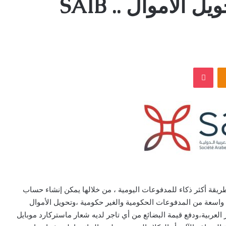
لسداد المدفوعات وتحويل الأموال .. SAIB
‫Pocket
Odnoklassniki
، خدمة المحفظة الذكية ( Cashati ) ،وهى طريقة أكثر ذكاء للمدفوعات اليومية ، من خلالها يمكن إنشاء حساب
سعة من المدفوعات الحكومية والغير حكومية ،وتحويل الأموال
ربية،ودفع قيمة البضائع من أي تاجر لديه شعار ماستركارد موبايل