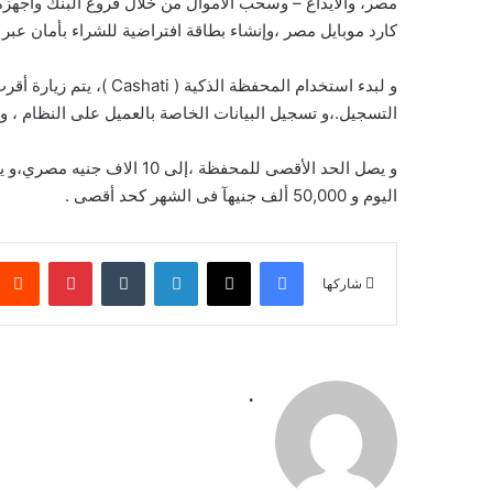
مصر، والايداع – وسحب ألاموال من خلال فروع البنك وأجهزة 
كارد موبايل مصر ،وإنشاء بطاقة افتراضية للشراء بأمان عبر الإنترنت (تنتهي بعد 24 س
و لبدء استخدام المحفظة ا
التسجيل.،و تسجيل البيانات الخاصة بالعميل على النظام ، و
اليوم و 50,000 ألف جنيهآ فى الشهر كحد أقصى .
فيسبوك
‫X
لينكدإن
بينتيريس
شاركها
.