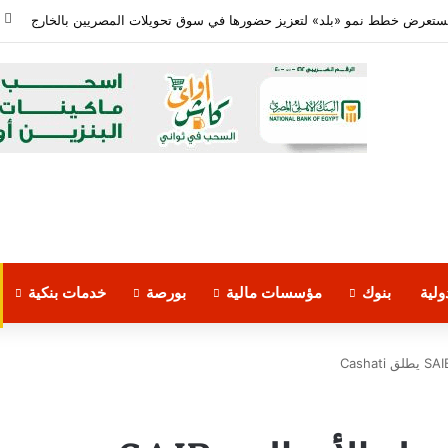
معدلات الشمول المالي تواصل ارتفاعها 79% من المواطنين يمتلكون حسابات نشطة تمكنهم من إجراء معاملات مالية
لية
بنوك
مؤسسات مالية
بورصة
خدمات بنكية