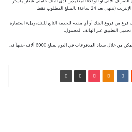
الصراف الآلى أو الوكلاء المعتمدين لدى البنك حاملى شعار ماستر
اعة) بالمبلغ المطلوب فقط .
لذكية ( Cashati )، يتم زيارة أقرب فرع من فروع البنك أو أي مقدم للخدمة التابع للبنك،وملء استمارة
 تحميل التطبيق عبر الهاتف المحمول.
و يصل الحد الأقصى للمحفظة ،إلى 10 الاف جنيه مصري،و يمكن من خلال سداد المدفوعات في اليوم بمبلغ 6000 ألاف جنيهآ فى
ت
Odnoklassniki
‫Pocket
مشاركة عبر البريد
طباعة