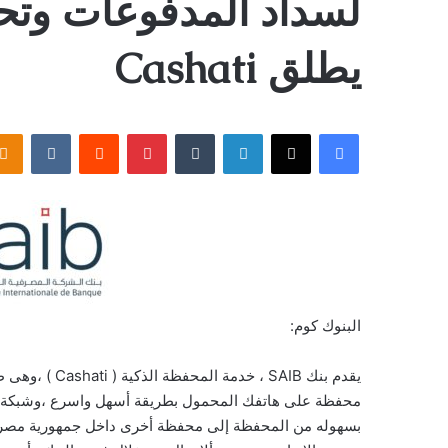
يطلق Cashati
فيسبوك
‫X
لينكدإن
بينتيريست
البنوك كوم:
يقدم بنك SAIB 
محفظة على هاتفك المحمول بطريقة أسهل واسرع ،وشبكة وا
بسهوله من المحفظة إلى محفظة أخرى داخل جمهورية مصر الع