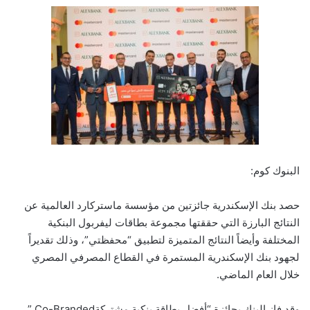
البنوك كوم:
حصد بنك الإسكندرية جائزتين من مؤسسة ماستركارد العالمية عن
النتائج البارزة التي حققتها مجموعة بطاقات ليفربول البنكية
المختلفة وأيضاً النتائج المتميزة لتطبيق “محفظتي”، وذلك تقديراً
لجهود بنك الإسكندرية المستمرة في القطاع المصرفي المصري
خلال العام الماضي.
وقد فاز البنك بجائزة “أفضل بطاقة بنكية مشتركةCo-Branded ”