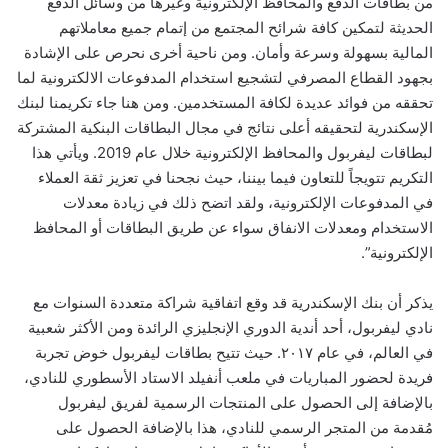
من بطاقات الدفع والمحافظ الإلكترونية وغيرها من وسائل الدفع
الحديثة لتمكين كافة شرائح المجتمع من إتمام جميع معاملاتهم
المالية بسهولة وسرعة وأمان. ومن ناحية أخرى نحرص على الإشادة
بجهود القطاع المصرفي لتشجيع استخدام المدفوعات الالكترونية لما
تحققه من فوائد عديدة لكافة المستخدمين. ومن هنا جاء تكريمنا لبنك
الإسكندرية لتحقيقه أعلى نتائج في مجال البطاقات البنكية المشتركة
لبطاقات ليفربول والمحافظ الإلكترونية خلال عام 2019. ويأتي هذا
التكريم تتويجاً للتعاون فيما بيننا، حيث نجحنا في تعزيز ثقة العملاء
في المدفوعات الإلكترونية، ولقد اتضح ذلك في زيادة معدلات
الاستخدام ومعدلات الانفاق سواء عن طريق البطاقات أو المحافظ
الإلكترونية”.
يذكر أن بنك الإسكندرية قد وقع اتفاقية شراكة متعددة السنوات مع
نادي ليفربول، أحد أندية الدوري الإنجليزي الرائدة ومن الأكثر شعبية
في العالم، في عام ۲٠۱۷. حيث تتيح بطاقات ليفربول خوض تجربة
فريدة لحضور المباريات في ملعب أنفيلد الاستاد الأسطوري للنادي،
ﺑﺎﻹﺿﺎﻓﺔ إﻟﻰ الحصول على المنتجات الرسمية لفريق ليفربول
مُقدمة من المتجر الرسمي للنادي، هذا بالإضافة الحصول على