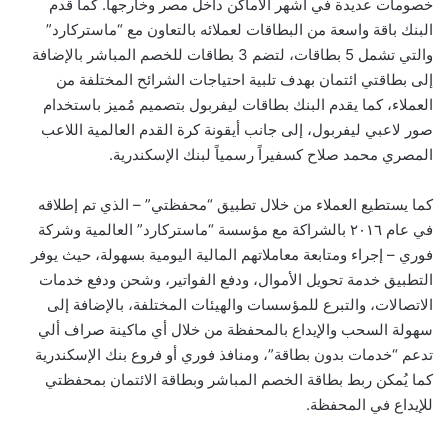
خصومات عديدة في أشهر الأماكن داخل مصر وخارجها. كما قدم
البنك باقة واسعة من البطاقات لعملائه بالتعاون مع “ماستركارد”
والتي تشمل 5 بطاقات، لتضم 3 بطاقات للخصم المباشر بالإضافة
إلى بطاقتي ائتمان بهدف تلبية احتياجات الشرائح المختلفة من
العملاء، كما يقدم البنك بطاقات ليفربول بتصميم مُميز باستخدام
صور لاعبي ليفربول، إلى جانب أيقونة كرة القدم العالمية اللاعب
المصري محمد صلاح كسفيراً رسمياً لبنك الإسكندرية.
كما يستطيع العملاء من خلال تطبيق “محفظتي” – الذي تم إطلاقه
في عام ٢٠١٦ بالشراكة مع مؤسسة “ماستركارد” العالمية وشركة
فوري – إجراء ومتابعة معاملاتهم المالية اليومية بسهولة، حيث يوفر
التطبيق خدمة تحويل الأموال، ودفع الفواتير، وشحن ودفع خدمات
الاتصالات، والتبرع للمؤسسات والهيئات المختلفة، بالإضافة إلى
سهولة السحب والإيداع بالمحفظة من خلال أي ماكينة صراف ألي
تدعم “خدمات بدون بطاقة”، ومنافذ فوري أو فروع بنك الإسكندرية
كما يُمكن ربط بطاقة الخصم المباشر وبطاقة الائتمان بمحفظتي
للإيداع في المحفظة.