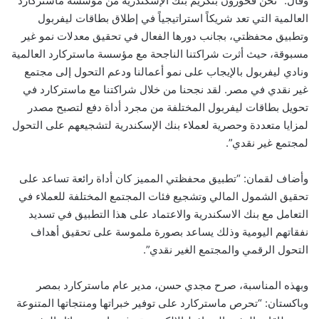
وقال: “نحن فخورون بتكريم بنك الإسكندرية من مؤسسة ماستركارد
العالمية التي تعد شريكاً استراتيجياً في إطلاق بطاقات ليفربول
وتطبيق محفظتي، بجانب دورها الفعال في تحقيق معدلات نمو غير
مسبوقة، حيث أثرت شراكتنا الناجحة مع مؤسسة ماستركارد العالمية
ونادي ليفربول بالإيجاب على نمو أعمالنا ودعم التحول إلى مجتمع
غير نقدي في مصر. لقد نجحنا من خلال شراكتنا مع ماستركارد في
تحويل بطاقات ليفربول المختلفة من مجرد أداة دفع لتصبح مصدر
لمزايا متعددة وحصرية لعملاء بنك الإسكندرية لتشجيعهم على التحول
لمجتمع غير نقدي”.
وأضاف لقمان: “تطبيق محفظتي المميز كان أداة رائعة تساعد على
تحقيق الشمول المالي وتشجيع فئات المجتمع المختلفة للعملاء في
التعامل مع بنك الاسكندرية والاعتماد على هذا التطبيق في تسديد
نفقاتهم اليومية وذلك يساعد بصورة ملموسة على تحقيق أهداف
التحول الرقمي والمجتمع الغير نقدي”.
وبهذه المناسبة، صرح مجدي حسن، مدير عام ماستركارد بمصر
وباكستان: “تحرص ماستركارد على توفير خبراتها ومنتجاتها المتنوعة