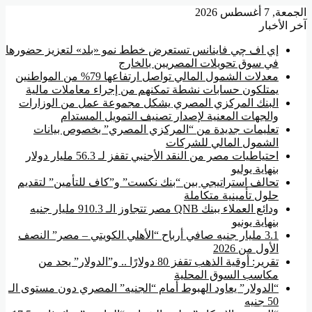
الجمعة, 7 أغسطس 2026
آخر الأخبار
إي اف چي فاينانس تستعرض خطط نمو «بلد» لتعزيز حضورها
في سوق تحويلات المصريين بالخارج
معدلات الشمول المالي تواصل ارتفاعها 79% من المواطنين
يمتلكون حسابات نشطة تمكنهم من إجراء معاملات مالية
البنك المركزي المصري يشكل مجموعة عمل من الوزارات
والجهات المعنية لإصدار تصنيف التمويل المستدام
تعليمات جديدة من “المركزي المصري” بخصوص بيانات
الشمول المالي للشركات
احتياطيات مصر من النقد الأجنبي تقفز لـ 56.3 مليار دولار
بنهاية يوليو
تحالف استراتيجي بين “بنك نكست” و”كاف للتأمين” لتقديم
حلول تأمينية متكاملة
ودائع العملاء ببنك QNB مصر تتجاوز الـ 910.3 مليار جنيه
بنهاية يونيو
3.1 مليار جنيه صافي أرباح “الأهلي الكويتي – مصر” النصف
الأول من 2026
تقرير: أوقية الذهب تقفز 80 دولارًا .. و”الدولار” يحد من
مكاسب السوق المحلية
“الدولار” يعاود الهبوط أمام “الجنيه” المصري دون مستوى الـ
50 جنيه