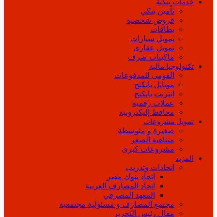
خدمات بنكية
تأمين بنكي
قروض شخصية
بطاقات
تمويل سيارات
تمويل عقارى
ماكينات صرف
تكنولوجيا مالية
القومى للمدفوعات
موبايل بانكنج
انترنت بانكنج
عملات رقمية
محافظ إليكترونية
تمويل مشروعات
صغيرة و متوسطة
متناهية الصغر
مشروعات كبرى
المزيد
اتحادات وتدريب
اتحاد بنوك مصر
اتحاد المصارف العربية
المعهد المصرفي
مجتمع المصارف و مسئولية مجتمعية
مقال رئيس التحرير