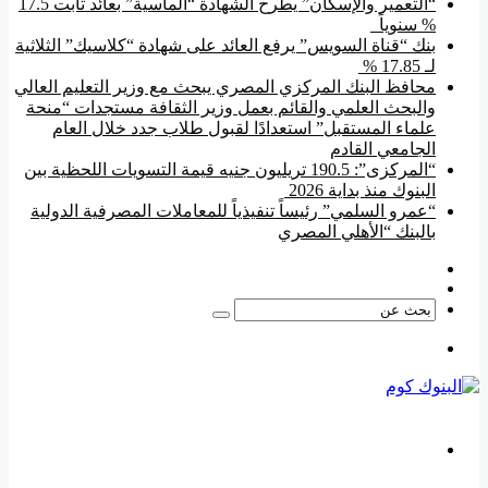
“التعمير والإسكان” يطرح الشهادة “الماسية” بعائد ثابت 17.5
% سنوياً
بنك “قناة السويس” يرفع العائد على شهادة “كلاسيك” الثلاثية
لـ 17.85 %
محافظ البنك المركزي المصري يبحث مع وزير التعليم العالي
والبحث العلمي والقائم بعمل وزير الثقافة مستجدات “منحة
علماء المستقبل” استعدادًا لقبول طلاب جدد خلال العام
الجامعي القادم
“المركزى”: 190.5 تريليون جنيه قيمة التسويات اللحظية بين
البنوك منذ بداية 2026
“عمرو السلمي” رئيساً تنفيذياً للمعاملات المصرفية الدولية
بالبنك “الأهلي المصري
فيسبوك
‫YouTube
بحث
عن
القائمة
بحث
عن