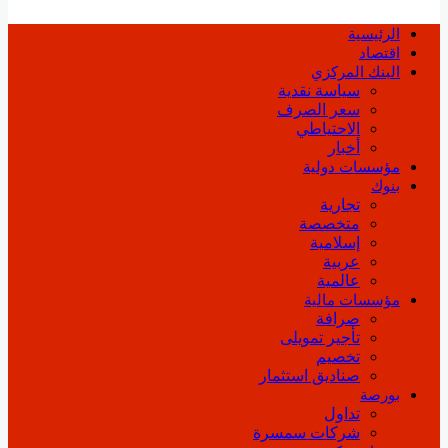
الرئيسية
اقتصاد
البنك المركزي
سياسة نقدية
سعر الصرف
الاحتياطي
أخبار
مؤسسات دولية
بنوك
تجارية
متخصصة
إسلامية
عربية
عالمية
مؤسسات مالية
صرافة
تأجير تمويلى
تخصيم
صناديق استثمار
بورصة
تداول
شركات سمسرة