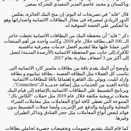
وباكستان و محمد عاصم المدير التنفيذي للشركة بمصر.
قال “فايد” في تصريحات له اليوم، إن منح البنك الجائزة، يعكس
الدور الريادي لمصرفه في مجال البطاقات الائتمانية واصداراتها وهو
ما أنعكس علي الحصة السوقية له.
ذكر ” فايد” أن محفظة البنك من البطاقات الائتمانية تخطت حاجز
الــ 100 الف بطاقة خلال عام 2019، وكانت واحدة من أهم المنتجات
التي عملنا عليها معًا لتقديم أفضل خدمات مصرفية تنافسية
للأفراد،إلى جانب نمو المحفظة الائتمانية (الأرصدة المدينة) لتصل
إلى أكثر من 3 أضعاف مقارنة بعام 2017.
وأوضح أن البنك يقدم باقة من بطاقات ماستر كارد الائتمانية التى
تناسب كل العملاء مثل البطاقه الفضية ، بطاقة تيتانيوم و بطاقة
وارلد ايليت. ويولي بنك القاهرة إهتمامًا بالغًا للبطاقات الائتمانية
بإتاحة العديد من الخدمات مثل إضافة خدمــة الـ”Contactless”،
وبرنامج التقسيط على البطاقات الائتمانية بالإضافة إلى قيام البنك
بحملات ترويجية مكثفة خلال عام 2019 مثل حملات “الكاش باك”
المتنوعة التي تغطي كافة انواع المعاملات مثل معاملات الشراء
المحلية والدولية والدفع عبر الإنترنت وأيضا حملات التقسيط بدون
فوائد لبعض أنواع المعاملات مثل حجز الفنادق وتذاكر الطيران
وغيرها.
كما قام البنك بتقديم خصومات وتخفيضات حصرية لحاملي بطاقات