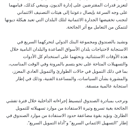
لتعزيز قدرات المقترضين على إدارة الديون. وينبغي كذلك، قيامهما
على وجه السرعة بإيصال دعوتنا إلى هيئات التصنيف الائتماني
لتجنب تخفيضها الجدارة الائتمانية لتلك البلدان التي تعيد هيكلة ديونها
لتتمكن من التعامل مع أثر الجائحة.
ونشيد بالصندوق ومجموعة البنك الدولي لتحركهما السريع في
الاستجابة لاحتياجات بلدان الأسواق الصاعدة والبلدان النامية خلال
هذه الأوقات الاستثنائية. ونحثهما على استخدام كل الأدوات
والتسهيلات المتاحة على نحو يتسم بالمرونة وفي الوقت المناسب،
بما في ذلك التمويل في حالات الطوارئ والتمويل العادي المعزز،
والمشورة بشأن السياسات، والمساعدة الفنية، وذلك في إطار
استجابة عالمية منسقة.
ونرحب بمبادرة الصندوق لتبسيط إجراءاته الداخلية خلال فترة تفشي
الجائحة بغية تسريع وتيرة الاستفادة من موارد تسهيلاته للتمويل
الطارئ. ونؤيد بقوة مضاعفة حدود الاستفادة من موارد الصندوق في
إطار “التسهيل الائتماني السريع” و”أداة التمويل السريع”.