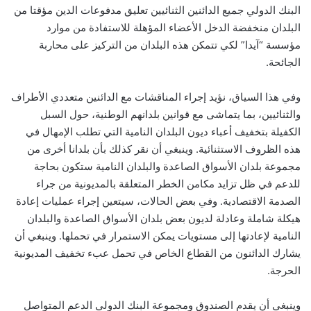
البنك الدولي جميع الدائنين الثنائيين تعليق مدفوعات الدين مؤقتا من
البلدان منخفضة الدخل الأعضاء المؤهلة للاستفادة من موارد
مؤسسة “آيدا” لكي تتمكن هذه البلدان من التركيز على محاربة
الجائحة.
وفي هذا السياق، نؤيد إجراء المناقشات مع الدائنين متعددي الأطراف
والثنائيين، بما يتماشى مع قوانين بلدانهم الوطنية، حول السبل
الكفيلة بتخفيف أعباء ديون البلدان النامية التي تطلب الإمهال في
هذه الظروف الاستثنائية. وينبغي أن نقر كذلك بأن بلدانا أخرى من
مجموعة بلدان الأسواق الصاعدة والبلدان النامية ستكون بحاجة
للدعم في ظل تزايد مكامن الخطر المتعلقة بالمديونية من جراء
الصدمة الاقتصادية. وفي بعض الحالات، سيتعين إجراء عمليات إعادة
هيكلة شاملة وعادلة لديون بعض بلدان الأسواق الصاعدة والبلدان
النامية لإعادتها إلى مستويات يمكن الاستمرار في تحملها. وينبغي أن
يشارك الدائنون من القطاع الخاص في تحمل عبء تخفيف المديونية
الحرجة.
وينبغي أن يقدم الصندوق ومجموعة البنك الدولي الدعم المتواصل