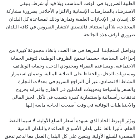
الطبية الضرورية في الوقت المناسب وبلا قيد أو شرط، ينبغي
الاسترشاد بالممارسات الإنسانية والالتزام الأخلاقي بضرورة مشاركة
كل إنسان في الإنجازات العلمية وثمارها وذلك لمساعدة كل البلدان
المحتاجة، بلا أي استثناء. فالتصدي لانتشار الفيروس في كافة البلدان
ضروري لوقف هذه الجائحة.
ونواصل استجابتنا السريعة في هذا الصدد باتخاذ مجموعة كبيرة من
إجراءات السياسة، حسبما تسمح الظروف الوطنية، لتوفير الحماية
الاجتماعية، ومساعدة الفقراء ومحدودي الدخل، وحماية الوظائف
ومستويات الدخل، والحفاظ على الصلابة المالية، وضمان استمرار
النشاط الاقتصادي. غير أن التراجع السريع في معدلات التجارة
والسفر والسياحة وتحويلات العاملين في الخارج واقترانه بخروج
تدفقات رأسمالية واستثمارية كبيرة يتسبب في تآكل الحيز المالي
والاحتياطيات الوقائية في وقت أصبحت الحاجة ماسة إليها.
ويؤثر الهبوط الحاد الذي تشهده أسعار السلع الأولية، لا سيما النفط
الخام، تأثيرا بالغا على بلدان الأسواق الصاعدة والبلدان النامية
المصدرة للسلع الأولية. ويتعين على كل البلدان العمل معا لدعم تدفق