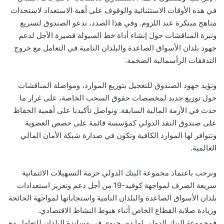
في هذه الأوقات الاستثنائية والوقوف على أهبة الاستعداد لاستحداث
مناهج مبتكرة عند اللزوم. وفي هذا الصدد، ندعو الصندوق لتسريع
وتيرة المناقشات حول إنشاء أداة خط السيولة قصيرة الأجل لدعم
جهود بلدان الأسواق الصاعدة والبلدان النامية في التعامل مع خروج
التدفقات الرأسمالية الضخمة.
ونؤيد جهود الصندوق للتعجيل بتوزيع الموارد، ومواصلة المناقشات
حول توزيع جديد لمخصصات حقوق السحب الخاصة، على غرار ما
حدث في الأزمة المالية السابقة. ونواصل تأكيدنا على أهمية الحفاظ
على صندوق النقد الدولي كمؤسسة قائمة على حصص العضوية
وتتوافر لها الموارد الكافية وتكون في صدارة شبكة الأمان المالي
العالمية.
ونرحب باعتماد مجموعة البنك الدولي حزمة التسهيلات الائتمانية
سريعة الصرف لمواجهة كوفيد-19 من أجل دعم وتعزيز استعدادات
بلدان الأسواق الصاعدة والبلدان النامية واستجاباتها لمواجهة الجائحة
وزيادة صلابة القطاع الخاص أثناء هبوط النشاط الاقتصادي.
فمجموعة البنك الدولي لها دور حيوي في مساندة البلدان للتعامل مع