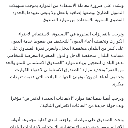
ونشدد على ضرورة معاملة الاستفادة من الموارد بموجب تسهيلات
التمويل الطارئ بوصفها إضافية بالفعل ولا ينبغي تقييدها بالحدود
القصوى السنوية للاستفادة من موارد الصندوق.
ونرحب بالتعزيزات المقررة في “الصندوق الاستئماني لاحتواء
الكوارث وتخفيف أعباء الديون” للتخفيف من ضغوط خدمة الديون
على كثير من البلدان منخفضة الدخل. ولتعزيز قدرة الصندوق على
مساندة البلدان منخفضة الدخل والدول الصغيرة المعرضة للمخاطر،
ندعو البلدان للتعجيل بزيادة موارد “الصندوق الاستئماني للنمو والحد
من الفقر” وتجديد موارد “الصندوق الاستئماني لاحتواء الكوارث
وتخفيف أعباء الديون”، ونهنئ الجهات المانحة التي قدمت تعهدات
مبكرة.
ونرحب أيضا بمضاعفة موارد “الاتفاقات الجديدة للاقتراض” مؤخرا
وبدء جولة جديدة من “اتفاقات الاقتراض الثنائية”.
ونحث الصندوق على مواصلة مراجعته لمدى كفاية مجموعة أدواته
الإقراضية ومستوى دعمه الاستشاري للاستجابة لاحتياجات البلدان