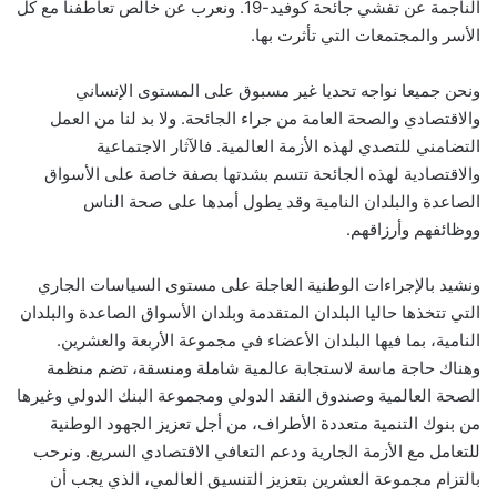
الناجمة عن تفشي جائحة كوفيد-19. ونعرب عن خالص تعاطفنا مع كل
الأسر والمجتمعات التي تأثرت بها.
ونحن جميعا نواجه تحديا غير مسبوق على المستوى الإنساني
والاقتصادي والصحة العامة من جراء الجائحة. ولا بد لنا من العمل
التضامني للتصدي لهذه الأزمة العالمية. فالآثار الاجتماعية
والاقتصادية لهذه الجائحة تتسم بشدتها بصفة خاصة على الأسواق
الصاعدة والبلدان النامية وقد يطول أمدها على صحة الناس
ووظائفهم وأرزاقهم.
ونشيد بالإجراءات الوطنية العاجلة على مستوى السياسات الجاري
التي تتخذها حاليا البلدان المتقدمة وبلدان الأسواق الصاعدة والبلدان
النامية، بما فيها البلدان الأعضاء في مجموعة الأربعة والعشرين.
وهناك حاجة ماسة لاستجابة عالمية شاملة ومنسقة، تضم منظمة
الصحة العالمية وصندوق النقد الدولي ومجموعة البنك الدولي وغيرها
من بنوك التنمية متعددة الأطراف، من أجل تعزيز الجهود الوطنية
للتعامل مع الأزمة الجارية ودعم التعافي الاقتصادي السريع. ونرحب
بالتزام مجموعة العشرين بتعزيز التنسيق العالمي، الذي يجب أن