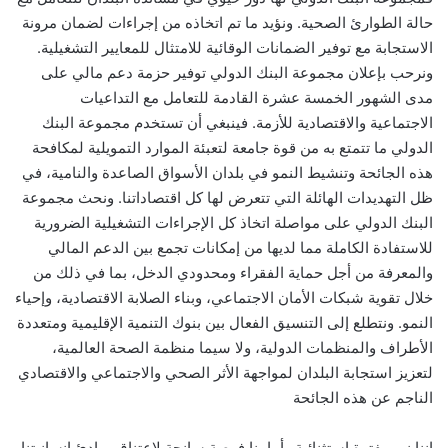
حالة الطوارئ الصحية. ونؤيد ما تم اتخاذه من إجراءات لضمان مرونة
الاستجابة مع توفير الضمانات الوقائية للامتثال للمعايير التشغيلية.
ونرحب بإعلان مجموعة البنك الدولي توفير حزمة دعم مالي على
مدى الشهور الخمسة عشرة القادمة للتعامل مع التداعيات
الاجتماعية والاقتصادية للأزمة. فينبغي أن تستخدم مجموعة البنك
الدولي ما تتمتع به من قوة جامعة لتعبئة الموارد التمويلية لمكافحة
هذه الجائحة وتنشيط النمو في بلدان الأسواق الصاعدة والنامية، في
ظل التهديدات الهائلة التي تتعرض لها كل اقتصاداتنا. ونحث مجموعة
البنك الدولي على مواصلة اتخاذ كل الإجراءات التشغيلية الضرورية
للاستفادة الكاملة مما لديها من إمكانات تجمع بين الدعم المالي
والمعرفة من أجل حماية الفقراء ومحدودي الدخل، بما في ذلك من
خلال تقوية شبكات الأمان الاجتماعي، وبناء الصلابة الاقتصادية، وإحياء
النمو. ونتطلع إلى التنسيق الفعال بين بنوك التنمية الإقليمية ومتعددة
الأطراف والمنظمات الدولية، ولا سيما منظمة الصحة العالمية،
لتعزيز استجابة البلدان لمواجهة الأثر الصحي والاجتماعي والاقتصادي
الناجم عن هذه الجائحة
إننا نمر بفترة استثنائية وأمامنا فرصة سانحة لاعتناق مبادئ إنسانيتنا