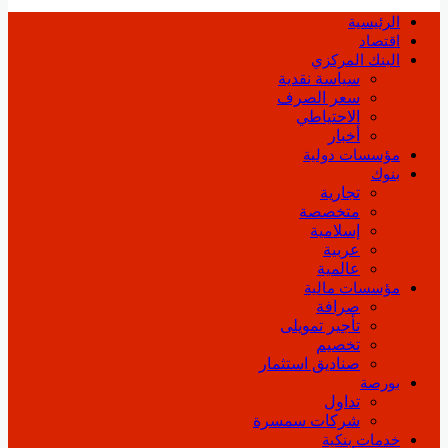
الرئيسية
اقتصاد
البنك المركزي
سياسة نقدية
سعر الصرف
الاحتياطي
أخبار
مؤسسات دولية
بنوك
تجارية
متخصصة
إسلامية
عربية
عالمية
مؤسسات مالية
صرافة
تأجير تمويلى
تخصيم
صناديق استثمار
بورصة
تداول
شركات سمسرة
خدمات بنكية