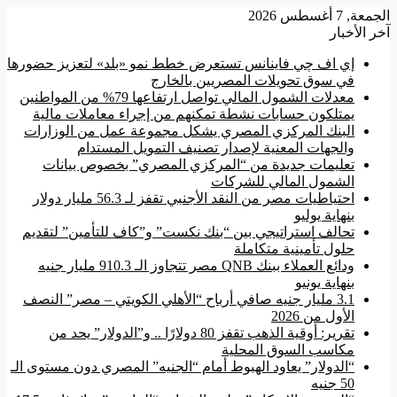
عة, 7 أغسطس 2026
ر الأخبار
إي اف چي فاينانس تستعرض خطط نمو «بلد» لتعزيز حضورها
في سوق تحويلات المصريين بالخارج
معدلات الشمول المالي تواصل ارتفاعها 79% من المواطنين
يمتلكون حسابات نشطة تمكنهم من إجراء معاملات مالية
البنك المركزي المصري يشكل مجموعة عمل من الوزارات
والجهات المعنية لإصدار تصنيف التمويل المستدام
تعليمات جديدة من “المركزي المصري” بخصوص بيانات
الشمول المالي للشركات
احتياطيات مصر من النقد الأجنبي تقفز لـ 56.3 مليار دولار
بنهاية يوليو
تحالف استراتيجي بين “بنك نكست” و”كاف للتأمين” لتقديم
حلول تأمينية متكاملة
ودائع العملاء ببنك QNB مصر تتجاوز الـ 910.3 مليار جنيه
بنهاية يونيو
3.1 مليار جنيه صافي أرباح “الأهلي الكويتي – مصر” النصف
الأول من 2026
تقرير: أوقية الذهب تقفز 80 دولارًا .. و”الدولار” يحد من
مكاسب السوق المحلية
“الدولار” يعاود الهبوط أمام “الجنيه” المصري دون مستوى الـ
50 جنيه