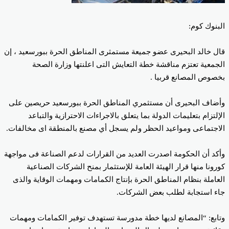
بنوك كوم:
ل خالد البحيرى عضو جميعة مستمثرى المناطق الحرة ببورسعيد ، إن
جمعية تعتزم مناقشة خطة التعايش التى اعلنتها وزارة الصحة
صوص المصانع قربيا .
ضاف البحيرى أن مستثمري المناطق الحرة ببورسعيد حريصين على
إلتزام بتعليمات الدولة بما يتعلق بالاجراءات الاحترازية والتباعد
اجتماعى ومواعيد الحظر ولم يسجل أي مصنع بالمنطقة اى مخالفات.
كد أن الحكومة اصدرت العديد من القرارات لدعم الصناعة فى مواجهة
رونا منها قرار الهيئة العامة للإستثمار بمنح الشركات الصناعية
عاملة بنظام المناطق الحرة بإنتاج الكمامات ومهمات الوقاية والذى
ء استجابة لطلب بعض الشركات.
ابع: “المصانع لديها خطة مدورسة تستهدف توفير الكمامات ومهمات