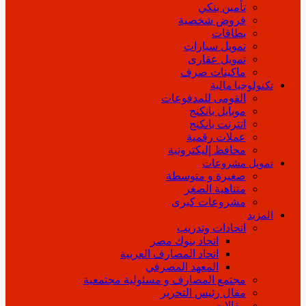
تأمين بنكي
قروض شخصية
بطاقات
تمويل سيارات
تمويل عقارى
ماكينات صرف
تكنولوجيا مالية
القومى للمدفوعات
موبايل بانكنج
انترنت بانكنج
عملات رقمية
محافظ إليكترونية
تمويل مشروعات
صغيرة و متوسطة
متناهية الصغر
مشروعات كبرى
المزيد
اتحادات وتدريب
اتحاد بنوك مصر
اتحاد المصارف العربية
المعهد المصرفي
مجتمع المصارف و مسئولية مجتمعية
مقال رئيس التحرير
مقالات