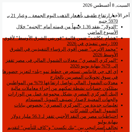
السبت, 8 أغسطس 2026
القائمة
آخر الأخبار
ارتفاع طفيف بأسعار الذهب اليوم الجمعة .. وعيار 21 بـ
5970 جنيه
بحث
“الدولار” يفقد 1.36 جنيهاً من قيمته أمام “الجنيه” خلال
عن
الأسبوع الماضي
“هشام عكاشه” ضمن قائمة “فوربس الشرق الأوسط” لأقوي
100 رئيس تنفيذي في 2026
“محمد الإتربي” ضمن أقوى الرؤساء التنفيذيين في الشرق
الأوسط 2026
“المركزي المصري”: معدلات الشمول المالي فى مصر تقفز
إلى 79% بنهاية يونيو 2026
إي اف چي فاينانس تستعرض خطط نمو «بلد» لتعزيز حضورها
في سوق تحويلات المصريين بالخارج
معدلات الشمول المالي تواصل ارتفاعها 79% من المواطنين
يمتلكون حسابات نشطة تمكنهم من إجراء معاملات مالية
البنك المركزي المصري يشكل مجموعة عمل من الوزارات
والجهات المعنية لإصدار تصنيف التمويل المستدام
تعليمات جديدة من “المركزي المصري” بخصوص بيانات
الشمول المالي للشركات
احتياطيات مصر من النقد الأجنبي تقفز لـ 56.3 مليار دولار
بنهاية يوليو
تحالف استراتيجي بين “بنك نكست” و”كاف للتأمين” لتقديم