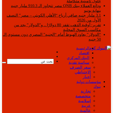
حلول تأمينية متكاملة
ودائع العملاء ببنك QNB مصر تتجاوز الـ 910.3 مليار جنيه
بنهاية يونيو
3.1 مليار جنيه صافي أرباح “الأهلي الكويتي – مصر” النصف
الأول من 2026
تقرير: أوقية الذهب تقفز 80 دولارًا .. و”الدولار” يحد من
مكاسب السوق المحلية
“الدولار” يعاود الهبوط أمام “الجنيه” المصري دون مستوى الـ
50 جنيه
الرئيسية
فيسبوك
اقتصاد
‫YouTube
البنك المركزي
سياسة نقدية
بحث
سعر الصرف
عن
الاحتياطي
أخبار
مؤسسات دولية
بنوك
تجارية
متخصصة
إسلامية
عربية
عالمية