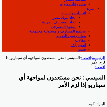
مشروعات كبرى
المزيد
اتحادات وتدريب
اتحاد بنوك مصر
اتحاد المصارف العربية
المعهد المصرفي
مجتمع المصارف و مسئولية مجتمعية
مقال رئيس التحرير
مقالات
انفوجراف
فيديو
‫X
زر
ڤا
تي
وا
في
الرئيسية
/
اقتصاد
/
السيسي : نحن مستعدون لمواجهة أي سيناريو إذا
ال
لزم الأمر
إل
اقتصاد
ال
السيسي : نحن مستعدون لمواجهة أي
سيناريو إذا لزم الأمر
البنوك كوم: