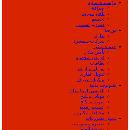
مؤسسات مالية
صرافة
تأجير تمويلى
تخصيم
صناديق استثمار
بورصة
تداول
شركات سمسرة
خدمات بنكية
تأمين بنكي
قروض شخصية
بطاقات
تمويل سيارات
تمويل عقارى
ماكينات صرف
تكنولوجيا مالية
القومى للمدفوعات
موبايل بانكنج
انترنت بانكنج
عملات رقمية
محافظ إليكترونية
تمويل مشروعات
صغيرة و متوسطة
متناهية الصغر