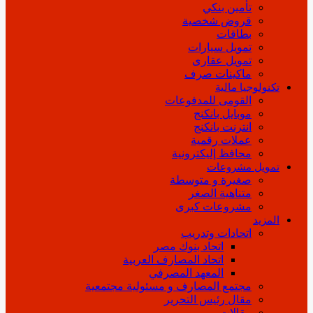
تأمين بنكي
قروض شخصية
بطاقات
تمويل سيارات
تمويل عقارى
ماكينات صرف
تكنولوجيا مالية
القومى للمدفوعات
موبايل بانكنج
انترنت بانكنج
عملات رقمية
محافظ إليكترونية
تمويل مشروعات
صغيرة و متوسطة
متناهية الصغر
مشروعات كبرى
المزيد
اتحادات وتدريب
اتحاد بنوك مصر
اتحاد المصارف العربية
المعهد المصرفي
مجتمع المصارف و مسئولية مجتمعية
مقال رئيس التحرير
مقالات