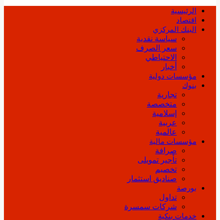
الرئيسية
اقتصاد
البنك المركزي
سياسة نقدية
سعر الصرف
الاحتياطي
أخبار
مؤسسات دولية
بنوك
تجارية
متخصصة
إسلامية
عربية
عالمية
مؤسسات مالية
صرافة
تأجير تمويلى
تخصيم
صناديق استثمار
بورصة
تداول
شركات سمسرة
خدمات بنكية