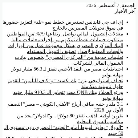
عة, 7 أغسطس 2026
ر الأخبار
إي اف چي فاينانس تستعرض خطط نمو «بلد» لتعزيز حضورها
في سوق تحويلات المصريين بالخارج
معدلات الشمول المالي تواصل ارتفاعها 79% من المواطنين
يمتلكون حسابات نشطة تمكنهم من إجراء معاملات مالية
البنك المركزي المصري يشكل مجموعة عمل من الوزارات
والجهات المعنية لإصدار تصنيف التمويل المستدام
تعليمات جديدة من “المركزي المصري” بخصوص بيانات
الشمول المالي للشركات
احتياطيات مصر من النقد الأجنبي تقفز لـ 56.3 مليار دولار
بنهاية يوليو
تحالف استراتيجي بين “بنك نكست” و”كاف للتأمين” لتقديم
حلول تأمينية متكاملة
ودائع العملاء ببنك QNB مصر تتجاوز الـ 910.3 مليار جنيه
بنهاية يونيو
3.1 مليار جنيه صافي أرباح “الأهلي الكويتي – مصر” النصف
الأول من 2026
تقرير: أوقية الذهب تقفز 80 دولارًا .. و”الدولار” يحد من
مكاسب السوق المحلية
“الدولار” يعاود الهبوط أمام “الجنيه” المصري دون مستوى الـ
50 جنيه