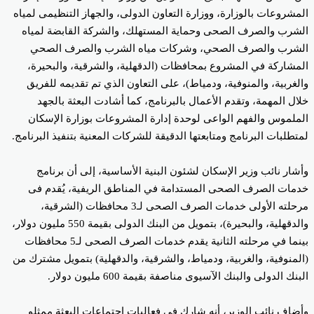
مشروعات بالوزارة، ووزارة التعاون الدولى، والجهاز التنظيمى لمياه
شرب والصرف الصحى وحماية المستهلك، والشركة القابضة لمياه
شرب والصرف الصحي، وشركات مياه الشرب والصرف الصحي
مشاركة في المشروع بمحافظات (الدقهلية، والشرقية، والبحيرة،
لغربية، والمنوفية، ودمياط)، على التعاون الذي تم تقديمه للفريق
ال المهمة، وتقدم الأعمال بالبرنامج، كما أشادت البعثة بالجهد
ملموس والفهم الواعى لوحدة إدارة المشروعات بوزارة الإسكان
تطلبات البرنامج ومتابعتها الدقيقة للشركات المعنية بتنفيذ البرنامج.
شار نائب وزير الإسكان لشئون البنية الأساسية، إلى أن برنامج
مات الصرف الصحى المستدامة في المناطق الريفية، يُقدم فى
مرحلته الأولى خدمات الصرف الصحى لـ3 محافظات (الشرقية،
والدقهلية، والبحيرة)، بتمويل من البنك الدولى بقيمة 550 مليون دولار،
بينما في مرحلته الثانية يقدم خدمات الصرف الصحى لـ5 محافظات
لمنوفية، والغربية، ودمياط، والشرقية، والدقهلية) بتمويل مشترك من
نك الدولى والبنك الآسيوى مناصفة بقيمة 600 مليون دولار.
ضاف نائب الوزير، أنه شارك في فعاليات اجتماعات البعثة ممثلو