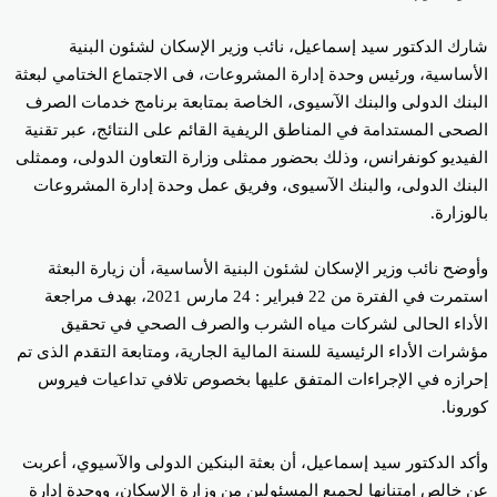
رك الدكتور سيد إسماعيل، نائب وزير الإسكان لشئون البنية
أساسية، ورئيس وحدة إدارة المشروعات، فى الاجتماع الختامي لبعثة
بنك الدولى والبنك الآسيوى، الخاصة بمتابعة برنامج خدمات الصرف
صحى المستدامة في المناطق الريفية القائم على النتائج، عبر تقنية
فيديو كونفرانس، وذلك بحضور ممثلى وزارة التعاون الدولى، وممثلى
بنك الدولى، والبنك الآسيوى، وفريق عمل وحدة إدارة المشروعات
لوزارة.
وضح نائب وزير الإسكان لشئون البنية الأساسية، أن زيارة البعثة
استمرت في الفترة من 22 فبراير : 24 مارس 2021، بهدف مراجعة
أداء الحالى لشركات مياه الشرب والصرف الصحي في تحقيق
شرات الأداء الرئيسية للسنة المالية الجارية، ومتابعة التقدم الذى تم
رازه في الإجراءات المتفق عليها بخصوص تلافي تداعيات فيروس
رونا.
كد الدكتور سيد إسماعيل، أن بعثة البنكين الدولى والآسيوي، أعربت
 خالص امتنانها لجميع المسئولين من وزارة الإسكان، ووحدة إدارة