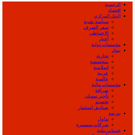
الرئيسية
اقتصاد
البنك المركزي
سياسة نقدية
سعر الصرف
الاحتياطي
أخبار
مؤسسات دولية
بنوك
تجارية
متخصصة
إسلامية
عربية
عالمية
مؤسسات مالية
صرافة
تأجير تمويلى
تخصيم
صناديق استثمار
بورصة
تداول
شركات سمسرة
خدمات بنكية