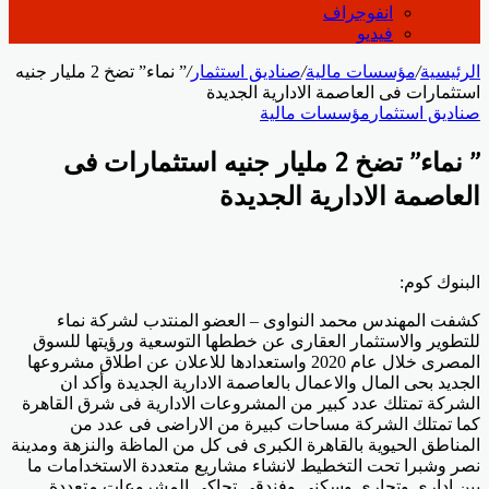
انفوجراف
فيديو
الرئيسية
/
مؤسسات مالية
/
صناديق استثمار
/
” نماء” تضخ 2 مليار جنيه
استثمارات فى العاصمة الادارية الجديدة
صناديق استثمار
مؤسسات مالية
” نماء” تضخ 2 مليار جنيه استثمارات فى
العاصمة الادارية الجديدة
البنوك كوم:
كشفت المهندس محمد النواوى – العضو المنتدب لشركة نماء
للتطوير والاستثمار العقارى عن خططها التوسعية ورؤيتها للسوق
المصرى خلال عام 2020 واستعدادها للاعلان عن اطلاق مشروعها
الجديد بحى المال والاعمال بالعاصمة الادارية الجديدة وأكد ان
الشركة تمتلك عدد كبير من المشروعات الادارية فى شرق القاهرة
كما تمتلك الشركة مساحات كبيرة من الاراضى فى عدد من
المناطق الحيوية بالقاهرة الكبرى فى كل من الماظة والنزهة ومدينة
نصر وشبرا تحت التخطيط لانشاء مشاريع متعددة الاستخدامات ما
بين ادارى وتجارى وسكنى وفندقى تحاكى المشروعات متعددة