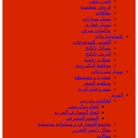
تأمين بنكي
قروض شخصية
بطاقات
تمويل سيارات
تمويل عقارى
ماكينات صرف
تكنولوجيا مالية
القومى للمدفوعات
موبايل بانكنج
انترنت بانكنج
عملات رقمية
محافظ إليكترونية
تمويل مشروعات
صغيرة و متوسطة
متناهية الصغر
مشروعات كبرى
المزيد
اتحادات وتدريب
اتحاد بنوك مصر
اتحاد المصارف العربية
المعهد المصرفي
مجتمع المصارف و مسئولية مجتمعية
مقال رئيس التحرير
مقالات