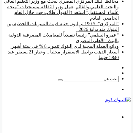
محافظ البنك المركزي المصري يبحث مع وزير التعليم العالي
والبحث العلمي والقائم بعمل وزير الثقافة مستجدات “منحة
علماء المستقبل” استعدادًا لقبول طلاب جدد خلال العام
الجامعي القادم
“المركزى”: 190.5 تريليون جنيه قيمة التسويات اللحظية بين
البنوك منذ بداية 2026
“عمرو السلمي” رئيساً تنفيذياً للمعاملات المصرفية الدولية
بالبنك “الأهلي المصري
ودائع العملة المحية لدى البنوك تنمو بـ 8 % فى ستة أشهر
أسعار الذهب تواصل الاستقرار محلياً .. وعيار 21 يستقر عند
5840 جنيها
فيسبوك
‫YouTube
بحث
عن
القائمة
بحث
عن