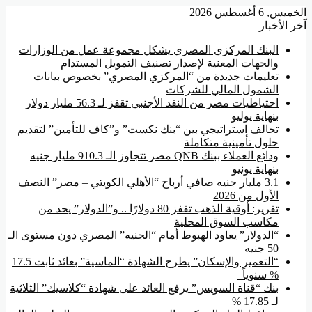
الخميس, 6 أغسطس 2026
آخر الأخبار
البنك المركزي المصري يشكل مجموعة عمل من الوزارات
والجهات المعنية لإصدار تصنيف التمويل المستدام
تعليمات جديدة من “المركزي المصري” بخصوص بيانات
الشمول المالي للشركات
احتياطيات مصر من النقد الأجنبي تقفز لـ 56.3 مليار دولار
بنهاية يوليو
تحالف استراتيجي بين “بنك نكست” و”كاف للتأمين” لتقديم
حلول تأمينية متكاملة
ودائع العملاء ببنك QNB مصر تتجاوز الـ 910.3 مليار جنيه
بنهاية يونيو
3.1 مليار جنيه صافي أرباح “الأهلي الكويتي – مصر” النصف
الأول من 2026
تقرير: أوقية الذهب تقفز 80 دولارًا .. و”الدولار” يحد من
مكاسب السوق المحلية
“الدولار” يعاود الهبوط أمام “الجنيه” المصري دون مستوى الـ
50 جنيه
“التعمير والإسكان” يطرح الشهادة “الماسية” بعائد ثابت 17.5
% سنوياً
بنك “قناة السويس” يرفع العائد على شهادة “كلاسيك” الثلاثية
لـ 17.85 %