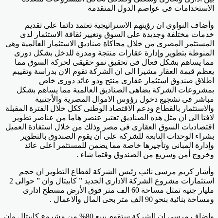
الاستخدامات فى عواصم الدول المتقدمة
وأضاف النواوى ان رؤيتهم الاستراتيجية تعتمد دائما على تقديم
خدمات مختلفة وجديدة على السوق وتغيير ثقافة الاستثمار لدى
المستثمر المصرى من خلال محاكاة صناديق الاستثمار العالمية وهى
المنوطة بتطوير وإدارة عقارات منتجة ومدرة للدخل بشكل دورى
مما يساهم بشكل فعال فى تحقيق نمو حقيقى لحركة السوق مما
يعظم قيمة العقار مشيرا الى ان الشركة تقوم الان بدراسة وتقييم
اطلاق صندوق استثمار عقارى منتج وذو عائد دورى خاص
بمشروعات الشركة يضاهى الصناديق العالمية مما يساهم بشكل
مباشر فى تشجيع دخول رؤوس الاموال المصرية والأجنبية
والاستثمار بالقطاع ودعم الاقتصاد الوطنى ككل خلال الفترة المقبلة
لافتا الى ان مثل هذه الصناديق تعتبر عنصر هاما من عناصر تطوير
اقتصاديات السوق العقارى فى مصر وذلك من خلال استفادة العميل
بشراء الوحدات التابعة للشركة على أن يقوم الصندوق بالتطوير
وإدارة المبانى وتأجيرها خاصة مما يضمن للمستثمر اعلى عائد
وخروج أمن وسريع من الصندوق وقتما شاء .
وأشار كريم مرسى نائب رئيس الشركة لقطاع التطوير ان حجم
استثمارات مشروع الشركة الادارى الجديد ” كابيتال وان ” حوالى 2
مليار جنيه تمثل مساحة 60 الف متر فوق الأرض مسطح ادارى
ومساحة بنائية بنحو 90 الف متر بحى المال والاعمال .
واضاف مرسى ان الشركة ستقوم ببيع 80% من مشروع كابيتال وان