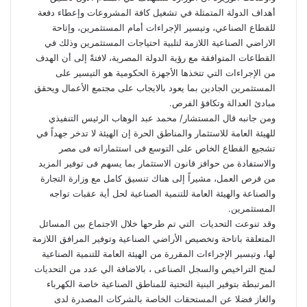
أهداف الدولة المتمثلة في تشغيل كافة المشروعات وإعطاء دفعة
للقطاع الصناعي، وتيسير الإجراءات أمام المستثمرين، وإتاحة
الاراضي الصناعية اللازمة لتلبية احتياجات المستثمرين وذلك في
القطاعات المتوافقة مع رؤية الدولة المصرية، لافتةً إلى أن الهدف
من الإجراءات التي تتخذها الأجهزة الحكومية هو التيسير على
المستثمرين الجادين بما يعود بالايجاب على مجتمع الأعمال ويحقق
مبادئ العدالة وتكافؤ الفرص.
ومن جانبه قال المستشار/ محمد عبد الوهاب الرئيس التنفيذي
للهيئة العامة للاستثمار والمناطق الحرة إن الهيئة لا تدخر جهداً في
تشجيع القطاع الخاص على التوسع فى استثماراته فى مصر
والاستفادة من حوافز قانون الاستثمار بما يسهم فى توفير المزيد
من فرص العمل، مشيراً إلى هناك تنسيق كامل مع وزارة التجارة
والصناعة والهيئة العامة للتنمية الصناعية لحل أية عقبات تواجه
المستثمرين.
وقد تنوعت التحديات التي تم طرحها خلال الاجتماع بين المسائل
المتعلقة باتاحة وتخصيص الأراضي الصناعية وتوفير المرافق اللازمة
لها، وتيسير الإجراءات المقررة من الهيئة العامة للتنمية الصناعية
لمنح التراخيص والسجل الصناعى ، بالاضافة الي عدد من التحديات
المرتبطة بتوفير البنية التحتية للمناطق الصناعية خاصة الكهرباء
والغاز فضلا عن المستحقات الخاصة بالشركات المصدرة لدى