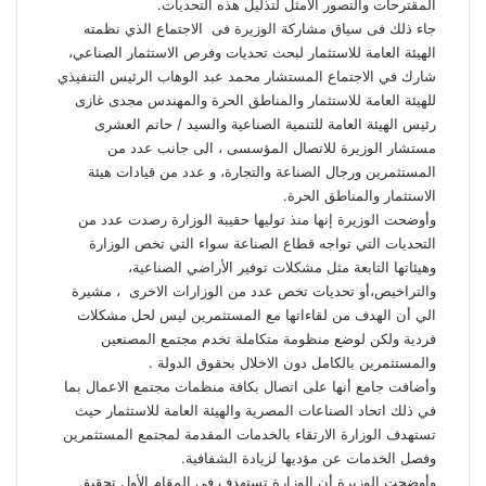
المقترحات والتصور الأمثل لتذليل هذه التحديات.
جاء ذلك فى سياق مشاركة الوزيرة فى الاجتماع الذي نظمته
الهيئة العامة للاستثمار لبحث تحديات وفرص الاستثمار الصناعي،
شارك في الاجتماع المستشار محمد عبد الوهاب الرئيس التنفيذي
للهيئة العامة للاستثمار والمناطق الحرة والمهندس مجدى غازى
رئيس الهيئة العامة للتنمية الصناعية والسيد / حاتم العشرى
مستشار الوزيرة للاتصال المؤسسى ، الى جانب عدد من
المستثمرين ورجال الصناعة والتجارة، و عدد من قيادات هيئة
الاستثمار والمناطق الحرة.
وأوضحت الوزيرة إنها منذ توليها حقيبة الوزارة رصدت عدد من
التحديات التي تواجه قطاع الصناعة سواء التي تخص الوزارة
وهيئاتها التابعة مثل مشكلات توفير الأراضي الصناعية،
والتراخيص،أو تحديات تخص عدد من الوزارات الاخرى ، مشيرة
الي أن الهدف من لقاءاتها مع المستثمرين ليس لحل مشكلات
فردية ولكن لوضع منظومة متكاملة تخدم مجتمع المصنعين
والمستثمرين بالكامل دون الاخلال بحقوق الدولة .
وأضافت جامع أنها على اتصال بكافة منظمات مجتمع الاعمال بما
في ذلك اتحاد الصناعات المصرية والهيئة العامة للاستثمار حيث
تستهدف الوزارة الارتقاء بالخدمات المقدمة لمجتمع المستثمرين
وفصل الخدمات عن مؤديها لزيادة الشفافية.
وأوضحت الوزيرة أن الوزارة تستهدف في المقام الأول تحقيق