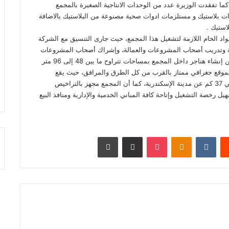
كما تفقدت الوزيرة عدد من الوحدات الانتاجية الصغيرة بالمجمع
بات بلاستيك و مستلزمات ادوات صحية مصنوعة من البلاستيك بالاضافة
استيك .
في مجمع مرغم 2 مراعاة اتاحة المواد الخام اللازمة لتشغيل هذا المجمع، حيث جارى التنسيق مع الشركة
تكلفة وتدريب أصحاب المشروعات والعمالة، وإشراك أصحاب المشروعات
في المعارض الخاصة بالشركة القابضة للكيماويات هذا فضلاً عن إنشاء هناجر داخل المجمع بمساحات تتراوح ما بين 48 إلى 96 متر
ع بموقع جغرافي ممتاز بالقرب من كل الطرق والمرافق، حيث يقع
بطريق النهضة منطقة البتروكيماويات بالعامرية التي تبعد حوالي 37 كم عن مدينة الإسكندرية، كما أن المجمع مجهز بالتراخيص
ل رخصة التشغيل وإتاحة كافة المباني الخدمية والإدارية ومنافذ البيع
يست
Odnoklassniki
‫Pocket
مشاركة عبر البريد
طباعة