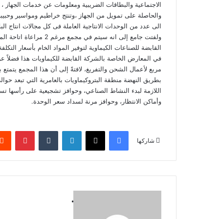
الاجتماعية والبطاقات الضريبية ومعلومات عن خدمات الجهاز ، 
والحاصلة على تمويل من الجهاز ،وتنتج خراطيم ومواسير وحبي
الى عدد من الوحدات الانتاجية العاملة فى كل مجالات انتاج البل
ولفتت جامع إلى انه سيتم 
القابضة للصناعات الكيماوية لتوفير المواد الخام بأسعار ال
مربع لأعمال الشحن والتفريغ، لافتةً إلى أن هذا المجمع يتمت
اللازمة لبدء النشاط الصناعي، وحوافز تشجيعية على رأسها تسهي
وأماكن الانتظار، وحوافز مرنة لسداد سعر الوحدة.
فيسبوك
‫X
لينكدإن
بينتير
شاركها
.