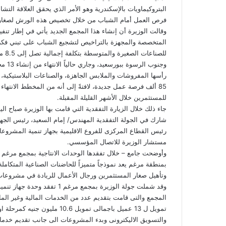
البتروكيماويات بالإسكندرية وهو الأمر الذي يحقق العلاقة التش
فرص العمل أمام الشباب من خلال تخصيص هذه الورش لصغار 
وقالت الوزيرة أن إنشاء هذا المجمع الجديد يأتي في إطار تنفي
رأسها المفروشات والملابس الجاهزة، والصناعات البلاستيكية، وا
85 ألف فرصة عمل جديدة، لافتةً إلى أنه من المخطط الانتها
للمستثمرين خلال الأشهر القليلة المقبلة.
جاء ذلك خلال الزيارة التفقدية التي قامت بها الوزيرة صباح ا
شارك في الجولة التفقدية المهندس/ إمام السعيد، رئيس الجهاز
رئيس القطاع المركزى للفروع الاقليمية بجهاز تنمية المشروع
مستشار الوزيرة للاتصال المؤسسي.
بمنطقة مرغم يعد نموذجاً متميزاً للحاضنات الصناعية المتك
وتأهيل صغار المستثمرين ورجال الأعمال للريادة في مشروعات ذ
وقد شملت جولة الوزيرة بمجمع 
المجمع والتى قامت بتقديم عدد من الخدمات المالية وغير المال