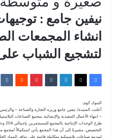
صغيرة و متوسطة
نيفين جامع : توجيها
انشاء المجمعات الص
لتشجيع الشباب على 
فيسبوك
‫X
لينكدإن
بينتيريست
البنوك كوم:
أعلنت السيدة/ نيفين جامع وزيرة التجارة والصناعة – والرئيس
لمدينة صناعات بلاستيكية متكاملة قائمة على توافر المواد ال