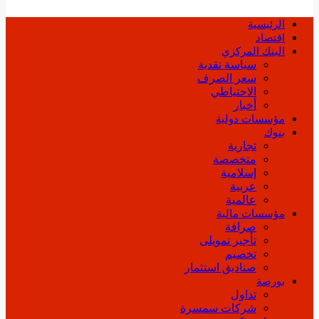
الرئيسية
اقتصاد
البنك المركزي
سياسة نقدية
سعر الصرف
الاحتياطي
أخبار
مؤسسات دولية
بنوك
تجارية
متخصصة
إسلامية
عربية
عالمية
مؤسسات مالية
صرافة
تأجير تمويلى
تخصيم
صناديق استثمار
بورصة
تداول
شركات سمسرة