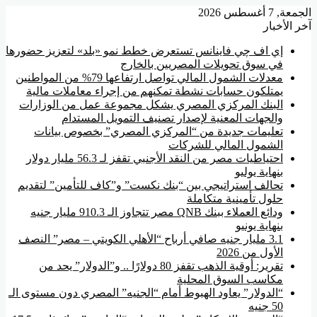
الجمعة, 7 أغسطس 2026
آخر الأخبار
إي اف چي فاينانس تستعرض خطط نمو «بلد» لتعزيز حضورها
في سوق تحويلات المصريين بالخارج
معدلات الشمول المالي تواصل ارتفاعها 79% من المواطنين
يمتلكون حسابات نشطة تمكنهم من إجراء معاملات مالية
البنك المركزي المصري يشكل مجموعة عمل من الوزارات
والجهات المعنية لإصدار تصنيف التمويل المستدام
تعليمات جديدة من “المركزي المصري” بخصوص بيانات
الشمول المالي للشركات
احتياطيات مصر من النقد الأجنبي تقفز لـ 56.3 مليار دولار
بنهاية يوليو
تحالف استراتيجي بين “بنك نكست” و”كاف للتأمين” لتقديم
حلول تأمينية متكاملة
ودائع العملاء ببنك QNB مصر تتجاوز الـ 910.3 مليار جنيه
بنهاية يونيو
3.1 مليار جنيه صافي أرباح “الأهلي الكويتي – مصر” النصف
الأول من 2026
تقرير: أوقية الذهب تقفز 80 دولارًا .. و”الدولار” يحد من
مكاسب السوق المحلية
“الدولار” يعاود الهبوط أمام “الجنيه” المصري دون مستوى الـ
50 جنيه