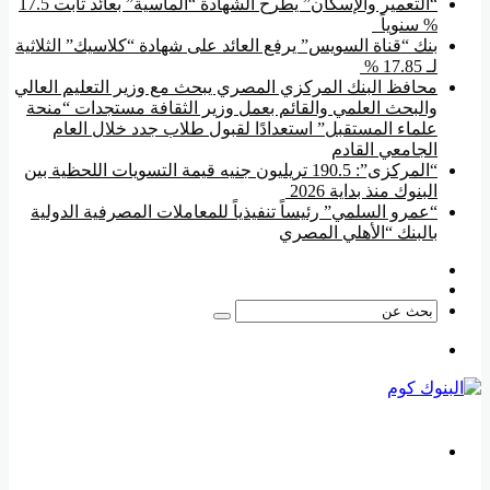
“التعمير والإسكان” يطرح الشهادة “الماسية” بعائد ثابت 17.5
% سنوياً
بنك “قناة السويس” يرفع العائد على شهادة “كلاسيك” الثلاثية
لـ 17.85 %
محافظ البنك المركزي المصري يبحث مع وزير التعليم العالي
والبحث العلمي والقائم بعمل وزير الثقافة مستجدات “منحة
علماء المستقبل” استعدادًا لقبول طلاب جدد خلال العام
الجامعي القادم
“المركزى”: 190.5 تريليون جنيه قيمة التسويات اللحظية بين
البنوك منذ بداية 2026
“عمرو السلمي” رئيساً تنفيذياً للمعاملات المصرفية الدولية
بالبنك “الأهلي المصري
فيسبوك
‫YouTube
بحث
عن
القائمة
بحث
عن