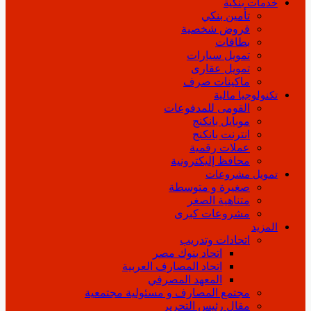
خدمات بنكية
تأمين بنكي
قروض شخصية
بطاقات
تمويل سيارات
تمويل عقارى
ماكينات صرف
تكنولوجيا مالية
القومى للمدفوعات
موبايل بانكنج
انترنت بانكنج
عملات رقمية
محافظ إليكترونية
تمويل مشروعات
صغيرة و متوسطة
متناهية الصغر
مشروعات كبرى
المزيد
اتحادات وتدريب
اتحاد بنوك مصر
اتحاد المصارف العربية
المعهد المصرفي
مجتمع المصارف و مسئولية مجتمعية
مقال رئيس التحرير