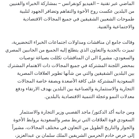
الماضي عبر تقنية – الفيديو كونفرانس – بمشاركة الخبراء والفنيين
من البلدين عكست روح الأخوة والتفاهم وتضافر الجهود لتلبية
طموحات الشعبين الشقيقين في جميع المجالات الاقتصادية
والاجتماعية والفنية.
وقالت جامع ان مناقشات ومداولات اجتماعات الخبراء التحضيرية،
تميزت بالجدية والتعاون الذي يتطلع إليه الجميع من الجانبين المصري
والسعودي، مشيرةً الى ان المناقشات تكللت بصياغة توصيات
بمحضر اللجنة المشتركة في جميع المجالات ذات الاهتمام المشترك
بين البلدين الشقيقين والتي من شأنها تطوير العلاقات المصرية
السعودية المشتركة على كافة الأصعدة وبصفة خاصة المجالات
التجارية والاستثمارية والصناعية بين البلدين بهدف الارتقاء ودفع
معدلات النمو وعجلة التنمية الاقتصادية بالبلدين.
ومن جانبه أكد الدكتور/ ماجد القصبي وزير التجارة والاستثمار
السعودي قوة العلاقات التي تربط مصر والسعودية بروابط الأخوة
والجوار والتاريخ الطويل من التعاون في مختلف المجالات، مشيراً
إلى حرص خادم الحرمين الشريفين الملك سلمان بن عبدالعزيز،