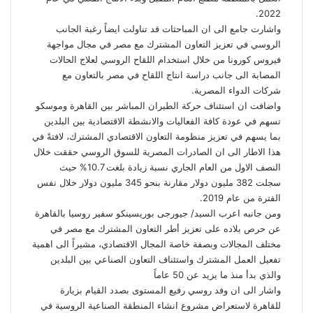
2022.
واشارت جامع الى ان المباحثات قد تناولت ايضاً رغبة الجانب
الروسي في تعزيز التعاون المشترك مع مصر في مجال مواجهة
فيروس كورونا من خلال استخدام اللقاح الروسي لعلاج الحالات
المصابة الى جانب دراسة انتاج اللقاح في مصر بالتعاون مع
شركات الدواء المصرية.
واضافت ان استئناف حركة الطيران المباشر بين القاهرة وموسكو
تسهم في عودة كافة الفعاليات والانشطة الاقتصادية بين البلدين
بما يسهم في تعزيز منظومة التعاون الاقتصادي المشترك، لافتةً في
هذا الاطار الى ان الصادرات المصرية للسوق الروسي حققت خلال
النصف الاول من العام الجاري نسبة زيادة بلغت 10.7% حيث
سجلت 382 مليون دولار مقارنة بنحو 345 مليون دولار خلال نفس
الفترة من عام 2019.
ومن جانبه اعرب السيد/ جيورجى بوريسينكو سفير روسيا بالقاهرة
عن حرص بلاده على تعزيز أطر التعاون المشترك مع مصر في
مختلف المجالات وبصفة خاصة المجال الاقتصادي، مشيراً الى اهمية
تفعيل العمل المشترك واستئناف التعاون الصناعي بين البلدين
والذي بدأ منذ ما يزيد عن 50 عاماً
واشار الى ان وفد روسي رفيع المستوى بصدد القيام بزيارة
للقاهرة لاستعراض مشروع انشاء المنطقة الصناعية الروسية في