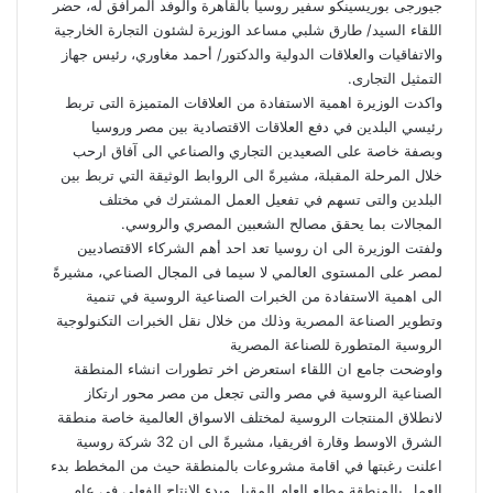
جيورجى بوريسينكو سفير روسيا بالقاهرة والوفد المرافق له، حضر
اللقاء السيد/ طارق شلبي مساعد الوزيرة لشئون التجارة الخارجية
والاتفاقيات والعلاقات الدولية والدكتور/ أحمد مغاوري، رئيس جهاز
التمثيل التجارى.
واكدت الوزيرة اهمية الاستفادة من العلاقات المتميزة التى تربط
رئيسي البلدين في دفع العلاقات الاقتصادية بين مصر وروسيا
وبصفة خاصة على الصعيدين التجاري والصناعي الى آفاق ارحب
خلال المرحلة المقبلة، مشيرةً الى الروابط الوثيقة التي تربط بين
البلدين والتى تسهم في تفعيل العمل المشترك في مختلف
المجالات بما يحقق مصالح الشعبين المصري والروسي.
ولفتت الوزيرة الى ان روسيا تعد احد أهم الشركاء الاقتصاديين
لمصر على المستوى العالمي لا سيما فى المجال الصناعي، مشيرةً
الى اهمية الاستفادة من الخبرات الصناعية الروسية في تنمية
وتطوير الصناعة المصرية وذلك من خلال نقل الخبرات التكنولوجية
الروسية المتطورة للصناعة المصرية
واوضحت جامع ان اللقاء استعرض اخر تطورات انشاء المنطقة
الصناعية الروسية في مصر والتى تجعل من مصر محور ارتكاز
لانطلاق المنتجات الروسية لمختلف الاسواق العالمية خاصة منطقة
الشرق الاوسط وقارة افريقيا، مشيرةً الى ان 32 شركة روسية
اعلنت رغبتها في اقامة مشروعات بالمنطقة حيث من المخطط بدء
العمل بالمنطقة مطلع العام المقبل وبدء الانتاج الفعلي في عام