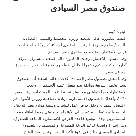
صندوق مصر السيادى
البنوك كوم:
التقت الدكتورة هالة السعيد، وزيرة التخطيط والتنمية الاقتصادية
بالسيد/ سامح شنودة، الرئيس التنفيذي لشركة “ذارو” العالمية لبحث
فرص الاستثمار المتاحة مع صندوق مصر السيادى.
وفى مستهل الاجتماع، رحبت الدكتورة هالة السعيد بمسئولي شركة
“ذارو”، وأعربت عن دعمها الكامل لخططهم لإقامة استثمارات جديدة
لهم فى مصر.
وفيما يتعلق بصندوق مصر السيادى أكدت د.هالة السعيد أن الصندوق
يسير بخطى سريعة وواثقة نحو تفعيل عمله الاستثماري وجذب
الاستثمارات بما يتماشى مع استراتيجية التنمية المستدامة، رؤية مصر
٢٠٣٠، وأهداف الصندوق الاستثمارية لزيادة مساهمة رؤوس الأموال في
الاقتصاد المصري وخلق فرص عمل للشباب وتنمية موارد مصر للأجيال
الحالية والمستقبلية، مشيرة إلى الاهتمام بعقد مثل هذه اللقاءات مع
المستثمرين بهدف توسيع قاعدة الفرص الاستثمارية المتاحة للصندوق؛
وهي إشارة واضحة لدعم الدولة المصرية، والمستثمرين للصندوق
السيادي المصري وذلك فى ضوء تأكيد السيد الرئيس عبد الفتاح