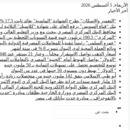
الأربعاء, 5 أغسطس 2026
آخر الأخبار
“التعمير والإسكان” يطرح الشهادة “الماسية” بعائد ثابت 17.5 % سنوياً
بنك “قناة السويس” يرفع العائد على شهادة “كلاسيك” الثلاثية لـ 17.85 %
محافظ البنك المركزي المصري يبحث مع وزير التعليم العالي وال
“المركزى”: 190.5 تريليون جنيه قيمة التسويات اللحظية بين البنوك منذ بداية 2026
“عمرو السلمي” رئيساً تنفيذياً للمعاملات المصرفية الدولية بال
ودائع العملة المحية لدى البنوك تنمو بـ 8 % فى ستة أشهر
أسعار الذهب تواصل الاستقرار محلياً .. وعيار 21 يستقر عند 5840 جنيها
“الدولار” يواصل الهبوط أمام “الجنيه” المصري بالتعاملات المسائية ويس
توسع للتخصيم تحصل على تسهيلات ائتمانية بـ 50 مليون جنيه
” الدولار ” يهبط دون مستوى 50 جنيها في عدد من البنوك
أبو ظبي الإسلامي ينفق 142 مليون جنيه من متحصلات زيادة رأس المال في تطوير فروعه
18 مليار قيمة سندات خزانة يطرحها البنك المركزي اليوم الاثنين
البنك المركزي يطلق البوابة الإلكترونية للجنة الاستقرار المالي ا
البنك المركزي المصري ووزارة الخارجية يطلقان مبادرة “حدث ب
بالانفوجراف .. مبادرة حدث بياناتك فى مصر
‫YouTube
فيسبوك
بحث
عن
القائمة