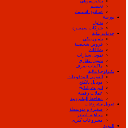
تأجير تمويلى
تخصيم
صناديق استثمار
بورصة
تداول
شركات سمسرة
خدمات بنكية
تأمين بنكي
قروض شخصية
بطاقات
تمويل سيارات
تمويل عقارى
ماكينات صرف
تكنولوجيا مالية
القومى للمدفوعات
موبايل بانكنج
انترنت بانكنج
عملات رقمية
محافظ إليكترونية
تمويل مشروعات
صغيرة و متوسطة
متناهية الصغر
مشروعات كبرى
المزيد