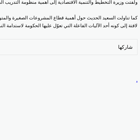
ولفتت وزيرة التخطيط والتنمية الاقتصادية إلى أهمية منظومة التدريب ال
كما تناولت السعيد الحديث حول أهمية قطاع المشروعات الصغيرة والمتوسطة 
لافتة إلى كونه أحد الآليات الفاعلة التي تعوّل عليها الحكومة لاستدامة ا
Odnoklassniki
‫Pocket
‫X
لينكدإن
فيسبوك
بينتيريست
شاركها
Odnoklassniki
‫Pocket
‫X
طباعة
لينكدإن
فيسبوك
مشاركة
بينتيريست
عبر
البريد
.