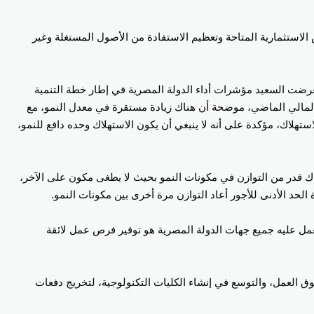
الاستثمارية المتاحة وتعظيم الاستفادة من الأصول المستغلة وغير
تعرضت السعيد مؤشرات أداء الدولة المصرية في إطار خطة التنمية
لثاني من خطة العام المالي الحالي مقارنة بنسبة 5,4% في الربع الثاني من العام المالي الماضي، موضحة أن هناك زيادة مستقرة في معدل النمو، مع
النمو من قطاعات لها قيمة مضافة، موضحة أن معدل النمو في أعوام 2014، 2015، 2016 كان يأتي 70% منه من الاستهلاك، مؤكدة على أنه لا ينبغي أن يكون الاستهلاك وحده دافع للنمو،
وجب، فأصبح هناك قدر من التوازن في مكونات النمو بحيث لا يطغى مكون على الآخر،
مل عليه جميع جهات الدولة المصرية هو توفير فرص عمل لائقة
 العمل، والتوسع في إنشاء الكليات التكنولوجية، لتخريج دفعات