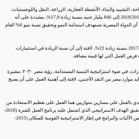
لتشييد والبناء، الأنشطة العقارية، الزراعة، النقل واللوجستيات،
قناة السويس، ولفتت السعيد إلى نمو قطاع الصناعة، حيث وصلت قيمة الناتج المحلي من قطاع الصناعة التحويلية بالأسعار الجارية في نهاية عام 2018/2019 إلى 846 مليار جنيه بنسبة زيادة 17,9%، مشددة على أنه
سيتم العمل على الدفع بقطاع الصناعة بمكوناته المختلفة خلال الفترة القادمة، خاصة وأنه يحتاج إلى بنية أساسية، وبنية تشريعية، واجراءات، مؤكدة أن الدولة المصرية تستهدف استدامة النمو وتحقيق نسبة نمو 6% العام
وفيما يتعلق بقيمة استثمارات قطاع الصناعة خلال عام 2018/2019 أشارت السعيد أنها وصلت إلى 99,5 مليار جنيه مقارنة بـ 81 مليار جنيه في 2017/2018 بنسبة زيادة 22%، لافتة إلى أن نسبة الزيادة في استثمارات
وأضافت وزيرة التخطيط أنه يتم العمل مع جهاز تحديث الصناعة على حصر الواردات للعمل على توطين الواردات، والإحلال المحلي لها، وزيادة الصادرات، في ضوء استراتيجية التنمية المستدامة، رؤية مصر ٢٠٣٠. مشيرة
ارج بنسبة 50% تقريبا، والسياحة، وقناة السويس، مؤكدة تزايد موارد مصر من النقد الأجنبي، لافتة إلى أهمية العمل على أن يصبح
إلى 100 مليون نسمة وأن الدولة تسعى لمواجهة هذا التحدي بالعمل على مسارين متوازيين هما العمل على تعظيم الاستفادة من
الثروة البشرية الحالية من خلال تنفيذ حزمة مختلفة من برامج التدريب وبناء القدرات، والتوسع في الاستثمار في البشر، في إطار سعي الحكومة لتحقيق الهدف الاستراتيجي الذي اشتمل عليه برنامج العمل للفترة (2018-
2022) المتمثل في وضع خطة لبناء الإنسان المصري بمفهومه الشامل، مع العمل في الوقت ذاته على ضبط معدلات النمو السكاني من خلال العديد من الآليات والبرامج في إطار الاستراتيجية القومية للسكان (2015-