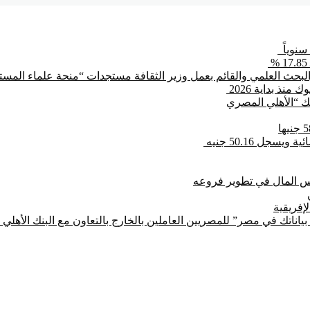
بحث العلمي والقائم بعمل وزير الثقافة مستجدات “منحة علماء المستقب
بنك “الأهلي المصري
جل 50.16 جنيه
لإفريقية
ياناتك في مصر” للمصريين العاملين بالخارج بالتعاون مع البنك الأهل