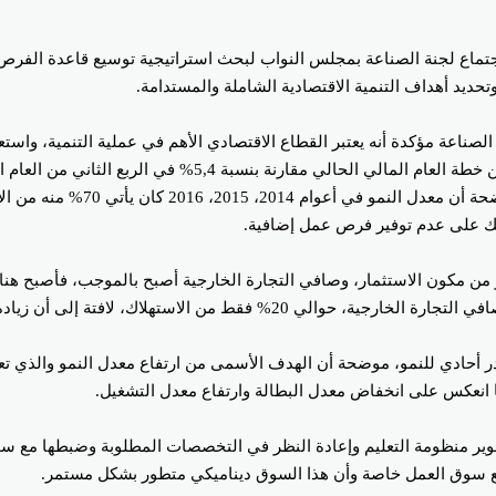
اجتماع لجنة الصناعة بمجلس النواب لبحث استراتيجية توسيع قاعدة الفرص 
وتحديد أهداف التنمية الاقتصادية الشاملة والمستدامة.
الصناعة مؤكدة أنه يعتبر القطاع الاقتصادي الأهم في عملية التنمية، واس
المستدامة مشيرة إلى تحقيق معدل نمو بنسبة 5,6% خلال الربع ا
التركيز على أن تكون مصادر هذا 
ذلك على عدم توفير فرص عمل إضافية.
دأت تحدث زيادة في معدل النمو من مكون الاستثمار، وصافي التجارة الخارجية أصبح بالم
 أحادي للنمو، موضحة أن الهدف الأسمى من ارتفاع معدل النمو والذي تع
انعكس على انخفاض معدل البطالة وارتفاع معدل التشغيل.
ير منظومة التعليم وإعادة النظر في التخصصات المطلوبة وضبطها مع سوق
ي مع سوق العمل خاصة وأن هذا السوق ديناميكي متطور بشكل مستمر.