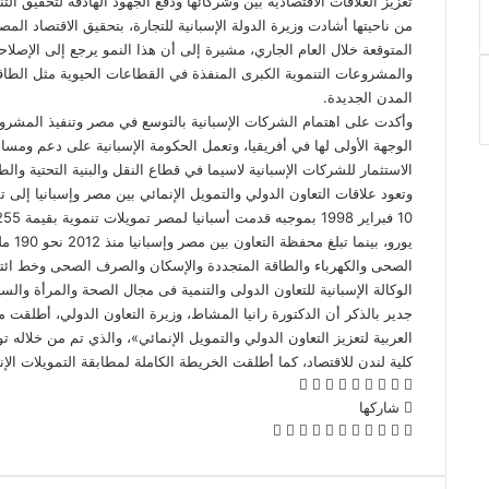
تعزيز العلاقات الاقتصادية بين وشركائها ودفع الجهود الهادفة لتحقيق التن
من ناحيتها أشادت وزيرة الدولة الإسبانية للتجارة، بتحقيق الاقتصاد المصر
والمشروعات التنموية الكبرى المنفذة في القطاعات الحيوية مثل الطا
المدن الجديدة.
وأكدت على اهتمام الشركات الإسبانية بالتوسع في مصر وتنفيذ المشرو
الوجهة الأولى لها في أفريقيا، وتعمل الحكومة الإسبانية على دعم ومس
الاستثمار للشركات الإسبانية لاسيما في قطاع النقل والبنية التحتية وال
وتعود علاقات التعاون الدولي والتمويل الإنمائي بين مصر وإسبانيا إلى
يورو،
الصحى والكهرباء والطاقة المتجددة والإسكان والصرف الصحى وخط ائ
الوكالة الإسبانية للتعاون الدولى والتنمية فى مجال الصحة والمرأة والس
جدير بالذكر أن الدكتورة رانيا المشاط، وزيرة التعاون الدولي، أطلقت م
العربية لتعزيز التعاون الدولي والتمويل الإنمائي»، والذي تم من خلاله ت
كلية لندن للاقتصاد، كما أطلقت الخريطة الكاملة لمطابقة التمويلات الإنم
‫X
فيسبوك
لينكدإن
بينتيريست
‫Pocket
Odnoklassniki
شاركها
‫X
فيسبوك
لينكدإن
بينتيريست
‫Pocket
طباعة
مشاركة
Odnoklassniki
عبر
البريد