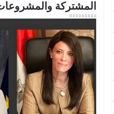
المشتركة والمشروعات 
‫X
فيسبوك
لينكدإن
بينتيريست
‫Pocket
Odnoklassniki