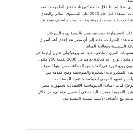
مية.
ي نموًا إيجابيًا خلال جائحة كورونا، والآفاق الطموحة للنمو
المتوقعة خلال العام الجاري، مشيرة إلى أن هذا النمو يرجع إلى الإصلاحات المنفذة قبل عام 2020 على المستوى المالي والنقدي
قة الجديدة والمتجددة ومشروعات المياه والصرف فضلا عن
عات الاستثمارية حيث تعد مصر بالنسبة لهذه الشركات
اندة هذه الشركات، لافتة إلى أن مصر تعد إحدى أهم أسواق
طاقة الشمسية ومعالجة المياه.
 تسعينيات القرن الماضي، حيث تم بروتوكولي تعاون أولهما فى
10 فبراير 1998 بموجبه قدمت أسبانيا لمصر تمويلات تنموية بقيمة 255 مليون يورو ، ثم مُذكرة تفاهم في 2008 بقيمة 250 مليون
 بينما تبلغ محفظة التعاون بين مصر وإسبانيا منذ 2012 نحو 190 مليون يورو تتوزع في العديد من القطاعات من بينها الصرف
تمان للمشروعات الصغيرة والمتوسطة ومنح مقدمة من
ياحة والمعهد القومى للحوكمة والتنمية المستدامة.
ؤخرًا كتاب «مبادئ الدبلوماسية الاقتصادية لجمهورية مصر
وثيق التجربة المصرية الرائدة في التمويل الإنمائي، من خلال
ائية مع الأهداف الأممية للتنمية المستدامة.