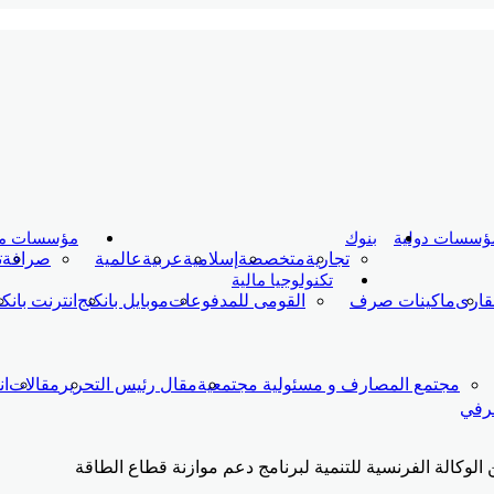
ؤسسات دولية
بنوك
مؤسسات ما
تجارية
متخصصة
إسلامية
عربية
عالمية
صرافة
ت
تكنولوجيا مالية
قارى
ماكينات صرف
القومى للمدفوعات
موبايل بانكنج
انترنت بانك
مجتمع المصارف و مسئولية مجتمعية
مقال رئيس التحرير
مقالات
ا
صرفي