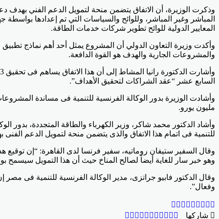
وذكرت الوزيرة، أن الاتفاق يتضمن منحة لتمويل الدعم الفني بهدف دعم
المباشر وغير المباشر، وللوائح والسياسات التي تم إعدادها بواسطة جه
المعايير الدولية للوائح تطوير شركات خدمات الطاقة.
وأكدت وزيرة التعاون الدولي أن المشروع يمثل أحد أهم نماذج تطبيق اس
والمشروعات الجارية والهدف هو القوة الدافعة.
السابع عشر “عقد الشراكات لتحقيق الأهداف”.
مليون يورو.
وأشاد الدكتور محمد شاكر، وزير الكهرباء والطاقة المتجددة، بدور ال
للتنمية فى اتمام هذا الاتفاق والذى يتضمن منحة لتمويل الدعم الفنى 
وقال السفير ستيفان روماتيه، سفير فرنسا لدى القاهرة: “إن توقيع هذ
وهو خبر سار للغاية أيضاً لصالح المناخ حيث أن هذا التمويل سيسمح 
وقال الدكتور فابيو جراتزى، مدير الوكالة الفرنسية للتنمية فى مصر 
وفعال”.
Odnoklassniki
‫Pocket
‫X
لينكدإن
فيسبوك
بينتيريست
Odnoklassniki
‫Pocket
‫X
طباعة
لينكدإن
فيسبوك
مشاركة
بينتيريست
شاركها