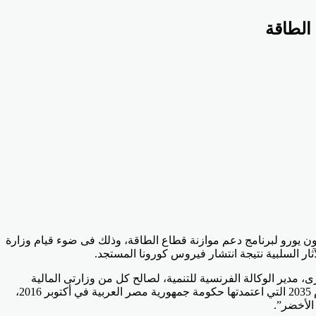
ورة رانيا المشاط، وزيرة التعاون الدولى، توقيع اتفاق مع الوكالة الفرنسية للتنمية لتقديم تمويل ومنحة بقيمة اجمالية تبلغ 151 مليون يورو لبرنامج دعم موازنة قطاع الطاقة، وذلك فى ضوء قيام وزارة
ار السلبية نتيجة انتشار فيروس كورونا المستجد.
، مدير الوكالة الفرنسية للتنمية، لصالح كل من وزارتى المالية
والكهرباء والطاقة المتجددة، وذلك لدعم تطوير قطاع الكهرباء، وفقًا للأهداف الموضحة في استراتيجية المتكاملة للطاقة المستدامة حتى عام 2035 التي اعتمدتها حكومة جمهورية مصر العربية في أكتوبر 2016،
 الأخضر”.