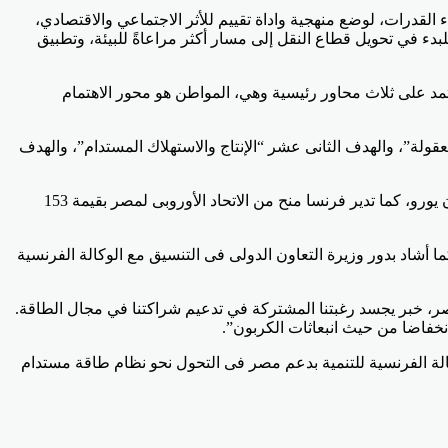
لقدرات، لوضع منهجية واداة تقييم للأثر الاجتماعي والاقتصادي،
بدء في تحويل قطاع النقل إلى مسار أكثر مراعاةً للبيئة، وتطبيق
عتمد على ثلاث محاور رئيسية وهي، المواطن هو محور الاهتمام
ف السابع “طاقة نظيفة وبإسعار معقولة”، والهدف الثانى عشر “الإنتاج والاستهلاك المستدام”، والهدف
وأشادت الوزيرة بدور الوكالة الفرنسية للتنمية فى مساندة المشروعات التنموية فى مصر، حيث تبلغ محفظة التعاون الجارية نحو 826.3 مليون يورو، كما تدير فرنسا منح من الاتحاد الأوروبى لمصر بقيمة 153
 أشاد بدور وزيرة التعاون الدولى فى التنسيق مع الوكالة الفرنسية
مصر، خبر يجسد رغبتنا المشتركة في تدعيم شراكتنا في مجال الطاقة.
خفاضا من حيث انبعاثات الكربون”.
كالة الفرنسية للتنمية بدعم مصر فى التحول نحو نظام طاقة مستدام