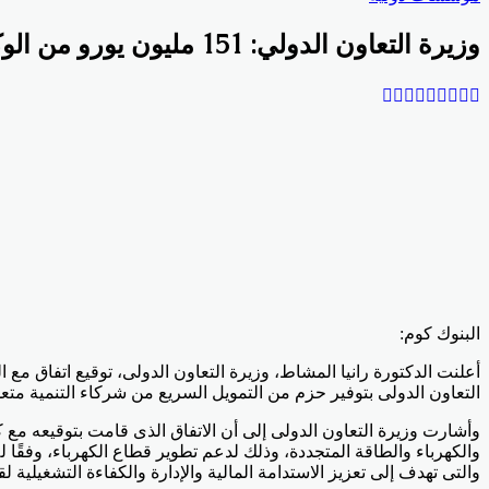
وزيرة التعاون الدولي: 151 مليون يورو من الوكالة الفرنسية للتنمية لبرنامج دعم موازنة قطاع الطاقة
Odnoklassniki
‫Pocket
‫X
لينكدإن
فيسبوك
بينتيريست
البنوك كوم:
التعاون الدولى بتوفير حزم من التمويل السريع من شركاء التنمية متعد
وأشارت وزيرة التعاون الدولى إلى أن الاتفاق الذى قامت بتوقيعه مع ك
والتى تهدف إلى تعزيز الاستدامة المالية والإدارة والكفاءة التشغيلية 