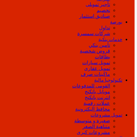
تأجير تمويلى
تخصيم
صناديق استثمار
بورصة
تداول
شركات سمسرة
خدمات بنكية
تأمين بنكي
قروض شخصية
بطاقات
تمويل سيارات
تمويل عقارى
ماكينات صرف
تكنولوجيا مالية
القومى للمدفوعات
موبايل بانكنج
انترنت بانكنج
عملات رقمية
محافظ إليكترونية
تمويل مشروعات
صغيرة و متوسطة
متناهية الصغر
مشروعات كبرى