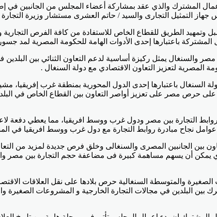
لأعمال المشترك والذي عقد بمشاركة أعضاء ‏المجلس من الجانبين في إ
جهاز التمثيل التجارى والسيد / حاتم العشرى مستشار وزيرة التجارة
بل وتمهيد الطريق للقطاع الخاص للاستفادة من كافة الفرص التجارية وا
ل المشتركة باعتبارها إحدى الأدوات الهامة للحكومة المصرية لمد جسور
ي مصر والسنغال يمثل ركيزة أساسية لدعم التعاون الثنائي بين البلدين
ة المصرية لتعزيز التعاون الاقتصادي مع دولة السنغال .
ولة السنغال باعتبارها إحدى الدول المحورية بمنطقة غرب إفريقيا، م
ليلاً على حرص مصر على تعزيز أواصر التعاون بين القطاع الخاص في ال
ة روابط التجارة بين مصر ودول غرب ووسط افريقيا، مما يعطي دفعة لا
د عوامل نجاح مبادرة روابط التجارة مع دول غرب ووسط افريقيا في الم
عاون بين الجانبين المصرى والسنغالى وخلق فرص جديدة لمزيد من التعا
ات الصغيرة والمتوسطة السنغالية حرص بلادها على نقل العلاقات الاقتص
مشترك بين البلدين في مجالات التجارة الخارجية و المشروعات الصغيرة
لمشترك ان بدء اعمال المجلس تأتى فى مرحلة هامة من تاريخ العلاقات 