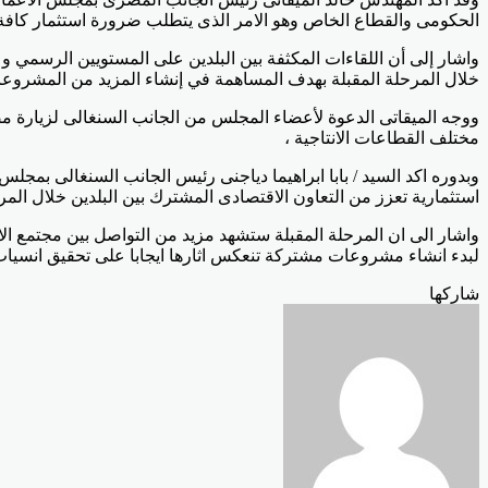
الحكومى والقطاع الخاص وهو الامر الذى يتطلب ضرورة استثمار كافة 
واشار إلى أن اللقاءات المكثفة بين البلدين على المستويين الرسمي و 
خلال المرحلة المقبلة بهدف المساهمة في إنشاء المزيد من المشروعات 
ووجه الميقاتى الدعوة لأعضاء المجلس من الجانب السنغالى لزيارة مصر
مختلف القطاعات الانتاجية ،
وبدوره اكد السيد / بابا ابراهيما دياجنى رئيس الجانب السنغالى ب
استثمارية تعزز من التعاون الاقتصادى المشترك بين البلدين خلال المرح
واشار الى ان المرحلة المقبلة ستشهد مزيد من التواصل بين مجتمع ال
لبدء انشاء مشروعات مشتركة تنعكس اثارها ايجابا على تحقيق انسياب ف
Odnoklassniki
‫Pocket
‫X
لينكدإن
فيسبوك
بينتيريست
شاركها
Odnoklassniki
‫Pocket
‫X
طباعة
لينكدإن
فيسبوك
مشاركة
بينتيريست
عبر
البريد