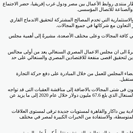
طار منتدى روابط الأعمال بين مصر ودول غرب إفريقيا، حضر الاجتماع
 والصناعة للاتصال المؤسسى.
لاستثمارية التي تخدم المصالح المشتركة لتحقيق الاندماج القاري
 التعاون مع شركائها في جميع المجالات.
 ‏في كافة المجالات وعلى مختلف الأصعدة، مشيرةً إلى أهمية مجلس
شيرةً الى ان مجلس الاعمال المصري السنغالي يعد من أولى مجالس
بلدين لتحقيق اقصى منفعة للاقتصادين المصري والسنغالي على حد
عضاء المجلس للعمل من خلال المبادرة على دفع حركة التجارة
ستقبل.
ون فى شتى المجالات بالاضافة إلى مناقشة العقبات التى قد تواجه
حركة التجارة والاستثمار بين البلدين ومحاولة إيجاد حلول لها الأمر الذي يمكن أن يسهم مساهمة كبيرة فى مضاعفة حجم التجارة بين مصر والسنغال الذي بلغ 67.6 مليون دولار خلال عام 2020 إلى ما يزيد عن
ادية بين داكار والقاهرة لمستويات جديدة ترقى لمستوى العلاقات
 والمتوسطة، والاستفادة من الخبرات الكبيرة لمصر في مختلف
المصرية السنغالية والتى تشهد تقارباً كبيراً على المستويبن