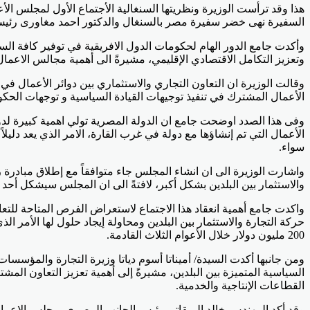
هذا وقد ترأست الوزيرة ونظريتها السنغالية الأجتماع الأول لمجلس ا
السفيرة نهى خضر سفيرة مصر بالسنغال والدكتور احمد مغاورى رئيس 
وأكدت جامع الدور الهام لحكومات الدول الافريقية في توفير كافة الس
وتعزيز التكامل الاقتصادي الإقليمي، مشيرةً الى أهمية مجالس الاعما
وقالت الوزيرة ان التعاون التجاري والاستثماري بين دوائر الأعمال ف
الأعمال المشترك في تنفيذ توجيهات القيادة السياسية و توجهات الحكوم
وفى هذا الصدد اوضحت جامع ان الدولة المصرية تولي اهمية كبيرة لد
الأعمال التي تم إنشاؤها مع دولة في غرب القارة، الامر الذي يعد د
سواء.
واشارت الوزيرة الى ان انشاء المجلس جاء متوافقاً مع إطلاق مبادر
والاستثمار بين البلدين بشكل أكبر، لافتةً الى ان المجلس سيشكل أح
واكدت جامع أهمية انعقاد هذا الاجتماع لاستعراض الفرص المتاحة للت
200 مليون دولار خلال الأعوام الثلاث القادمة.
‏ومن جانبها أكدت السيدة/ أميناتا أسوم دياتا وزيرة التجارة والمؤسس
السياسية المتميزة بين البلدين، مشيرةً إلى أهمية تعزيز التعاون ال
القطاعات الإنتاجية والخدمية.
وقد أكد المهندس خالد الميقاتى رئيس الجانب المصرى بمجلس الاعمال ا