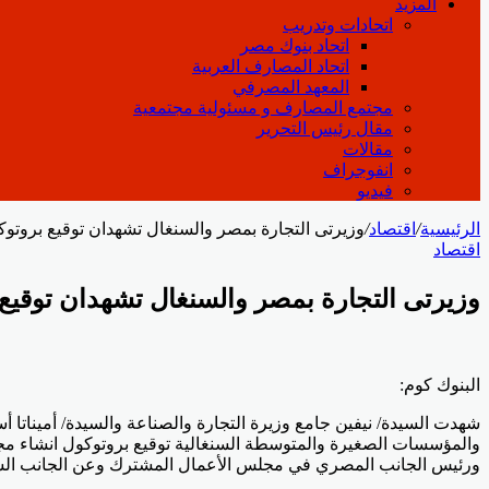
المزيد
اتحادات وتدريب
اتحاد بنوك مصر
اتحاد المصارف العربية
المعهد المصرفي
مجتمع المصارف و مسئولية مجتمعية
مقال رئيس التحرير
مقالات
انفوجراف
فيديو
الرئيسية
/
اقتصاد
/
وزيرتى التجارة بمصر والسنغال تشهدان توقيع بروتو
اقتصاد
وزيرتى التجارة بمصر والسنغال تشهدان توقيع
Odnoklassniki
‫Pocket
‫X
لينكدإن
فيسبوك
بينتيريست
البنوك كوم:
شهدت السيدة/ نيفين جامع وزيرة التجارة والصناعة والسيدة/ أميناتا أس
والمؤسسات الصغيرة والمتوسطة السنغالية توقيع بروتوكول انشاء م
‏ورئيس الجانب المصري في مجلس الأعمال المشترك وعن الجانب السنغال