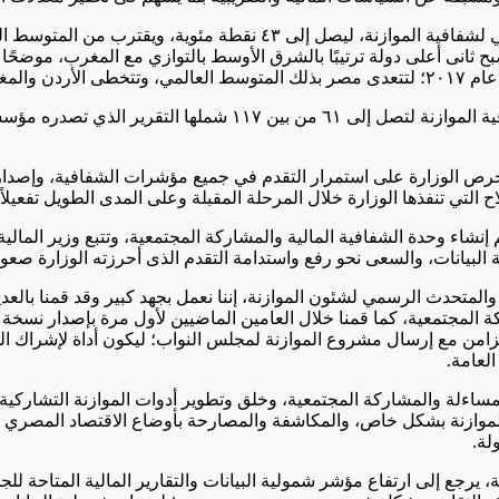
شرق الأوسط وشمال أفريقيا البالغ ٢٢ نقطة، ولتصبح ثانى أعلى دولة ترتيبًا بالشرق الأوسط بال
 حرص الوزارة على استمرار التقدم في جميع مؤشرات الشفافية، وإصدا
تي تنفذها الوزارة خلال المرحلة المقبلة وعلى المدى الطويل تفعيلاً 
 تم إنشاء وحدة الشفافية المالية والمشاركة المجتمعية، وتتبع وزير ا
البيانات، والسعى نحو رفع واستدامة التقدم الذى أحرزته الوزارة صعودً
والمتحدث الرسمي لشئون الموازنة، إننا نعمل بجهد كبير وقد قمنا با
 المجتمعية، كما قمنا خلال العامين الماضيين لأول مرة بإصدار نسخة
تزامن مع إرسال مشروع الموازنة لمجلس النواب؛ ليكون أداة لإشراك ال
لعامة.
ساءلة والمشاركة المجتمعية، وخلق وتطوير أدوات الموازنة التشاركية،
الموازنة بشكل خاص، والمكاشفة والمصارحة بأوضاع الاقتصاد المصري ا
لة.
جع إلى ارتفاع مؤشر شمولية البيانات والتقارير المالية المتاحة للجمه