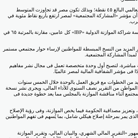
أضاف الوزير أن مصر واصلت بخطى ثابتة التحسن فى المؤشر العالمي لشفافية الموازنة، ليصل إلى ٤٣ نقطة مئوية، ويقترب من المتوسط العالمي البالغ ٤٥ نقطة؛ وبذلك تكون مصر قد تجاوزت المتوسط
توازي مع المغرب، موضحًا أن مؤشر «المشاركة المجتمعية» لمصر ارتفع بأربع نقاط مئوية في
أشار إلى أن مصر ارتفعت ٤ درجات في الترتيب العالمى لمؤشر شفافية الموازنة لتصل إلى ٦١ من بين ١١٧ شملها التقرير الذي تصدره مؤسسة شراكة الموازنة الدولية «IBP» كل عامين، مقارنة بالمرتبة ٦٥ في
ر المزيد من النسخ المبسطة للمواطنين لإرساء حوار مجتمعي مستمر
لمبدأ المشاركة المجتمعية.
لمالية مباشرة، لتصبح أول وحدة متخصصة تعمل فى مجال نشر مفاهيم
ا فى مؤشر الشفافية المالية لمصر عالميًا.
لعديد من الخطوات مع فريق العمل بالوحدة خلال الخمس سنوات
 المواطن من التقرير نصف السنوى للأداء المالى، ويجرى نشر نسخة
مجتمع أثناء مناقشة الموازنة بالمجلس مما يعد خطوة جديدة فى
 وتعزيز مصداقية الحكومة فيما يخص الموازنة، وفى رؤية الإصلاح
لذى يمر بمرحلة إصلاح هيكلي شامل، بما يُسهم فى تفهم المواطنين
ور «التقرير المالي الشهري، والبيان المالي، وتقرير الموازنة