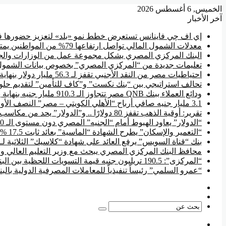
الخميس, 6 أغسطس 2026
آخر الأخبار
إي اف چي فاينانس تستعرض خطط نمو «بلد» لتعزيز حضورها في
معدلات الشمول المالي تواصل ارتفاعها 79% من المواطنين يمتلكون حسابات نشطة تمكنهم من إجراء معاملات مالية
البنك المركزي المصري يشكل مجموعة عمل من الوزارات والجها
تعليمات جديدة من “المركزي المصري” بخصوص بيانات الشمول
احتياطيات مصر من النقد الأجنبي تقفز لـ 56.3 مليار دولار بنهاية يوليو
تحالف استراتيجي بين “بنك نكست” و”كاف للتأمين” لتقديم حلول
ودائع العملاء ببنك QNB مصر تتجاوز الـ 910.3 مليار جنيه بنهاية يونيو
3.1 مليار جنيه صافي أرباح “الأهلي الكويتي – مصر” النصف الأول من 2026
تقرير: أوقية الذهب تقفز 80 دولارًا .. و”الدولار” يحد من مكاسب السوق المحلية
“الدولار” يعاود الهبوط أمام “الجنيه” المصري دون مستوى الـ 50 جنيه
“التعمير والإسكان” يطرح الشهادة “الماسية” بعائد ثابت 17.5 % سنوياً
بنك “قناة السويس” يرفع العائد على شهادة “كلاسيك” الثلاثية لـ 17.85 %
محافظ البنك المركزي المصري يبحث مع وزير التعليم العالي وال
“المركزى”: 190.5 تريليون جنيه قيمة التسويات اللحظية بين البنوك منذ بداية 2026
“عمرو السلمي” رئيساً تنفيذياً للمعاملات المصرفية الدولية بال
فيسبوك
‫YouTube
بحث
عن
القائمة