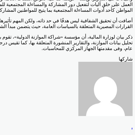
العمل على خلق آليات لتفعيل دور المشاركة والمساءلة المجتمعية للم
المواطن كأحد أدوات المساءلة المجتمعية بما يتيح للمواطنين المشارك
أضافت أن تحقيق الشفافية ليس هدفًا في حد ذاته، ولكن المهم تأثيرها
القرارات المصيرية المتعلقة بالسياسات العامة، حيث يتضمن مبدأ الش
ذكر بيان لوزارة المالية، أن مؤسسة «شراكة الموازنة الدولية»، تقوم
تحليل بيانات الموازنة، والتقارير المنشورة المتعلقة بها، كما تقيس 
عام، وفى مقدمتها الجهاز المركزي للمحاسبات.
Odnoklassniki
‫Pocket
‫X
لينكدإن
فيسبوك
بينتيريست
شاركها
Odnoklassniki
‫Pocket
‫X
طباعة
لينكدإن
فيسبوك
مشاركة
بينتيريست
عبر
البريد
.