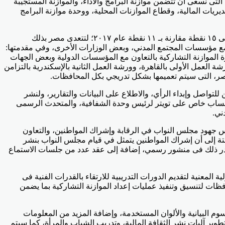
لية البيانات التى نسعى أن تتضمن موازنة البرامج والأداء، والموازنة المستجيبة
ريات المالية، وقطاع الموازنات المحلية، ووحدة موازنة البرامج
أوضحت أن هذا التحسن الملحوظ فى المؤشر العالمى لشفافية الموازنة يرجع أيضًا إلى ارتفاع مؤشر مشاركة الجمهور والتواصل المجتمعي إلى ١٥ نقطة مقارنة بـ ١١ نقطة عام ٢٠١٧؛ لتتعدى مصر بذلك
زنة، بالتعاون مع مؤسسات المجتمع المدني، وبعض الوزارات الأخرى، وفي مقدمتها:
ة الموازنة التشاركية بالتعاون مع المؤسسات الدولية وبعض الجهات
لعمل الأولى بالقاهرة، وورشة العمل الثانية بالإسكندرية بالتزامن
مصر، التى سيتم تعميمها بشكل تدريجي بكل المحافظات.
للتواصل وإبداء الرأي، والاطلاع على البيانات والتقارير، ولنشر
اء حساب خاص على تويتر لرئيس وحدة الشفافية، والمتحدث الرسمى
ني.
للرقابة على الموازنة، ارتفع بشكل ملحوظ فى ٢٠١٩ حيث حقق ٥٠ نقطة مقارنة بـ ٣٩ نقطة فى ٢٠١٧، بما يعكس جهود مجلس النواب في الرقابة وإشراك المواطنين، والتعاون
وحدة الشفافية والمشاركة المجتمعية، ولجنة الخطة والموازنة وبعض النواب لإظهار هذا الدور في الاستبيان الخاص بعام ٢٠١٩، لافتة إلى أن إشراك المواطنين يتمثل في قيام مجلس النواب بنشر
، ويصدر ذلك فى منشور رسمي، إضافة إلى عقد عدد من جلسات الاستماع
معنية لتقديم الدورات التدريبية للارتقاء بالقدرات الفنية فى
افظات لتنسيق وتنفيذ عمليات إعداد الموازنة التشاركية بما يضمن
 البيانية والألوان المستخدمة، وإضافة المزيد من المعلومات
وير آليات نشر الثقافة المالية، وتدريب الشباب والمرأة، كما سيتم