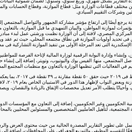
 أصل ١٠٠ نقطة، حيث يتم إصدار هذه التقارير بشكل شهري، وربع سنوي، وسنوي؛ لضمان شمو
ين مختلف قطاعات الوزارة مثل: قطاع الموازنة، وقطاع الحسابات والمدي
حثين وشركات التقييم السيادي.
جهود الوزارة في تنظيم مؤتمرات لموازنة المواطن، والبيان التمهيدي ما قبل الموا
نك المركزي المصري، لافتة إلى أن الوزارة نظمت ورشتي عمل لبدء مبادر
 تحديد أولويات الموازنة فى نطاق مجتمعه المحلي، حيث تم عقد ورشة ا
إسكندرية التى تعد المرحلة الأولى من تنفيذ الموازنة التشاركية فى 
نشاء وإدارة البوابة الرقمية لوزارة المالية لإتاحة الفرصة للمواطنين 
اصل المجتمعي، منها: الفيس بوك واليوتيوب، وتويتر، إضافة إلى إنش
م في الفعاليات التي تنظمها الوزارة بالتعاون مع منظمات المجتمع المد
أوضحت أن المؤشر الفرعي 
المثمر بين 
نفاق، وأحيانًا يتطلب الأمر تعديل مخصصات الإنفاق بالزيادة والنقصان
لحكوميين وغير الحكوميين، إضافة إلى التعاون مع المؤسسات الدولية ال
لة المجتمعية، لتأهيل العامليين المتخصصين والمسئولين المحليين بالمح
ل على تطوير التقارير المصدرة الحالية من حيث محتوى العرض والرسوم
فقًا للتقسيم الوظيفى والتوزيع الجغرافى على المحافظات، إضافة إلى تط