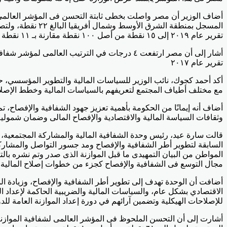
المسجل بمنطقة ال
تقرير عام ٢٠١٩ إلى ١٥ نقطة من أصل ١٠٠ نقطة مقارنة بـ ١١ نقطة عام ٢٠١٧؛ لتتعدى مصر بذلك المتوسط العالمي، وتتخطى الأردن والمغرب.
تقرير عام ٢٠١٧
أكد أحمد كجوك، نائب الوزير للسياسات المالية والتطوير المؤسسي،
مع مختلف أطياف المجتمع لتعريفهم بالسياسات المالية وخطط الإصلاح ال
أضاف أنه إيمانًا من الحكومة بأهمية تعزيز جهود الشفافية والإفصاح،
وثقافات السياسة المالية والاقتصادية والإفصاح المالى وضمان شمولية 
قالت سارة عيد، رئيس وحدة الشفافية المالية والمشاركة المجتمعية، 
السابقة لتطوير أطر الشفافية والإفصاح ومد جسور التواصل والمشاركة
المواطن من البيان التمهيدى ما قبل الموازنة الذى صدر وتم نشره بال
مجال التوسع فى الشفافية والإفصاح كجزء من خطوات إصلاح المالية ا
أضافت أن الوحدة تهدف إلى تطوير أطر الشفافية والإفصاح، وزيادة الم
الاقتصادي بشكل عام، والسياسات المالية والضريبية الحاكمة لإعداد 
للإصلاحات الهيكلية وتضمين آرائهم في دورة إعداد الموازنة العامة للدو
أشارت إلى أن التحسن الملحوظ فى المؤشر العالمى لشفافية الموازنة، ير