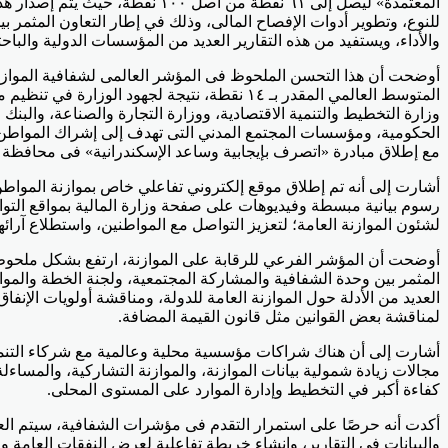
المعتمدة» ليصل إلى ٦١ نقطة من
للنوع، وتطوير أدوات الإفصاح المالى، وذلك في إطار التعاون المثمر ب
والأداء، ويستفيد من هذه التقارير العديد من المؤسسات الدولية والبا
المتوسط العالمي المقدر بـ ١٤ نقطة، نتيجة ل
وزارة التخطيط والتنمية الاقتصادية، ووزارة التجارة والصناعة، والب
الحكومية، ومؤسسات المجتمع المدني التى تهدف إلى إشراك المواطن فى
مع إطلاق مبادرة «اتصرف بإيجابية وساعد الإسكندرانية» فى محافظة ال
أشارت إلى أنه تم إطلاق موقع إلكتروني تفاعلي خاص بموازنة المواطن، وإ
رسوم بيانية مبسطة وفيديوهات على صفحة وزارة المالية بمواقع التو
لشئون الموازنة العامة؛ لتعزيز التواصل مع المواطنين، واستطلاع آرائه
العديد من الأدلة حول الموازنة العامة للدولة، ومناقشة أولويات الإ
لمناقشة بعض القوانين مثل قانون القيمة المضافة.
أشارت إلى أن هناك شراكات مؤسسية محلية وعالمية مع شركاء التنمية ا
مجالات زيادة شمولية بيانات الموازنة، والموازنة التشاركية، والمساء
كفاءة أكبر في التخطيط وإدارة الموارد على المستوى المحلى.
أكدت أنه حرصًا على استمرار التقدم فى مؤشرات الشفافية، سيتم العم
والبيانات فى التقارير، وإنشاء خريطة تفاعلية لعرض النفقات العامة و