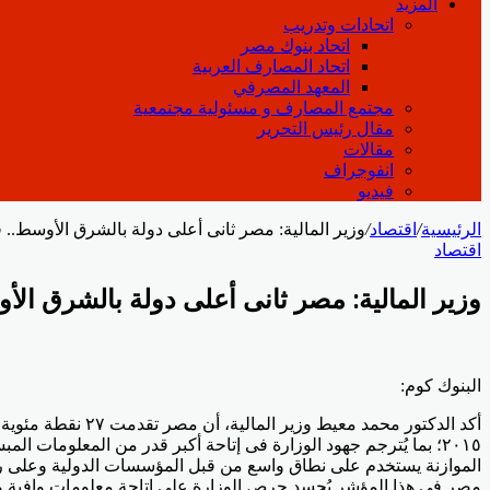
المزيد
اتحادات وتدريب
اتحاد بنوك مصر
اتحاد المصارف العربية
المعهد المصرفي
مجتمع المصارف و مسئولية مجتمعية
مقال رئيس التحرير
مقالات
انفوجراف
فيديو
الرئيسية
/
اقتصاد
/
وزير المالية: مصر ثانى أعلى دولة بالشرق الأوسط.. 
اقتصاد
وزير المالية: مصر ثانى أعلى دولة بالشرق الأ
Odnoklassniki
‫Pocket
‫X
لينكدإن
فيسبوك
بينتيريست
البنوك كوم:
الموازنة يستخدم على نطاق واسع من قبل المؤسسات الدولية وعلى رأسه
مصر فى هذا المؤشر يُجسد حرص الوزارة على إتاحة معلومات وافية وم