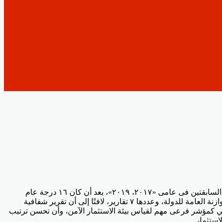
أكد الدكتور محمد معيط وزير المالية، أن مصر تقدمت ٢٧ نقطة مئوية، فى المؤشر العالمى لشفافية الموازنة، بشكل تراكمى، خلال الدورتين السابقتين فى عامى «٢٠١٧، ٢٠١٩»، بعد أن كان ١٦ درجة عام
٢٠١٥؛ بما يُترجم جهود الوزارة فى إتاحة أكبر قدر من المعلومات المبسطة للمواطنين، وشمولية التقارير التى يتم نشرها حول دورة إعداد الموازنة العامة للدولة، وعددها ٧ تقارير، لافتًا إلى أن تقرير شفافية
ني كمؤشر فرعى مهم لقياس بيئة الاستثمار الآمن، وأن تحسن ترتيب
ستثمار.