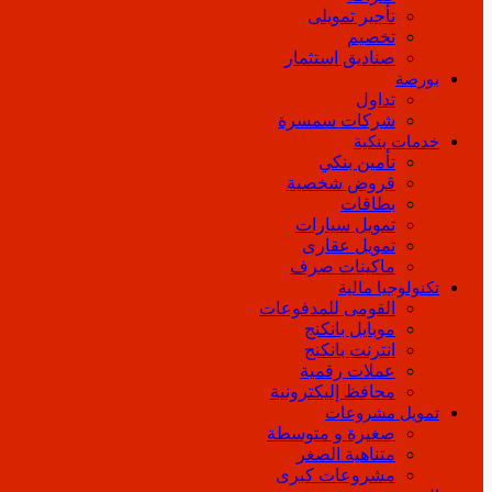
تأجير تمويلى
تخصيم
صناديق استثمار
بورصة
تداول
شركات سمسرة
خدمات بنكية
تأمين بنكي
قروض شخصية
بطاقات
تمويل سيارات
تمويل عقارى
ماكينات صرف
تكنولوجيا مالية
القومى للمدفوعات
موبايل بانكنج
انترنت بانكنج
عملات رقمية
محافظ إليكترونية
تمويل مشروعات
صغيرة و متوسطة
متناهية الصغر
مشروعات كبرى