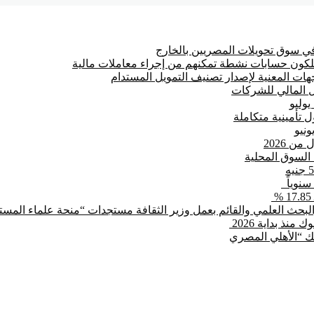
 سوق تحويلات المصريين بالخارج
ت المعنية لإصدار تصنيف التمويل المستدام
 المالي للشركات
 تأمينية متكاملة
بحث العلمي والقائم بعمل وزير الثقافة مستجدات “منحة علماء المستقب
بنك “الأهلي المصري