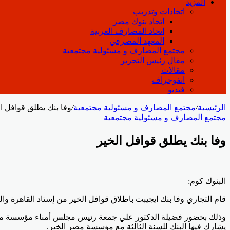
المزيد
اتحادات وتدريب
اتحاد بنوك مصر
اتحاد المصارف العربية
المعهد المصرفي
مجتمع المصارف و مسئولية مجتمعية
مقال رئيس التحرير
مقالات
انفوجراف
فيديو
الرئيسية
/
مجتمع المصارف و مسئولية مجتمعية
/
وفا بنك يطلق قوافل ا
مجتمع المصارف و مسئولية مجتمعية
وفا بنك يطلق قوافل الخير
Odnoklassniki
‫Pocket
‫X
لينكدإن
فيسبوك
بينتيريست
البنوك كوم:
قام التجاري وفا بنك ايجيبت باطلاق قوافل الخير من إستاد القاهرة وال
وذلك بحضور فضيلة الدكتور علي جمعة رئيس مجلس أمناء مؤسسة مصر 
يشارك فيها البنك للسنة الثالثة مع مؤسسة مصر الخير.