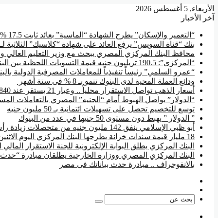
الأربعاء, 5 أغسطس 2026
آخر الأخبار
“التعمير والإسكان” يطرح الشهادة “الماسية” بعائد ثابت 17.5 % سنوياً
بنك “قناة السويس” يرفع العائد على شهادة “كلاسيك” الثلاثية لـ 17.85 %
محافظ البنك المركزي المصري يبحث مع وزير التعليم العالي وال
“المركزى”: 190.5 تريليون جنيه قيمة التسويات اللحظية بين البنوك منذ بداية 2026
“عمرو السلمي” رئيساً تنفيذياً للمعاملات المصرفية الدولية بال
ودائع العملة المحية لدى البنوك تنمو بـ 8 % فى ستة أشهر
أسعار الذهب تواصل الاستقرار محلياً .. وعيار 21 يستقر عند 5840 جنيها
“الدولار” يواصل الهبوط أمام “الجنيه” المصري بالتعاملات المسائية ويس
توسع للتخصيم تحصل على تسهيلات ائتمانية بـ 50 مليون جنيه
” الدولار ” يهبط دون مستوى 50 جنيها في عدد من البنوك
أبو ظبي الإسلامي ينفق 142 مليون جنيه من متحصلات زيادة رأس المال في تطوير فروعه
18 مليار قيمة سندات خزانة يطرحها البنك المركزي اليوم الاثنين
البنك المركزي يطلق البوابة الإلكترونية للجنة الاستقرار المالي ا
البنك المركزي المصري ووزارة الخارجية يطلقان مبادرة “حدث ب
بالانفوجراف .. مبادرة حدث بياناتك فى مصر
فيسبوك
‫YouTube
بحث
عن
القائمة