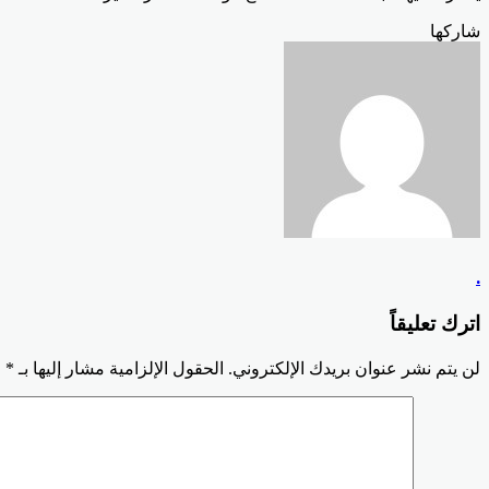
Odnoklassniki
‫Pocket
‫X
لينكدإن
فيسبوك
بينتيريست
شاركها
Odnoklassniki
‫Pocket
‫X
طباعة
لينكدإن
فيسبوك
مشاركة
بينتيريست
عبر
البريد
.
اترك تعليقاً
لن يتم نشر عنوان بريدك الإلكتروني.
الحقول الإلزامية مشار إليها بـ
*