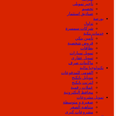
تأجير تمويلى
تخصيم
صناديق استثمار
بورصة
تداول
شركات سمسرة
خدمات بنكية
تأمين بنكي
قروض شخصية
بطاقات
تمويل سيارات
تمويل عقارى
ماكينات صرف
تكنولوجيا مالية
القومى للمدفوعات
موبايل بانكنج
انترنت بانكنج
عملات رقمية
محافظ إليكترونية
تمويل مشروعات
صغيرة و متوسطة
متناهية الصغر
مشروعات كبرى