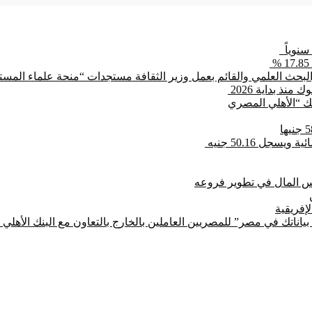
بحث العلمي والقائم بعمل وزير الثقافة مستجدات “منحة علماء المستقب
بنك “الأهلي المصري
جل 50.16 جنيه
لإفريقية
ياناتك في مصر” للمصريين العاملين بالخارج بالتعاون مع البنك الأهل