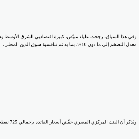
وفي هذا السياق، رجحت علياء مبيّض، كبيرة اقتصاديي الشرق الأوسط وشم
معدل التضخم إلى ما دون 10%، بما يدعم تنافسية سوق الدين المحلي.
ويُذكر أن البنك المركزي المصري خفّض أسعار الفائدة بإجمالي 725 نقطة أساس خلال عام 2025، قبل أن يُقدم على خفض إضافي قدره 100 نقطة أساس في فبراير، عشية اندلاع الحرب الإيرانية.