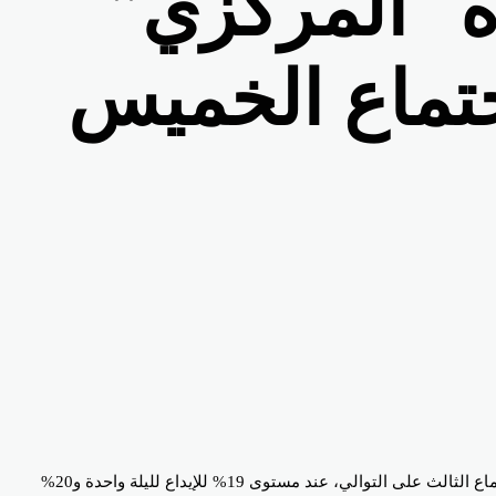
اه “المركزي”
جتماع الخميس
أظهر استطلاع أجرته وكالة “الشرق بلومبرج” اليوم الأحد، أن جميع المحللين المشاركين يتوقعون اتجاه المركزي المصري تثبيت أسعار الفائدة للاجتماع الثالث على التوالي، عند مستوى 19% للإيداع لليلة واحدة و20%