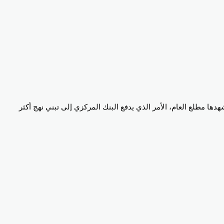
 ليسجل 14.6%، إلا أنه لا يزال أعلى من المستويات التي شهدها مطلع العام، الأمر الذي يدفع البنك المركزي إلى تبني نهج أكثر