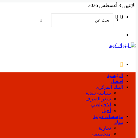
الإثنين, 3 أغسطس 2026
‫YouTube
فيسبوك
بحث
عن
القائمة
بحث
عن
الرئيسية
اقتصاد
البنك المركزي
سياسة نقدية
سعر الصرف
الاحتياطي
أخبار
مؤسسات دولية
بنوك
تجارية
متخصصة