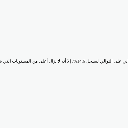
وكان معدل التضخم السنوي في مصر قد تراجع خلال شهر مايو للشهر الثاني على التوالي