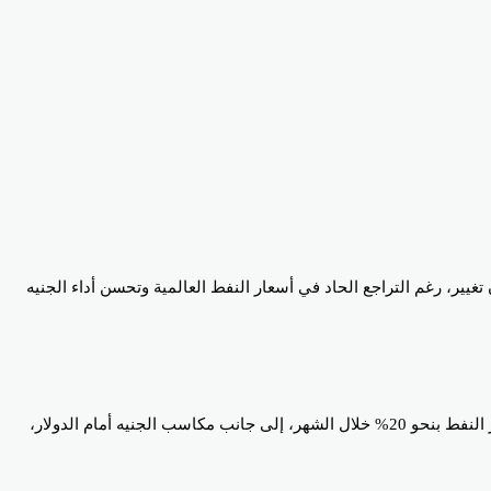
يير، رغم التراجع الحاد في أسعار النفط العالمية وتحسن أداء الجنيه
وتأتي أهمية اجتماع لجنة السياسة النقدية هذه المرة من تزامنه مع صدور بيانات التضخم لشهر يونيو، والتي قد تظهر التأثير الإيجابي لانخفاض أسعار النفط بنحو 20% خلال الشهر، إلى جانب مكاسب الجنيه أمام الدولار،