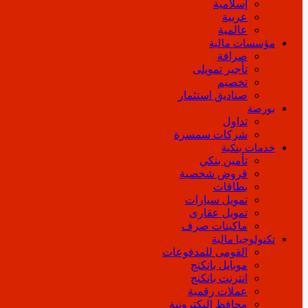
إسلامية
عربية
عالمية
مؤسسات مالية
صرافة
تأجير تمويلى
تخصيم
صناديق استثمار
بورصة
تداول
شركات سمسرة
خدمات بنكية
تأمين بنكي
قروض شخصية
بطاقات
تمويل سيارات
تمويل عقارى
ماكينات صرف
تكنولوجيا مالية
القومى للمدفوعات
موبايل بانكنج
انترنت بانكنج
عملات رقمية
محافظ إليكترونية