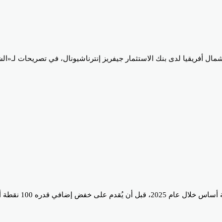
ال أفريقيا لدى بنك الاستثمار جيفريز إنترناشيونال، في تصريحات لـ«الش