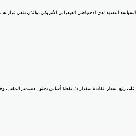
لسياسة النقدية لدى الاحتياطي الفيدرالي الأمريكي، والذي تلقي قراراته ب
ويتوقع المتعاملون في أسواق السندات أن يقدم البنك المركزي الأمريكي على ر