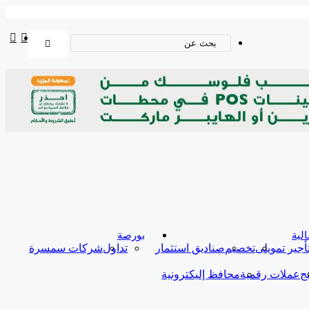
uTube
في
بحث
عن
لية
بورصة
أجير تمويلى
تخصيم
صناديق استثمار
تداول
شركات سمسرة
نج
عملات رقمية
محافظ إليكترونية