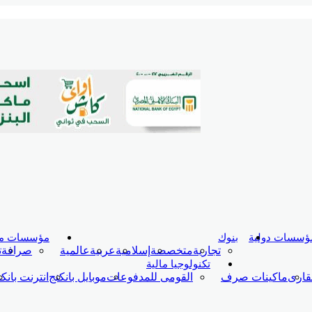
ؤسسات دولية
بنوك
مؤسسات ما
تجارية
متخصصة
إسلامية
عربية
عالمية
صرافة
ت
تكنولوجيا مالية
قارى
ماكينات صرف
القومى للمدفوعات
موبايل بانكنج
انترنت بانك