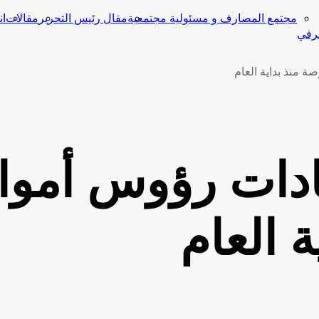
مجتمع المصارف و مسئولية مجتمعية
مقال رئيس التحرير
مقالات
ا
صرفي
 زيادات رؤوس أم
ة العام
Odno
‫Poc