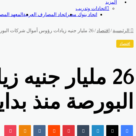
المزيد
اتحادات وتدريب
اتحاد بنوك مصر
اتحاد المصارف العربية
المعهد الم
الرئيسية
/
اقتصاد
/
26 مليار جنيه زيادات رؤوس أموال شركات البورصة منذ بداية العام
اقتصاد
26 مليار جنيه
البورصة منذ بداي
فيسبوك
‫X
لينكدإن
بينتيريست
klassniki
ket