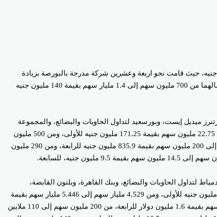
 رؤوس أموال الشركات المدرجة بالبورصة المصرية منذ بداية العام الجاري 2025، وحتى نهاية الاسبوع الماضي ما قيمته 26 مليار جنيه، حيث قامت نحو اربعة وعشرين شركة مدرجة بالبورصة بزيادة
رأسمالها بما قيمته 25.9 مليار جنيه منذ بداية عام 2025، وذلك بعدما رفعت شركتا إيديتا للصناعات الغذائية، ومصرف أبو ظبي الإسلامي-مصر، رأسمالهما من 700 مليون سهم إلى 1.4 مليار سهم بقيمة 140 مليون جنيه
نرز ميديل إيست، وبورسعيد لتداول الحاويات والبضائع، والمجموعة
المتكاملة للأعمال الهندسية، والمستودعات المصرية العامة، والإسماعيلية الوطنية للصناعات الغذائية (فوديكو)، رأس مالها من 5.6 مليون سهم إلى 22.75 مليون سهم بقيمة 171.25 مليون جنيه للأولى، ومن 500 مليون
سهم إلى 650 مليون سهم بقيمة 1.5 مليار جنيه للثانية، ومن مليون سهم إلى 23.5 مليون سهم بقيمة 225 مليون جنيه للثالثة، من 32.8 مليون سهم إلى 200 مليون سهم بقيمة 835.9 مليون جنيه للرابعة، ومن 290 مليون
دمياط لتداول الحاويات والبضائع، وبنك القاهرة، وبلتون القابضة،
والمهندس للتأمين، مستشفى النزهة الدولي، شركة القاهرة للإسكان والتعمير رأسمالها من 10.125 مليون سهم إلى 30 مليون سهم بقيمة 198.75 مليون جنيه للأولى، ومن 4.529 مليار سهم إلى 5.446 مليار سهم بقيمة
917.6 مليون جنيه للثانية، ومن 160 مليون سهم إلى 380 مليون سهم بقيمة 440 مليون جنيه للثالثة، من 784.963 مليون سهم إلى 791.423 مليون سهم بقيمة 1.6 مليون دولار للرابعة، من 200 مليون سهم إلى 110 ملايين