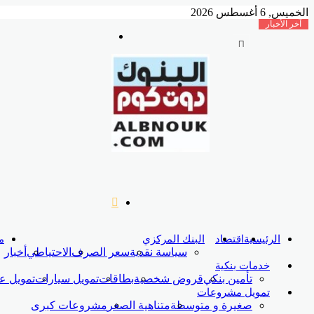
الخميس, 6 أغسطس 2026
آخر الأخبار
القائمة
احتياطيات مصر من النقد الأجنبي تقفز لـ 56.3 مليار دولار بنهاية يوليو
بحث
عن
الرئيسية
اقتصاد
البنك المركزي
م
سياسة نقدية
سعر الصرف
الاحتياطي
أخبار
خدمات بنكية
تأمين بنكي
قروض شخصية
بطاقات
تمويل سيارات
تمويل ع
تمويل مشروعات
صغيرة و متوسطة
متناهية الصغر
مشروعات كبرى