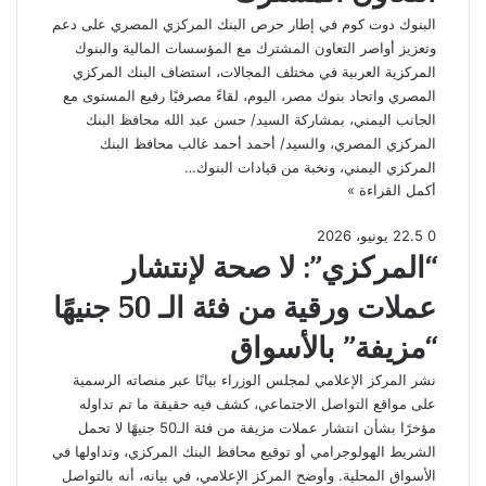
البنوك دوت كوم في إطار حرص البنك المركزي المصري على دعم
وتعزيز أواصر التعاون المشترك مع المؤسسات المالية والبنوك
المركزية العربية في مختلف المجالات، استضاف البنك المركزي
المصري واتحاد بنوك مصر، اليوم، لقاءً مصرفيًا رفيع المستوى مع
الجانب اليمني، بمشاركة السيد/ حسن عبد الله محافظ البنك
المركزي المصري، والسيد/ أحمد أحمد غالب محافظ البنك
المركزي اليمني، ونخبة من قيادات البنوك…
أكمل القراءة »
0
5
.
22 يونيو، 2026
“المركزي”: لا صحة لإنتشار
عملات ورقية من فئة الـ 50 جنيهًا
“مزيفة” بالأسواق
نشر المركز الإعلامي لمجلس الوزراء بيانًا عبر منصاته الرسمية
على مواقع التواصل الاجتماعي، كشف فيه حقيقة ما تم تداوله
مؤخرًا بشأن انتشار عملات مزيفة من فئة الـ50 جنيهًا لا تحمل
الشريط الهولوجرامي أو توقيع محافظ البنك المركزي، وتداولها في
الأسواق المحلية. وأوضح المركز الإعلامي، في بيانه، أنه بالتواصل