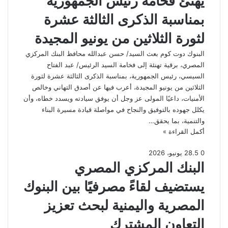
يهنئ فخامة رئيس الجمهورية
بمناسبة الذكرى الثالثة عشرة
لثورة الثلاثين من يونيو المجيدة
البنوك دوت كوم بعث السيد/ حسن عبدالله محافظ البنك المركزي
المصري، برقية تهنئة إلى فخامة السيد الرئيس/ عبد الفتاح
السيسي، رئيس الجمهورية، بمناسبة الذكرى الثالثة عشرة لثورة
الثلاثين من يونيو المجيدة، أعرب فيها عن أصدق التهاني وخالص
الأمنيات، داعيًا المولى عز وجل أن يوفق سيادته ويسدد خطاه، وأن
يكلل جهوده بالتوفيق والنجاح في مواصلة قيادة مسيرة البناء
والتنمية، بما يحقق…
أكمل القراءة »
0
5
.
28 يونيو، 2026
البنك المركزي المصري
يستضيف لقاءً مصرفيًا بين البنوك
المصرية واليمنية لبحث تعزيز
التعاون المشترك