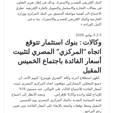
البنك الإفريقي للتصدير والاستيراد، وذلك في إطار تعزيز التعاون
في مجالات التجارة والاستثمار والتمويل بالقارة الإفريقية. تطرق
الاجتماع الى أهمية مواصلة التنسيق بين البنك المركزي ووزارة
الخارجية والبنك الإفريقي للتصدير والاستيراد، بما يدعم…
أكمل القراءة »
0
2
.
5 يوليو، 2026
وكالات : بنوك استثمار تتوقع
اتجاه “المركزي” المصري لتثبيت
أسعار الفائدة باجتماع الخميس
المقبل
أظهر استطلاع أجرته وكالة “الشرق بلومبرج” اليوم الأحد، أن
جميع المحللين المشاركين يتوقعون اتجاه المركزي المصري تثبيت
أسعار الفائدة للاجتماع الثالث على التوالي، عند مستوى 19%
للإيداع لليلة واحدة و20% للإقراض. وتتجه الأنظار إلى اجتماع
لجنة السياسة النقدية بـالبنك المركزي المصري يوم الخميس
المقبل وسط توقعات واسعة بالإبقاء على أسعار الفائدة دون تغيير،
رغم التراجع…