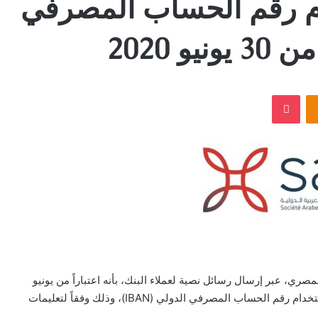
خدام رقم الحساب المصرفي
‫Pocket
Odnoklassniki
مصرفي المصري، عبر إرسال رسائل نصية لعملاء البنك، بأنه اعتباراً من يونيو
2020 سيتم إجراء التحويلات المحلية والدولية عن طريق استخدام رقم الحساب المصرفي الدولي (IBAN)، وذلك وفقاً لتعليمات