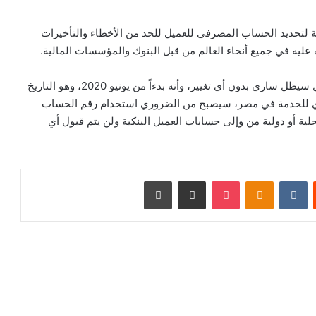
صرفي الدولي (IBAN) طريقة قياسية لتحديد الحساب المصرفي للعميل للحد من الأخطاء والتأخيرات
 عليه في جميع أنحاء العالم من قبل البنوك والمؤسسات المالية.
هذا، وقد أكد البنك أن رقم الحساب الشخصي الحالي للعميل سيظل ساري بدون أي تغيير، وأنه بدءاً من يونيو 2020، وهو التاريخ
صري للخدمة في مصر، سيصبح من الضروري استخدام رقم الحساب
أي تحويلات محلية أو دولية من وإلى حسابات العميل البنكية ولن يتم قبول أي
ت
Odnoklassniki
‫Pocket
مشاركة عبر البريد
طباعة