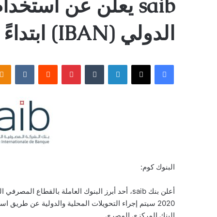
saib يعلن عن است
الدولي (IBAN) ابتداءً من 30 يونيو 2020
فيسبوك
‫X
لينكدإن
بينتيريست
البنوك كوم:
أعلن بنك saib، أحد أبرز البنوك العاملة بالقطاع ال
البنك المركزي المصري.