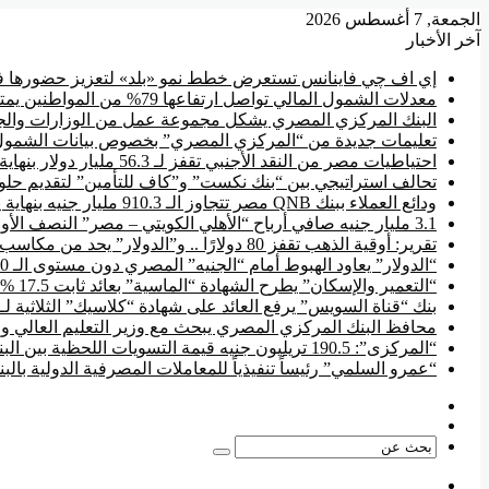
الجمعة, 7 أغسطس 2026
آخر الأخبار
إي اف چي فاينانس تستعرض خطط نمو «بلد» لتعزيز حضورها في
معدلات الشمول المالي تواصل ارتفاعها 79% من المواطنين يمتلكون حسابات نشطة تمكنهم من إجراء معاملات مالية
البنك المركزي المصري يشكل مجموعة عمل من الوزارات والجها
تعليمات جديدة من “المركزي المصري” بخصوص بيانات الشمول
احتياطيات مصر من النقد الأجنبي تقفز لـ 56.3 مليار دولار بنهاية يوليو
تحالف استراتيجي بين “بنك نكست” و”كاف للتأمين” لتقديم حلول
ودائع العملاء ببنك QNB مصر تتجاوز الـ 910.3 مليار جنيه بنهاية يونيو
3.1 مليار جنيه صافي أرباح “الأهلي الكويتي – مصر” النصف الأول من 2026
تقرير: أوقية الذهب تقفز 80 دولارًا .. و”الدولار” يحد من مكاسب السوق المحلية
“الدولار” يعاود الهبوط أمام “الجنيه” المصري دون مستوى الـ 50 جنيه
“التعمير والإسكان” يطرح الشهادة “الماسية” بعائد ثابت 17.5 % سنوياً
بنك “قناة السويس” يرفع العائد على شهادة “كلاسيك” الثلاثية لـ 17.85 %
محافظ البنك المركزي المصري يبحث مع وزير التعليم العالي وال
“المركزى”: 190.5 تريليون جنيه قيمة التسويات اللحظية بين البنوك منذ بداية 2026
“عمرو السلمي” رئيساً تنفيذياً للمعاملات المصرفية الدولية بال
فيسبوك
‫YouTube
بحث
عن
القائمة