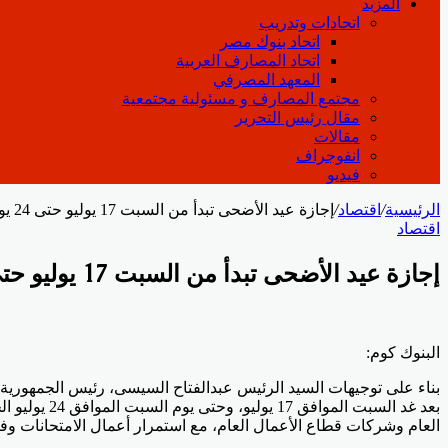
المزيد
اتحادات وتدريب
اتحاد بنوك مصر
اتحاد المصارف العربية
المعهد المصرفي
مجتمع المصارف و مسئولية مجتمعية
مقال رئيس التحرير
مقالات
انفوجراف
فيديو
الرئيسية
/
اقتصاد
/
إجازة عيد الأضحى تبدأ من السبت 17 يوليو حتى 24 يوليو الجاري
اقتصاد
إجازة عيد الأضحى تبدأ من السبت 17 يوليو حتى 24 يوليو الجاري
Odnoklassniki
‫Pocket
‫X
لينكدإن
فيسبوك
بينتيريست
البنوك كوم:
بناء على توجيهات السيد الرئيس عبدالفتاح السيسى، رئيس الجمهورية،
بعد غد السب
العام وشركات قطاع الأعمال العام، مع استمرار أعمال الامتحانات وف