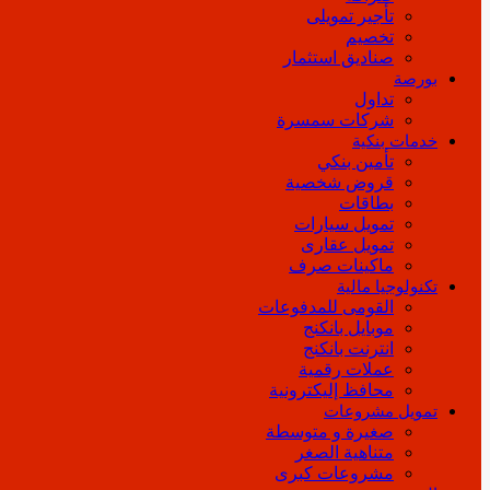
تأجير تمويلى
تخصيم
صناديق استثمار
بورصة
تداول
شركات سمسرة
خدمات بنكية
تأمين بنكي
قروض شخصية
بطاقات
تمويل سيارات
تمويل عقارى
ماكينات صرف
تكنولوجيا مالية
القومى للمدفوعات
موبايل بانكنج
انترنت بانكنج
عملات رقمية
محافظ إليكترونية
تمويل مشروعات
صغيرة و متوسطة
متناهية الصغر
مشروعات كبرى