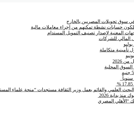
 سوق تحويلات المصريين بالخارج
ت المعنية لإصدار تصنيف التمويل المستدام
 المالي للشركات
 تأمينية متكاملة
بحث العلمي والقائم بعمل وزير الثقافة مستجدات “منحة علماء المستقب
بنك “الأهلي المصري