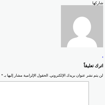
Odnoklassniki
‫Pocket
‫X
لينكدإن
فيسبوك
بينتيريست
شاركها
Odnoklassniki
‫Pocket
‫X
طباعة
لينكدإن
فيسبوك
مشاركة
بينتيريست
عبر
البريد
.
اترك تعليقاً
لن يتم نشر عنوان بريدك الإلكتروني.
الحقول الإلزامية مشار إليها بـ
*