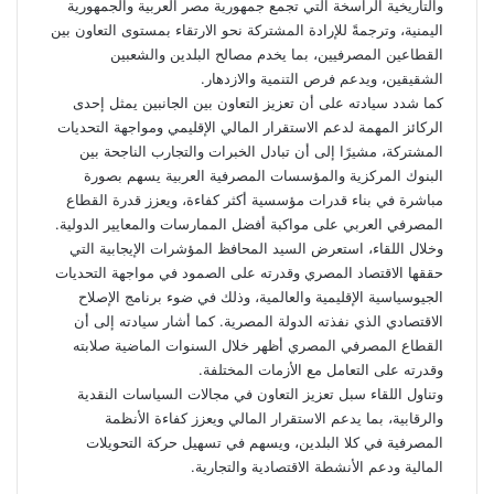
والتاريخية الراسخة التي تجمع جمهورية مصر العربية والجمهورية
اليمنية، وترجمةً للإرادة المشتركة نحو الارتقاء بمستوى التعاون بين
القطاعين المصرفيين، بما يخدم مصالح البلدين والشعبين
الشقيقين، ويدعم فرص التنمية والازدهار.
كما شدد سيادته على أن تعزيز التعاون بين الجانبين يمثل إحدى
الركائز المهمة لدعم الاستقرار المالي الإقليمي ومواجهة التحديات
المشتركة، مشيرًا إلى أن تبادل الخبرات والتجارب الناجحة بين
البنوك المركزية والمؤسسات المصرفية العربية يسهم بصورة
مباشرة في بناء قدرات مؤسسية أكثر كفاءة، ويعزز قدرة القطاع
المصرفي العربي على مواكبة أفضل الممارسات والمعايير الدولية.
وخلال اللقاء، استعرض السيد المحافظ المؤشرات الإيجابية التي
حققها الاقتصاد المصري وقدرته على الصمود في مواجهة التحديات
الجيوسياسية الإقليمية والعالمية، وذلك في ضوء برنامج الإصلاح
الاقتصادي الذي نفذته الدولة المصرية. كما أشار سيادته إلى أن
القطاع المصرفي المصري أظهر خلال السنوات الماضية صلابته
وقدرته على التعامل مع الأزمات المختلفة.
وتناول اللقاء سبل تعزيز التعاون في مجالات السياسات النقدية
والرقابية، بما يدعم الاستقرار المالي ويعزز كفاءة الأنظمة
المصرفية في كلا البلدين، ويسهم في تسهيل حركة التحويلات
المالية ودعم الأنشطة الاقتصادية والتجارية.