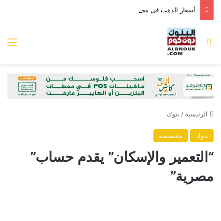
أسعار الذهب فى مصر تستقر وعيار 21 بـ6095 جنيها للجرام
بحث عن
الق
الرئيسية
/
بنوك
بنوك
متخصصة
“التعمير والإسكان” يقدم حساب”
مصرية”