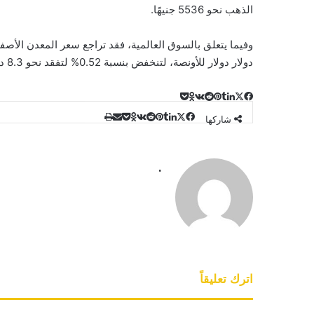
الذهب نحو 5536 جنيهًا.
دولار دولار للأونصة، لتنخفض بنسبة 0.52% لتفقد نحو 8.3 دولار.
‫X
لينكدإن
‫Pocket
فيسبوك
بينتيريست
Odnoklassniki
‫X
طباعة
لينكدإن
مشاركة
‫Pocket
فيسبوك
بينتيريست
Odnoklassniki
شاركها
عبر
البريد
.
اترك تعليقاً