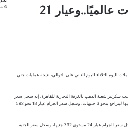
عند 5840 جني
الذهب يفقد 8 دولارات عالميًا..وعيار 21
منذ 7 سا
ات اليوم الثلاثاء لليوم الثاني على التوالي، نتيجة عمليات جني
يب سكرتير شعبة الذهب بالغرفة التجارية للقاهرة، إنه سجل سعر
جرام الذهب عيار 21 خلال تعاملات اليوم الثلاثاء نحو 692 جنيها ليتراجع بنحو 3 جنيهات، وسجل سعر الجرام عيار 18 نحو 592
وأضاف “نجيب” في تصريحات خاصة لـ”البنوك كوم”، أنه سجل سعر الجرام عيار 24 مستوى 792 جنيها، وسجل سعر الجنيه