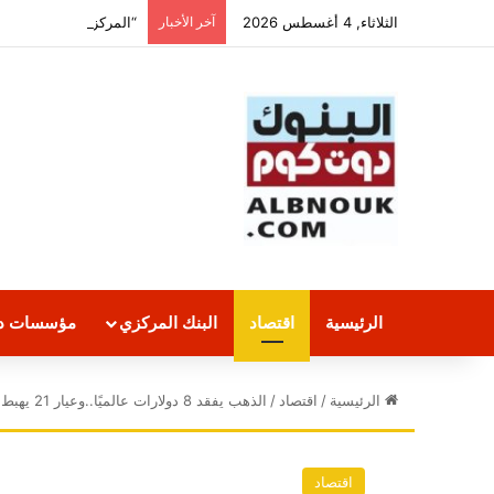
الثلاثاء, 4 أغسطس 2026
آخر الأخبار
“المركزى”: 190.5 تريليون جنيه قيمة التسويات اللحظية بين البنوك منذ بداية 2026
الرئيسية
اقتصاد
البنك المركزي
مؤسسات دو
الرئيسية
/
اقتصاد
/
الذهب يفقد 8 دولارات عالميًا..وعيار 21 يهبط إلى 692
اقتصاد