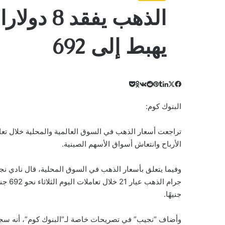
يهبط إلى 692
‫X
لينكدإن
‫Pocket
فيسبوك
بينتيريست
Odnoklassniki
البنوك كوم:
تراجعت أسعار الذهب في السوق العالمية والمحلية خلال تعامل
الأرباح وانتعاش أسواق الأسهم الصينية.
وفيما يتعلق بأسعار الذهب في السوق المحلية، قال نادي نج
جنيهًا.