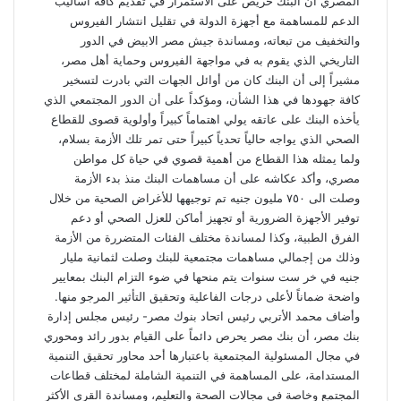
المصري أن البنك حريص على الاستمرار في تقديم كافة أساليب
الدعم للمساهمة مع أجهزة الدولة في تقليل انتشار الفيروس
والتخفيف من تبعاته، ومساندة جيش مصر الابيض في الدور
التاريخي الذي يقوم به في مواجهة الفيروس وحماية أهل مصر،
مشيراً إلى أن البنك كان من أوائل الجهات التي بادرت لتسخير
كافة جهودها في هذا الشأن، ومؤكداً على أن الدور المجتمعي الذي
يأخذه البنك على عاتقه يولي اهتماماً كبيراً وأولوية قصوى للقطاع
الصحي الذي يواجه حالياً تحدياً كبيراً حتى تمر تلك الأزمة بسلام،
ولما يمثله هذا القطاع من أهمية قصوي في حياة كل مواطن
مصري، وأكد عكاشه على أن مساهمات البنك منذ بدء الأزمة
وصلت الى ٧٥٠ مليون جنيه تم توجيهها للأغراض الصحية من خلال
توفير الأجهزة الضرورية أو تجهيز أماكن للعزل الصحي أو دعم
الفرق الطبية، وكذا لمساندة مختلف الفئات المتضررة من الأزمة
وذلك من إجمالي مساهمات مجتمعية للبنك وصلت لثمانية مليار
جنيه في خر ست سنوات يتم منحها في ضوء التزام البنك بمعايير
واضحة ضماناً لأعلى درجات الفاعلية وتحقيق التأثير المرجو منها.
وأضاف محمد الأتربي رئيس اتحاد بنوك مصر- رئيس مجلس إدارة
بنك مصر، أن بنك مصر يحرص دائماً على القيام بدور رائد ومحوري
في مجال المسئولية المجتمعية باعتبارها أحد محاور تحقيق التنمية
المستدامة، على المساهمة في التنمية الشاملة لمختلف قطاعات
المجتمع وخاصة في مجالات الصحة والتعليم، ومساندة القرى الأكثر