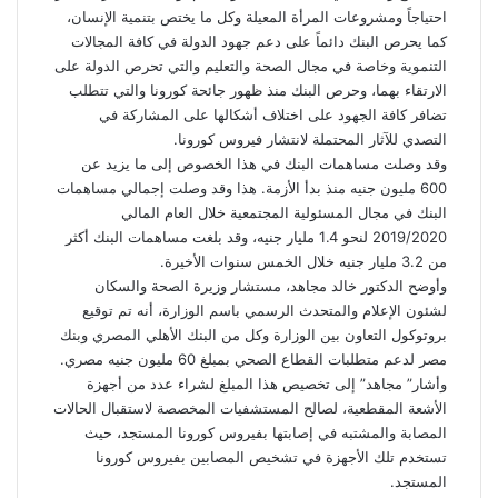
احتياجاً ومشروعات المرأة المعيلة وكل ما يختص بتنمية الإنسان،
كما يحرص البنك دائماً على دعم جهود الدولة في كافة المجالات
التنموية وخاصة في مجال الصحة والتعليم والتي تحرص الدولة على
الارتقاء بهما، وحرص البنك منذ ظهور جائحة كورونا والتي تتطلب
تضافر كافة الجهود على اختلاف أشكالها على المشاركة في
التصدي للآثار المحتملة لانتشار فيروس كورونا.
وقد وصلت مساهمات البنك في هذا الخصوص إلى ما يزيد عن
600 مليون جنيه منذ بدأ الأزمة.
هذا وقد وصلت إجمالي مساهمات
البنك في مجال المسئولية المجتمعية خلال العام المالي
2019/2020 لنحو 1.4 مليار جنيه، وقد بلغت مساهمات البنك أكثر
من 3.2 مليار جنيه خلال الخمس سنوات الأخيرة.
وأوضح الدكتور خالد مجاهد، مستشار وزيرة الصحة والسكان
لشئون الإعلام والمتحدث الرسمي باسم الوزارة، أنه تم توقيع
بروتوكول التعاون بين الوزارة وكل من البنك الأهلي المصري وبنك
مصر لدعم متطلبات القطاع الصحي بمبلغ 60 مليون جنيه مصري.
وأشار” مجاهد” إلى تخصيص هذا المبلغ لشراء عدد من أجهزة
الأشعة المقطعية، لصالح المستشفيات المخصصة لاستقبال الحالات
المصابة والمشتبه في إصابتها بفيروس كورونا المستجد، حيث
تستخدم تلك الأجهزة في تشخيص المصابين بفيروس كورونا
المستجد.