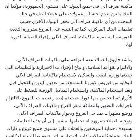
ماكينة صرف آلي في جميع البنوك على مستوى الجمهورية، مؤكدا أن
البنك ملتزم بعدم احتساب عمولات على عملاء البنك في حالة
السحب من أي ماكينة صراف آلي تخص البنوك الأخرى حسب
تعليمات البنك المركزي، كما تم التنبيه على الفروع بضرورة التغذية
الفورية والمستمرة لماكينات الصراف الآلي وإجراء الصيانة الدورية
لها.
وناشد فاروق العملاء عدم التزاحم على ماكينات الصراف الآلي،
والالتزام بقواعد السلامة، واتباع الإجراءات الاحترازية والتعليمات التي
حددتها وزارة الصحة والسكان لاستخدام ماكينات الصراف الآلي
للوقاية من فيروس كورونا المستجد، من تعقيم اليدين بالكحول قبل
وبعد استخدام الماكينة، واستخدام المناديل الورقية للضغط على
الأزرار ثم التخلص منها فورا، حيث تم إصدار تعليمات للفروع بالالتزام
بإجراءات التطهير والنظافة لمقر الفرع وماكينات الصراف الآلي،
ووضع مطهرات بمداخل الفروع وبجوار ماكينات الصراف الآلي،
وتوجيه العملاء بضرورة استخدامها، مشيرا إلى أن هذه التعليمات
تستهدف حماية الموظفين والعملاء على مستوى جميع فروع وإدارات
البنك، وتماشيًا مع الإجراءات الاحترازية التي تقوم بها الدولة لمكافحة