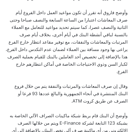
وأوضح فاروق أنه تقرر أن تكون مواعيد العمل داخل الفروع أيام
صرف المعاشات اعتبارا من الساعة السابعة والنصف صباحا وحتى
الثانية والنصف عصرا، كما سيتم تحديد مواعيد للتعامل مع العملاء
بالنسبة لباقي أنشطة البنك في أيام أخرى، بخلاف أيام صرف
المرتبات والمعاشات والنفقات، مع توفير مقاعد انتظار خارج الفرع
يراعى بها وجود مسافة بين العملاء لضمان عدم التكدس داخل الفرع،
هذا بالإضافة إلى تخصيص أحد العاملين بالبنك للقيام بعملية الصرف
لكبار السن وذوي الاحتياجات الخاصة في أماكن انتظارهم خارج
الفرع.
وقال إن صرف المعاشات والمرتبات والنفقة يتم من خلال فروع
البنك المنتشرة في أنحاء الجمهورية والبالغ عددها 93 فرعا أو
الصرف عن طريق كروت ATM.
وأوضح أن البنك قام بربط شبكة ماكينات الصراف الآلي الخاصة به
بشبكة 123 التابعة لشركة E-Finance ويتم من خلالها الصرف
الإلكتروني من أى ماكينة صرف آلى تخص البنك، بالإضافة إلى أي