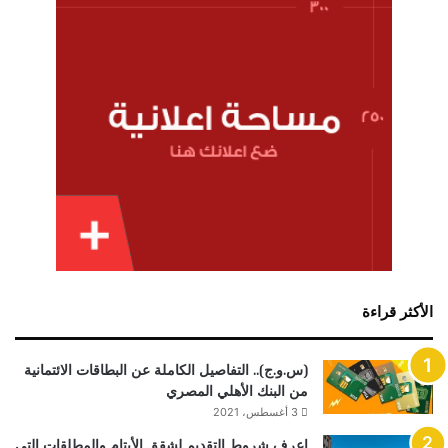
الأكثر قراءة
(س.و.ج).. التفاصيل الكاملة عن البطاقات الائتمانية
من البنك الأهلي المصري
3 أغسطس، 2021
اعرف شروط التقديم لشقق الأيتام والمطلقات التي