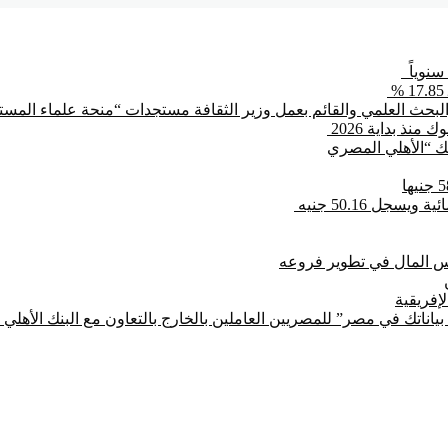
بحث العلمي والقائم بعمل وزير الثقافة مستجدات “منحة علماء المستقب
بنك “الأهلي المصري
جل 50.16 جنيه
لإفريقية
ياناتك في مصر” للمصريين العاملين بالخارج بالتعاون مع البنك الأهل