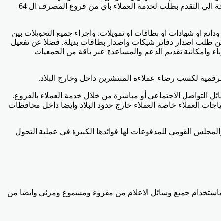
العائد المدفوع مقدما، حيث يستطيع العميل بسهولة اتباع بعض الارشادات بنفسة سواء عبر تليفونه المحمول او عبر الانترنت البنكي دون الحاجة الي التقدم بطلب لخدمة العملاء باي من فروع المصرف ال 64
 جميع حساباته الشخصية سواء كانت ودائع او شهادات او بطاقات او تمويلات. واجراء جميع التحويلات بين
ة من طلب اصدار دفاتر شيكات واصدار بطاقات بديلة. فضلا عن تفعيل
حن وسداد فواتير التليفونات المحمولة والكهرباء وامكانية تقديم الدعم والمساعدة عبر باقة من الجمعيات
رقمية لكسب رضاء عملاءه المنتشرين داخل وخارج البلاد.
ئل التواصل الاجتماعي أو مباشرة من خلال خدمة العملاء بالفروع.
اجات العملاء خاصة العملاء خارج حدود البلاد وايضا داخل محافظات
مجلس القومي للمدفوعات لها فوائدها الكبيرة في عملية التحول
وية باستخدام جميع وسائل الاعلام من مقروء ومسموع ومرئي وايضا من