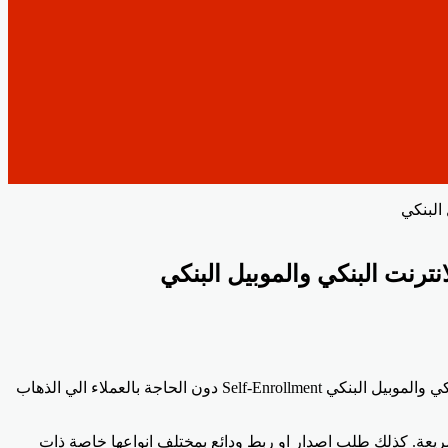
البنكي
ترنت البنكي والموبيل البنكي
اعلن اشرف القاضي – رئيس مجلس ادارة المصرف المتحد, اطلاق خدمتين جديدتين هذا الاسبوع بخاصية التفعيل الذاتي لخدمات الانترنت البنكي والموبيل البنكي Self-Enrollment دون الحاجة بالعملاء الي الذهاب
شريعة. كذلك طلب اصدار او ربط ودائع بمختلف انواعها خاصة ذات