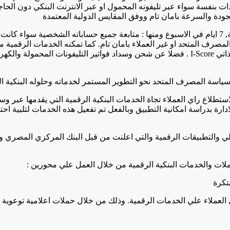
لجودة والسرعة بامان تام ووفق المقايس الدولية المعتمدة
هذا بالاضافة الي حزمة الخدمات والحلول التي تعمل علي مدار الساعة, 7 ايام في الاسبوع ومنها : متابعة
المصرف المتحد او غير العملاء بامان تام. كما تمكنه الخدمات الرقمي
البطاقات او ايقافها – بالاضافة الي امكانية اجراء الاستعلام الإئتمانى الذاتي I-Score . فضلا عن ش
اسة المصرف المتحد نحو التطوير المستمر لخدماته وحلوله البنكية ال
طلاع راي العملاء تجاة الخدمات البنكية الرقمية التي يقدمها عبر وسا
 بدراسة امكانية التطبيق وبالفعل تم تفعيل هذه الخدمات لتلبية احتي
والتطبيقات الرقمية والتي اعلنت من قبل البنك المركزي المصري وال
ات والخدمات البنكية الرقمية من خلال العمل علي محورين :
تكرة
اقبال العملاء علي الخدمات الرقمية. وذلك من خلال حملات اعلامية توع