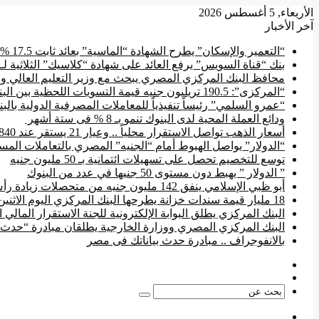
الأربعاء, 5 أغسطس 2026
آخر الأخبار
“التعمير والإسكان” يطرح الشهادة “الماسية” بعائد ثابت 17.5 % سنوياً
بنك “قناة السويس” يرفع العائد على شهادة “كلاسيك” الثلاثية لـ 17.85 %
محافظ البنك المركزي المصري يبحث مع وزير التعليم العالي وال
“المركزى”: 190.5 تريليون جنيه قيمة التسويات اللحظية بين البنوك منذ بداية 2026
“عمرو السلمي” رئيساً تنفيذياً للمعاملات المصرفية الدولية بال
ودائع العملة المحية لدى البنوك تنمو بـ 8 % فى ستة أشهر
أسعار الذهب تواصل الاستقرار محلياً .. وعيار 21 يستقر عند 5840 جنيها
“الدولار” يواصل الهبوط أمام “الجنيه” المصري بالتعاملات المسائية ويس
توسع للتخصيم تحصل على تسهيلات ائتمانية بـ 50 مليون جنيه
” الدولار ” يهبط دون مستوى 50 جنيها في عدد من البنوك
أبو ظبي الإسلامي ينفق 142 مليون جنيه من متحصلات زيادة رأس المال في تطوير فروعه
18 مليار قيمة سندات خزانة يطرحها البنك المركزي اليوم الاثنين
البنك المركزي يطلق البوابة الإلكترونية للجنة الاستقرار المالي ا
البنك المركزي المصري ووزارة الخارجية يطلقان مبادرة “حدث ب
بالانفوجراف .. مبادرة حدث بياناتك فى مصر
فيسبوك
‫YouTube
بحث
عن
القائمة