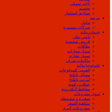
تأجير تمويلى
تخصيم
صناديق استثمار
بورصة
تداول
شركات سمسرة
خدمات بنكية
تأمين بنكي
قروض شخصية
بطاقات
تمويل سيارات
تمويل عقارى
ماكينات صرف
تكنولوجيا مالية
القومى للمدفوعات
موبايل بانكنج
انترنت بانكنج
عملات رقمية
محافظ إليكترونية
تمويل مشروعات
صغيرة و متوسطة
متناهية الصغر
مشروعات كبرى