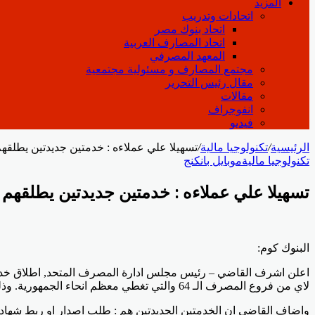
المزيد
اتحادات وتدريب
اتحاد بنوك مصر
اتحاد المصارف العربية
المعهد المصرفي
مجتمع المصارف و مسئولية مجتمعية
مقال رئيس التحرير
مقالات
انفوجراف
فيديو
الرئيسية
/
تكنولوجيا مالية
/
تسهيلا علي عملاءه : خدمتين جديدتين يطلقهم
تكنولوجيا مالية
موبايل بانكنج
تسهيلا علي عملاءه : خدمتين جديدتين يطلقهم ا
Odnoklassniki
‫Pocket
‫X
لينكدإن
فيسبوك
بينتيريست
البنوك كوم:
لاي من فروع المصرف الـ 64 والتي تغطي معظم انحاء الجمهورية. وذلك بهدف التسهيل علي العملاء وتوسيع قاعدة الشمول المالي.
واضاف القاضي ان الخدمتين الجديدتين هم : طلب اصدار او ربط شهادات