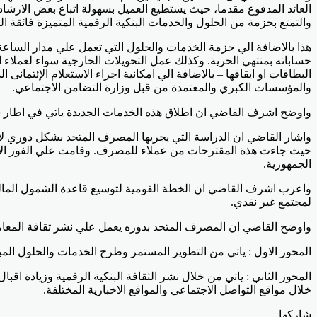
والتمتع بحزمة من الحلول والخدمات البنكية الرقمية المتميزة فائقة ا
حساباته بمنتهي الحرية. وكذلك عمل التحويلات الخارجية سواء لعملاء 
والمؤسسات الكبري والمعتمدة من قبل وزارة التضامن الاجتماعي.
واوضح اشرف القاضي ان اطلاق هذه الخدمات الجديدة ياتي في اطار سي
واشار القاضي ان الدراسة التي يجريها المصرف المتحد بشكل دوري لاست
حيث جاءت هذة المقترحات من عملاء للمصرف. وقامت علي الفور الادارة
الجمهورية.
واعرب اشرف القاضي ان الخطة القومية لتوسيع قاعدة الشمول المالي 
لمجتمع غير نقدي.
واوضح القاضي ان المصرف المتحد بدوره يعمل علي نشر ثقافة المعامل
المحور الاول : ياتي من التطوير المستمر وطرح الخدمات والحلول المب
المحور الثاني : ياتي من خلال نشر الثقافة البنكية الرقمية وزيادة 
خلال مواقع التواصل الاجتماعي والمواقع الاخبارية المختلفة.
Odnoklassniki
‫Pocket
‫X
لينكدإن
فيسبوك
بينتيريست
شاركها