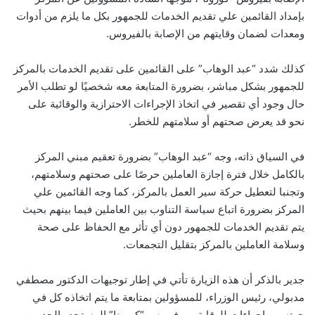
بإمداد القائمين علي تقديم الخدمات للجمهور بكل ما يلزم من أدوات
ومعدات لضمان وقايتهم من الإصابة بالفيروس.
كذلك شدد “عبد الوهاب” على القائمين على تقديم الخدمات بالمركز
للجمهور بشكل مباشر، بضرورة المتابعة معه شخصيًا لو تطلب الأمر
حال وجود أي تقصير في اتخاذ الإجراءات الاحترازية والوقائية على
نحو قد يعرض صحتهم أو سلامتهم للخطر.
في السياق ذاته، وجه “عبد الوهاب” بضرورة تعقيم مبني المركز
بالكامل خلال فترة إجازة العاملين حرصًا على صحتهم وسلامتهم،
وتجنبا لتعطيل حركة سير العمل بالمركز، كما وجه القائمين علي
المركز بضرورة اتباع سياسة التناوب بين العاملين فيما بينهم بحيث
يتم تقديم الخدمات للجمهور دون أي تأثر مع الحفاظ على صحة
وسلامة العاملين بالمركز بتقليل التجمعات.
جدير بالذكر أن هذه الزيارة تأتي في إطار توجيهات الدكتور مصطفي
مدبولي، رئيس الوزراء، للمسؤولين بمتابعة ما يتم اتخاذه كل في
جهته من اجراءات للوقاية من فيروس “كورونا” المستجد والحد من