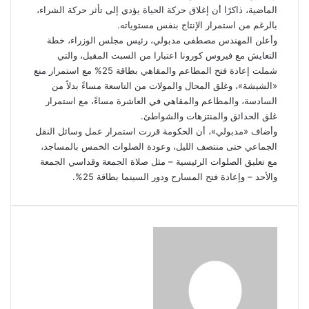
الماضية، ذاكرًا أن إغلاق حركة الحياة يؤدي إلى تأثر حركة الشراء،
بالرغم من استمرار الإنتاج بنفس مستوياته.
وأعلن المهندس مصطفى مدبولي، رئيس مجلس الوزراء، خطة
التعايش مع فيروس كورونا اعتبارا من السبت المقبل، والتي
شملت إعادة فتح المطاعم والمقاهي بطاقة 25% مع استمرار منع
«الشيشة»، وغلق المحال والمولات من التاسعة مساءً بدلاً من
السادسة، والمطاعم والمقاهي في العاشرة مساءً، مع استمرار
غلق الحدائق والمنتزهات والشواطئ.
وأضاف «مدبولي»، أن الحكومة قررت استمرار عمل وسائل النقل
الجماعي حتى منتصف الليل، وعودة الصلوات الخمس بالمساجد،
مع تعليق الصلوات الرئيسية – مثل صلاة الجمعة وقداسي الجمعة
والأحد – وإعادة فتح المسارح ودور السينما بطاقة 25%.