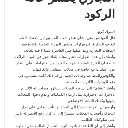
الركود
البنوك كوم:
قال المهندس متي بشاي عضو شعبة المستوردين بالاتحاد العام
للغرف التجارية، إن قرارات مجلس الوزراء الخاصة بإعادة فتح
المحلات التجارية ومد عملها حتي العاشرة مساءا جيد للغاية.
وأضاف إن هذه القرارات تعتبر بمثابة إلقاء حجر في المياه الراكده
خاصة ان الفترة الماضية شهدت العديد من الالتزامات علي التجار
دون عمليات بيع خاصة في محلات المقاهي والكافيهات
والكوفيروالمطاعم وصالات الجيم، ورغم ذلك كانت مستمرة في
دفع الايجارات الالتزامات للعمالة.
وأشار “بشاي” الي ان فتح المحلات سيكون مصاحبا له الالتزام
بالاجراءات الاحترازية مثل ارتداء الكمامات وعدم دخول المحلات
بدونها وكذلك التباعد الاجتماعي.
وأوضح أن العودة تدريجيًا إلى الحياة لها تأثير إيجابي على تجار
التجزئة وأصحاب المحلات، مشيرًا إلى أن قرار رفع الحظر له تأثير
على سلوكيات الطلب.
وأشار إلي أن الطاقة الإنتاجية تأثرت بانحسار الطلب خلال الفترة