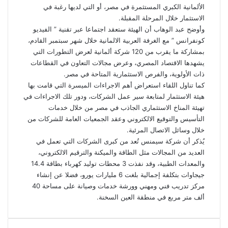
الألمانية الكبري المستثمرة في مصر، أو التي لديها رغبة في
الاستثمار خلال المرحلة المقبلة.
وأوضح عبد الوهاب أن الهيئة ستعقد اجتماعا عبر تقنية ” الفيديو
كونفرانس ” مع الغرفة العربية الالمانية خلال شهر سبتمبر القادم،
بمشاركة ما يقرب من 120 شركة ألمانية لعرض التطورات التي
يشهدها الاقتصاد المصري، وعرض مجالات التعاون في القطاعات
ذات الأولوية، والفرص الاستثمارية المتاحة في مصر.
كما تناول اللقاء استعراض أهم الاجراءات الميسرة التي قامت بها
هيئة الاستثمار لمتابعة سير عمل الشركات، ودور تلك الاجراءات في
تهيئة المناخ الاستثماري الجاذب في مصر من خلال خدمات
التأسيس والتوقيع الالكتروني وعقد الجمعيات العامة للشركات من
خلال وسائل الاتصال المرئية.
يُذكر أن شركة سيمنس تُعد من كبرى الشركات التي تعمل في
العديد من المجالات مثل الطاقة والميكنة والترقيم الالكتروني،
والمعدات الطبية، وقد نفذت 3 محطات توليد كهرباء بطاقة 14.4
جيجاوات بتكلفة إجمالية بلغت 6 مليارات يورو، فضلا عن إنشاء
مركز تدريب فني ومهني وورشة خدمات وصيانة على مساحة 40
ألف متر مربع في منطقة العين السخنة.