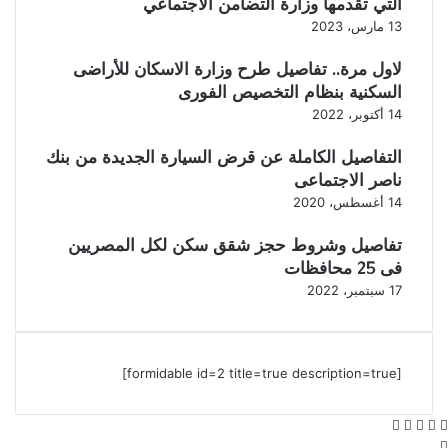
التي تقدمها وزارة التضامن الاجتماعي
13 مارس، 2023
لاول مرة.. تفاصيل طرح وزارة الاسكان للأراضى
السكنية بنظام التخصيص الفورى
14 أكتوبر، 2022
التفاصيل الكاملة عن قرض السيارة الجديدة من بنك
ناصر الاجتماعى
14 أغسطس، 2020
تفاصيل وشروط حجز شقق سكن لكل المصريين
فى 25 محافظات
17 سبتمبر، 2022
[formidable id=2 title=true description=true]
‫X
فيسبوك
واتساب
ڤايبر
تيلقرام
زر