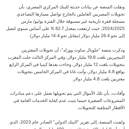
ونقلت المنصة عن بيانات حديثة للبنك المركزي المصري، بأن
تحويلات المصريين العاملين بالخارج تواصل مسارها التصاعدي
مسجلة قفزة تاريخية غير مسبوقة خلال الفترة يوليو/ مارس
2024/2025، حيث ارتفعت بمعدل 82.7 % على أساس سنوي لتصل
إلى نحو 26.4 مليار دولار (مقابل نحو 14.4 مليار دولار).
وذكرت منصة “جلوبال ساوث وورلد”، أن تحويلات المغتربين
النيجيريين بلغت 19.8 مليار دولار، وفي المركز الثالث حلت المغرب
بتحويلات بلغت 12 مليار دولار، وجاءت بعدها كينيا في المركز الرابع
بواقع 4.8 مليار دولار، وأتت غانا في المركز الخامس بتحويلات
مغتربين بلغت 4.8 مليار دولار.
وأفادت، بأن تلك الأموال التي يتم تحويلها تعمل على دعم مبادرات
المشروعات الصغيرة حينما يثبت عدم كفاية الخدمات العامة في
الأقطار المتلقية للتحويلات.
ولفتت المنصة، إلى تقرير “البنك الدولي” الصادر عام 2023، الذي