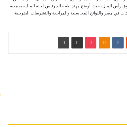
ق رأس المال، حيث أوضح مهند طه خالد رئيس لجنة المالية بجمعية
كات في مصر واللوائح المحاسبية والمراجعة والتشريعات الضريبية،
ت
Odnoklassniki
‫Pocket
مشاركة عبر البريد
طباعة