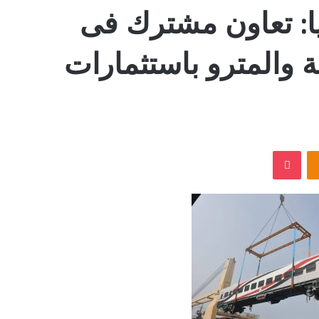
ا: تعاون مشترك فى
 والمترو باستثمارات
‫Pocket
Odnoklassniki