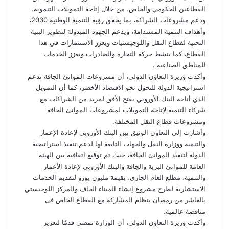
القطاعين الحكومي والخاص، من خلال إتاحة التمويلات التنموية،
ودعم مشروعات الشراكة، بما يحقق رؤية التنمية الوطنية 2030،
وأهداف التنمية المستدامة، ويدعم الجهود المبذولة لتطوير البنية
التحتية لقطاع النقل واللوجيستيات ويعزز الاستثمارات في هذا
القطاع، كما ينشط حركة التجارة والصادرات ويعزز الخدمات
للمناطق الصناعية .
وأكدت وزيرة التعاون الدولي، أن مشروعات الموانئ الجافة تدعم
استراتيجية الدولة للتحول نحو الاقتصاد الأخضر، كما أن التمويل
الذي أتاحه البنك الأوروبي يفتح الأفق لمزيد من الشراكات مع
شركاء التنمية لإتاحة التمويلات لمشروعات الموانئ الجافة
ومشروعات قطاع النقل المختلفة.
وأشارت إلى التعاون الوثيق بين البنك الأوروبي لإعادة الإعمار
والتنمية ووزارة النقل والجهات التابعة لها لدعم تنفيذ استراتيجية
الدولة لتنفيذ الموانئ الجافة، حيث تم توقيع اتفاقية بين الهيئة
العامة للموانئ البرية والجافة والبنك الأوروبي لإعادة الأعمار
والتنمية، مطلع العام الجاري، بقيمة مليون يورو لتقديم الخدمات
الاستشارية لطرح مشروع إنشاء الميناء الجاف والمركز اللوجيستي
بالعاشر من رمضان بنظام المشاركة مع القطاع الخاص فى
مناقصة عالمية.
وأكدت وزيرة التعاون الدولي، أن الوزارة تمضي قدمًا لتعزيز