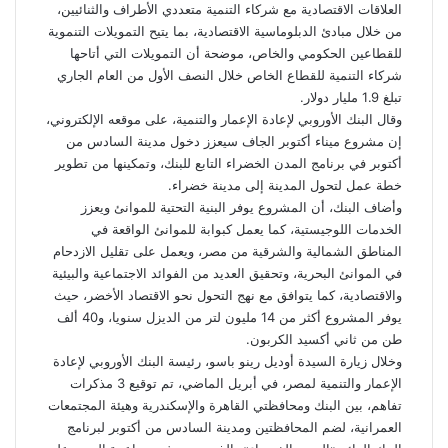
العلاقات الاقتصادية مع شركاء التنمية متعددي الأطراف والثنائيين،
من خلال مبادئ الدبلوماسية الاقتصادية، بما يتيح التمويلات التنموية
للقطاعين الحكومي والخاص، موضحة أن التمويلات التي أتاحها
شركاء التنمية للقطاع الخاص خلال النصف الأول من العام الجاري
تبلغ 1.9 مليار دولار.
وقال البنك الأوروبي لإعادة الإعمار والتنمية، على موقعه الإلكتروني،
إن مشروع ميناء أكتوبر الجاف سيعزز دخول مدينة السادس من
أكتوبر في برنامج المدن الخضراء التابع للبنك، وتمكينها من تطوير
خطة عمل لتحول المدينة إلى مدينة خضراء.
وأضاف البنك، أن المشروع يوفر البنية التحتية للموانئ ويعزز
الخدمات اللوجيستية، كما يعمل كبوابة للموانئ الواقعة في
المناطق الشمالية والشرقية من مصر، ويعمل على تقليل الازدحام
في الموانئ البحرية، وتحقيق العديد من الفوائد الاجتماعية والبيئية
والاقتصادية، كما يتوافق مع نهج التحول نحو الاقتصاد الأخضر، حيث
يوفر المشروع أكثر من 14 مليون لتر من الديزل سنويا، و40 ألف
طن من ثاني أكسيد الكربون.
وخلال زيارة السيدة أوديل رينو باسو، رئيسة البنك الأوروبي لإعادة
الإعمار والتنمية لمصر، في أبريل الماضي، تم توقيع 3 مذكرات
تفاهم، بين البنك ومحافظتي القاهرة والإسكندرية وهيئة المجتمعات
العمرانية، لضم المحافظتين ومدينة السادس من أكتوبر لبرنامج