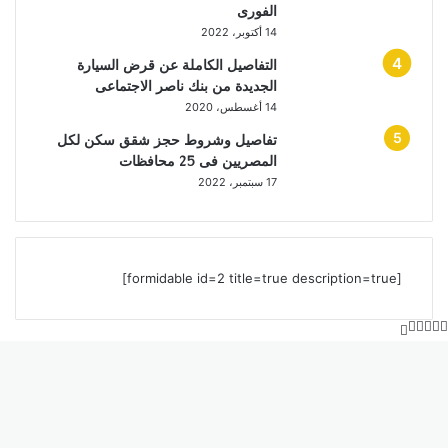
الفورى
14 أكتوبر، 2022
التفاصيل الكاملة عن قرض السيارة
الجديدة من بنك ناصر الاجتماعى
14 أغسطس، 2020
تفاصيل وشروط حجز شقق سكن لكل
المصريين فى 25 محافظات
17 سبتمبر، 2022
[formidable id=2 title=true description=true]
‫X
زر
ڤايبر
تيلقرام
واتساب
فيسبوك
الذهاب
إلى
الأعلى