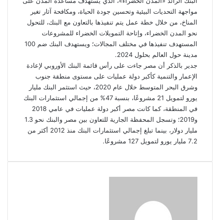
البنك الرائد «المدن الخضراء»، الذي يستهدف مساعدة المدن على
مواجهة التحديات البيئية وتحسين جودة الحياة، ومكافحة آثار تغير
المناخ، من خلال خطة عمل يتم تنفيذها بالتعاون مع البنك، للتحول
نحو المدن الخضراء، وإتاحة التمويلات الخضراء للمشروعات
المستهدف تنفيذها في مختلف المجالات؛ ويستهدف البنك ضم 100
مدينة حول العالم بحلول 2024.
جدير بالذكر أن مصر جاءت على رأس قائمة البنك الأوروبي لإعادة
الإعمار والتنمية كأكبر دولة عمليات على مستوى منطقة جنوب
وشرق البحر المتوسط خلال عام 2020، حيث استثمر البنك مليار
يورو لتمويل 21 مشروعًا، بنسبة 47% من إجمالي استثمارات البنك
في المنطقة، كما كانت مصر أكبر دولة عمليات في عامي 2018
و2019؛ وتسجل المحفظة الجارية للتعاون بين مصر والبنك نحو 1.3
مليار دولار، بينما تبلغ إجمالي استثمارات البنك منذ 2012 أكثر من
7.2 مليار يورو لتمويل 127 مشروعًا.