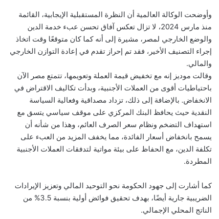
وأوضحت الوكالة العالمية أن النظرة المستقبلية الإيجابية، القائمة
منذ مارس 2024، لا تزال تعكس آفاق تحسن عبء خدمة الدين
والوضع الخارجي لمصر، مشيرة إلى أنه كما كان متوقعًا وقت اتخاذ
إجراء التصنيف الأخير، فقد تم إحراز تقدم في إعادة التوازن الخارجي
والمالي.
وقالت موديز إنه مع تخفيض قيمة العملة وتعويمها، تتمتع مصر الآن
باحتياطيات أقوى من العملات الأجنبية، وبدأت تكاليف الاقتراض في
الانخفاض. بالإضافة إلى ذلك، تزداد مصداقية وفعالية السياسة
النقدية حيث يحافظ البنك المركزي على موقف سياسي يتسق مع
استهداف التضخم ونظام سعر الصرف العائم، وهذا من شأنه أن
يسمح بانخفاض أسعار الفائدة، مما يخفف المزيد من العبء على
تكلفة الدين، مع الحفاظ على بيئة مواتية لتدفقات العملات الأجنبية
المطردة.
كما أشارت إلى جهود الحكومة نحو التوحيد المالي وتعزيز الإيرادات
الضريبية جارية أيضًا، بهدف تحقيق فوائض أولية بنسبة 3.5% من
الناتج المحلي الإجمالي.